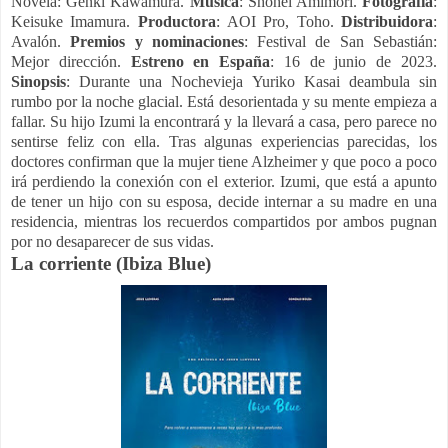
Novela: Genki Kawamura.
Música
: Shohei Amimori.
Fotografía
:
Keisuke Imamura.
Productora
: AOI Pro, Toho.
Distribuidora
:
Avalón.
Premios y nominaciones
: Festival de San Sebastián:
Mejor dirección.
Estreno en España
: 16 de junio de 2023.
Sinopsis
: Durante una Nochevieja Yuriko Kasai deambula sin
rumbo por la noche glacial. Está desorientada y su mente empieza a
fallar. Su hijo Izumi la encontrará y la llevará a casa, pero parece no
sentirse feliz con ella. Tras algunas experiencias parecidas, los
doctores confirman que la mujer tiene Alzheimer y que poco a poco
irá perdiendo la conexión con el exterior. Izumi, que está a apunto
de tener un hijo con su esposa, decide internar a su madre en una
residencia, mientras los recuerdos compartidos por ambos pugnan
por no desaparecer de sus vidas.
La corriente (Ibiza Blue)