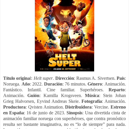
Título origina
l:
Helt super
.
Dirección
: Rasmus A. Sivertsen.
País
:
Noruega.
Año
: 2022.
Duración
: 76 minutos.
Género
: Animación.
Fantástico. Infantil. Cine familiar. Superhéroes.
Reparto
:
Animación.
Guión
: Kamilla Krogsveen.
Música
: Stein Johan
Grieg Halvorsen, Eyvind Andreas Skeie.
Fotografía
: Animación.
Productora
: Qvisten Animation.
Distribuidora
: Vercine.
Estreno
en España
: 16 de junio de 2023.
Sinopsis
: Una divertida cinta de
animación familiar noruega con superhéroes, que contra pronóstico
resulta ser bastante imaginativa, no es “lo de siempre” para nada.