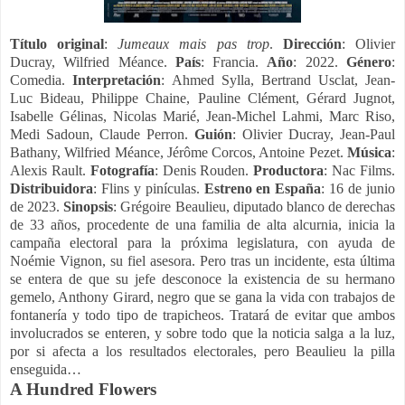
Título original
:
Jumeaux mais pas trop
.
Dirección
: Olivier
Ducray, Wilfried Méance.
País
: Francia.
Año
: 2022.
Género
:
Comedia.
Interpretación
: Ahmed Sylla, Bertrand Usclat, Jean-
Luc Bideau, Philippe Chaine, Pauline Clément, Gérard Jugnot,
Isabelle Gélinas, Nicolas Marié, Jean-Michel Lahmi, Marc Riso,
Medi Sadoun, Claude Perron.
Guión
: Olivier Ducray, Jean-Paul
Bathany, Wilfried Méance, Jérôme Corcos, Antoine Pezet.
Música
:
Alexis Rault.
Fotografía
: Denis Rouden.
Productora
: Nac Films.
Distribuidora
: Flins y pinículas.
Estreno en
España
: 16 de junio
de 2023.
Sinopsis
: Grégoire Beaulieu, diputado blanco de derechas
de 33 años, procedente de una familia de alta alcurnia, inicia la
campaña electoral para la próxima legislatura, con ayuda de
Noémie Vignon, su fiel asesora. Pero tras un incidente, esta última
se entera de que su jefe desconoce la existencia de su hermano
gemelo, Anthony Girard, negro que se gana la vida con trabajos de
fontanería y todo tipo de trapicheos. Tratará de evitar que ambos
involucrados se enteren, y sobre todo que la noticia salga a la luz,
por si afecta a los resultados electorales, pero Beaulieu la pilla
enseguida…
A Hundred Flowers