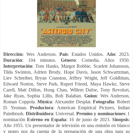
Dirección
: Wes Anderson.
País
: Estados Unidos.
Año
: 2023.
Duración
: 104 minutos.
Género
: Comedia. Años 1950.
Interpretación
: Tom Hanks, Margot Robbie, Scarlett Johansson,
Tilda Swinton, Adrien Brody, Hope Davis, Jason Schwartzman,
Liev Schreiber, Bryan Cranston, Jeffrey Wright, Jeff Goldblum,
Edward Norton, Steve Park, Rupert Friend, Maya Hawke, Steve
Carell, Matt Dillon, Hong Chau, Willem Dafoe, Tony Revolori,
Jake Ryan, Sophia Lillis, Bob Balaban.
Guion
: Wes Anderson,
Roman Coppola.
Música
: Alexandre Desplat.
Fotografía
: Robert
D. Yeoman.
Productora
: American Empirical Pictures, Indian
Paintbrush.
Distribuidora
: Universal.
Premios y nominaciones
: 1
nominación
Estreno en España
: 16 de junio de 2023.
Sinopsis
:
Año 1955. Un presentador de televisión en una emisión en blanco
y negro nos da cuenta de la preparación de una obra para su