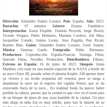
Dirección
: Alejandro Suárez Lozano.
País
: España.
Año
: 2023.
Duración
: 97 minutos.
Género
: Drama. Fantástico.
Interpretación
: Karra Elejalde, Daniela Pezzotti, Jorge Bosch,
Vicente Vergara, Pablo Molinero, Mariana Cordero, Juli Mira,
Jacqueline Corado, Amina Leony, Jons Pappila, Pep Ricart,
Ramiro Blas.
Guion
: Alejandro Suárez Lozano, Grete Suarez.
Música
: Vanessa Garde.
Fotografía
: Pablo Bürmann.
Productora
: Coproducción España-Francia; Turanga Films,
Quexito Films, Noodles Production.
Distribuidora
: Filmax.
Estreno en España
: 16 de junio de 2023.
Sinopsis
: Jonás
Martínez cree estar en una misión espacial de la NASA a bordo de
su nave Orion III, posada sobre el planeta Kepler. Allí apenas tiene
ya víveres y no recibe respuesta del exterior, pero se niega a
abandonar la nave sin el regreso del capitán Petrus, que se ha
extraviado fuera de la nave... En realidad Jonás ha parece haber
perdido la cabeza, puesto que la verdad es que vive en el sexto piso
de un bloque de pisos de una zona humilde de la ciudad. Un piso
más abajo la niña Zai es muy infeliz, pues tras la muerte de su