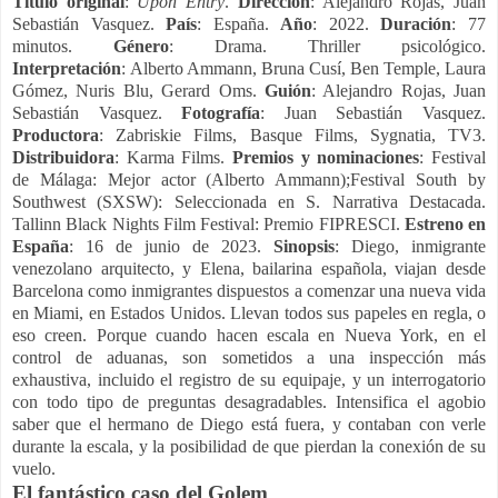
Título original
:
Upon Entry
.
Dirección
: Alejandro Rojas, Juan
Sebastián Vasquez.
País
: España.
Año
: 2022.
Duración
: 77
minutos.
Género
: Drama. Thriller psicológico.
Interpretación
: Alberto Ammann, Bruna Cusí, Ben Temple, Laura
Gómez, Nuris Blu, Gerard Oms.
Guión
: Alejandro Rojas, Juan
Sebastián Vasquez.
Fotografía
: Juan Sebastián Vasquez.
Productora
: Zabriskie Films, Basque Films, Sygnatia, TV3.
Distribuidora
: Karma Films.
Premios y
nominaciones
: Festival
de Málaga: Mejor actor (Alberto Ammann);Festival South by
Southwest (SXSW): Seleccionada en S. Narrativa Destacada.
Tallinn Black Nights Film Festival: Premio FIPRESCI.
Estreno en
España
: 16 de junio de 2023.
Sinopsis
: Diego, inmigrante
venezolano arquitecto, y Elena, bailarina española, viajan desde
Barcelona como inmigrantes dispuestos a comenzar una nueva vida
en Miami, en Estados Unidos. Llevan todos sus papeles en regla, o
eso creen. Porque cuando hacen escala en Nueva York, en el
control de aduanas, son sometidos a una inspección más
exhaustiva, incluido el registro de su equipaje, y un interrogatorio
con todo tipo de preguntas desagradables. Intensifica el agobio
saber que el hermano de Diego está fuera, y contaban con verle
durante la escala, y la posibilidad de que pierdan la conexión de su
vuelo.
El fantástico caso del Golem