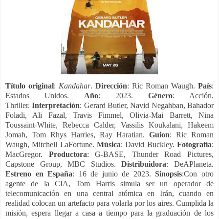
Título original
:
Kandahar
.
Dirección
: Ric Roman Waugh.
País
:
Estados Unidos.
Año
: 2023.
Género
: Acción.
Thriller.
Interpretación
: Gerard Butler, Navid Negahban, Bahador
Foladi, Ali Fazal, Travis Fimmel, Olivia-Mai Barrett, Nina
Toussaint-White, Rebecca Calder, Vassilis Koukalani, Hakeem
Jomah, Tom Rhys Harries, Ray Haratian.
Guion
: Ric Roman
Waugh, Mitchell LaFortune.
Música
: David Buckley.
Fotografía
:
MacGregor.
Productora
: G-BASE, Thunder Road Pictures,
Capstone Group, MBC Studios.
Distribuidora
: DeAPlaneta.
Estreno en
España
: 16 de junio de 2023.
Sinopsis
:Con otro
agente de la CIA, Tom Harris simula ser un operador de
telecomunicación en una central atómica en Irán, cuando en
realidad colocan un artefacto para volarla por los aires. Cumplida la
misión, espera llegar a casa a tiempo para la graduación de los