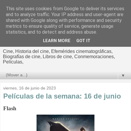
This site uses cookies from Google to deliver its services
El cultural
and to analyze traffic. Your IP address and user-agent are
shared with Google along with performance and security
cinematográfico de Jorge
metrics to ensure quality of service, generate usage
statistics, and to detect and address abuse.
Cano
LEARN MORE
GOT IT
Cine, Historia del cine, Efemérides cinematográficas,
Biografías de cine, Libros de cine, Conmemoraciones,
Películas,
▼
viernes, 16 de junio de 2023
Películas de la semana: 16 de junio
Flash