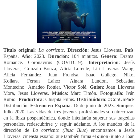
Título original
:
La corriente
.
Dirección
: Jesus Lloveras.
País
:
España.
Año
: 2023.
Duración
: 104 minutos.
Género
: Drama.
Romance. Coronavirus (COVID-19).
Interpretación
: Jesús
Lloveras, Gonzalo Bouza, Alicia Lorente, Lili Lloveras Wang,
Alicia Fernández, Juan Frendsa, Isaac Gallego, Nikol
Kollars, Ferran Lahoz, Ainara Landon, Sebastian
Montecino, Amadeo Rottier,
Victor Solé
.
Guion
: Joan Lloveras
Mora, Jesus Lloveras.
Música
: Marc Timón.
Fotografía
: Iván
Rubio.
Productora
: Chispita Films.
Distribuidora
: #ConUnPack
Distribución.
Estreno en España
: 16 de junio de 2023.
Sinopsis
:
Julio 2020. Las vidas de tres jóvenes profesionales se entrecruzan
en la Ibiza pospandémica, donde intentarán superar sus tragedias
personales, redescubrirse y seguir adelante.
A los mandos de la
dirección de
La corriente (Ibiza Blue
) encontramos a Jesús
Lloveras, cineasta español que también firma el guion (junto a Joan