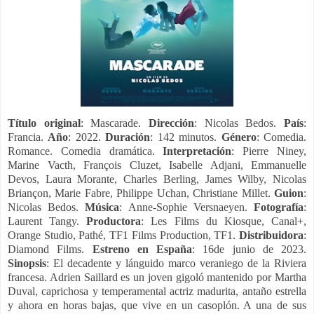
Título original
: Mascarade.
Dirección
: Nicolas Bedos.
País
:
Francia.
Año
: 2022.
Duración
: 142 minutos.
Género
: Comedia.
Romance. Comedia dramática.
Interpretación
: Pierre Niney,
Marine Vacth, François Cluzet, Isabelle Adjani, Emmanuelle
Devos, Laura Morante, Charles Berling, James Wilby, Nicolas
Briançon, Marie Fabre, Philippe Uchan, Christiane Millet.
Guion
:
Nicolas Bedos.
Música
: Anne-Sophie Versnaeyen.
Fotografía
:
Laurent Tangy.
Productora
: Les Films du Kiosque, Canal+,
Orange Studio, Pathé, TF1 Films Production, TF1.
Distribuidora
:
Diamond Films.
Estreno en España
: 16de junio de 2023.
Sinopsis
: El decadente y lánguido marco veraniego de la Riviera
francesa. Adrien Saillard es un joven gigoló mantenido por Martha
Duval, caprichosa y temperamental actriz madurita, antaño estrella
y ahora en horas bajas, que vive en un casoplón. A una de sus