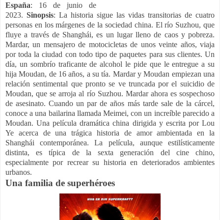
España
: 16 de junio de
2023.
Sinopsis
: La historia sigue las vidas transitorias de cuatro
personas en los márgenes de la sociedad china. El río Suzhou, que
fluye a través de Shanghái, es un lugar lleno de caos y pobreza.
Mardar, un mensajero de motocicletas de unos veinte años, viaja
por toda la ciudad con todo tipo de paquetes para sus clientes. Un
día, un sombrío traficante de alcohol le pide que le entregue a su
hija Moudan, de 16 años, a su tía. Mardar y Moudan empiezan una
relación sentimental que pronto se ve truncada por el suicidio de
Moudan, que se arroja al río Suzhou. Mardar ahora es sospechoso
de asesinato. Cuando un par de años más tarde sale de la cárcel,
conoce a una bailarina llamada Meimei, con un increíble parecido a
Moudan. U
na película dramática china dirigida y escrita por Lou
Ye acerca de una trágica historia de amor ambientada en la
Shanghái contemporánea. La película, aunque estilísticamente
distinta, es típica de la sexta generación del cine chino,
especialmente por recrear su historia en deteriorados ambientes
urbanos.
Una familia de superhéroes