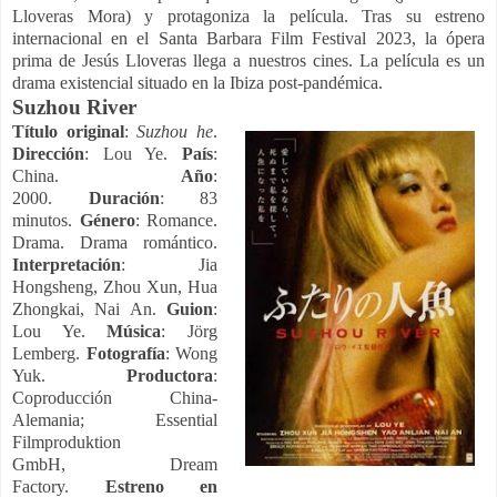
Lloveras Mora) y protagoniza la película. Tras su estreno
internacional en el Santa Barbara Film Festival 2023, la ópera
prima de Jesús Lloveras llega a nuestros cines.
La película es un
drama existencial situado en la Ibiza post-pandémica.
Suzhou River
Título original
:
Suzhou he
.
Dirección
: Lou Ye.
País
:
China.
Año
:
2000.
Duración
: 83
minutos.
Género
: Romance.
Drama. Drama romántico.
Interpretación
:
Jia
Hongsheng,
Zhou Xun,
Hua
Zhongkai,
Nai An.
Guion
:
Lou Ye.
Música
: Jörg
Lemberg.
Fotografía
: Wong
Yuk.
Productora
:
Coproducción China-
Alemania;
Essential
Filmproduktion
GmbH,
Dream
Factory.
Estreno en