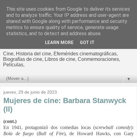
This site uses cookies from Google to deliver its services
El cultural
and to analyze traffic. Your IP address and user-agent are
shared with Google along with performance and security
cinematográfico de Jorge
metrics to ensure quality of service, generate usage
statistics, and to detect and address abuse.
Cano
LEARN MORE
GOT IT
Cine, Historia del cine, Efemérides cinematográficas,
Biografías de cine, Libros de cine, Conmemoraciones,
Películas,
▼
jueves, 29 de junio de 2023
Mujeres de cine: Barbara Stanwyck
(II)
(cont.)
En 1941, protagonizó dos comedias locas (
screwball comedy
)
:
Bola de fuego
(
Ball of Fire
), de
Howard Hawks,
con Gary