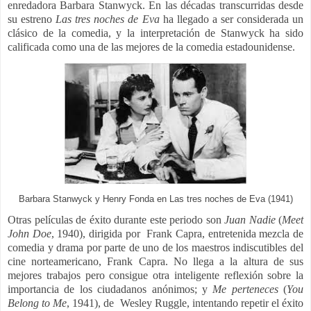
enredadora Barbara Stanwyck. E
n las décadas transcurridas desde
su estreno
Las tres noches de Eva
ha llegado a ser considerada un
clásico de la comedia, y la interpretación de Stanwyck ha sido
calificada como una de las mejores de la comedia estadounidense.
Barbara Stanwyck y Henry Fonda en Las tres noches de Eva (1941)
Otras películas de éxito durante este periodo son
Juan Nadie
(
Meet
John Doe
, 1940), dirigida por
Frank Capra, e
ntretenida mezcla de
comedia y drama por parte de uno de los maestros indiscutibles del
cine norteamericano, Frank Capra. No llega a la altura de sus
mejores trabajos pero consigue otra inteligente reflexión sobre la
importancia de los ciudadanos anónimos; y
Me perteneces
(
You
Belong to Me
,
1941), de
Wesley Ruggle, i
ntentando repetir el éxito