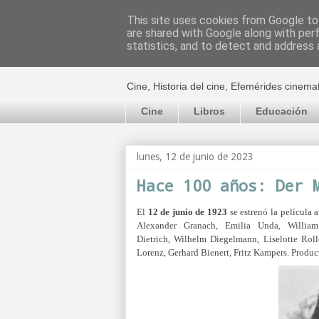
This site uses cookies from Google to 
are shared with Google along with per
El cultural c
statistics, and to detect and address 
Cine, Historia del cine, Efemérides cinema
Cine
Libros
Educación
lunes, 12 de junio de 2023
Hace 100 años: Der 
El
12 de junio de 1923
se estrenó la película
Alexander Granach, Emilia Unda, William
Dietrich,
Wilhelm Diegelmann,
Liselotte Rol
Lorenz,
Gerhard Bienert,
Fritz Kampers. Produc