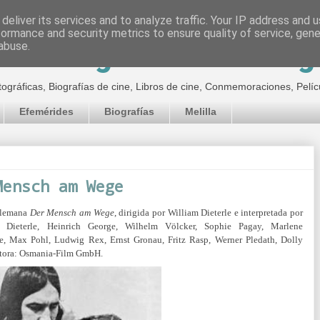
deliver its services and to analyze traffic. Your IP address and 
formance and security metrics to ensure quality of service, gen
inematográfico de Jor
abuse.
tográficas, Biografías de cine, Libros de cine, Conmemoraciones, Pelíc
Efemérides
Biografías
Melilla
Mensch am Wege
 alemana
Der Mensch am Wege
, dirigida por William Dieterle e interpretada por
 Dieterle, Heinrich George, Wilhelm Völcker,
Sophie Pagay,
Marlene
le,
Max Pohl,
Ludwig Rex,
Ernst Gronau,
Fritz Rasp,
Werner Pledath,
Dolly
tora:
Osmania-Film GmbH.