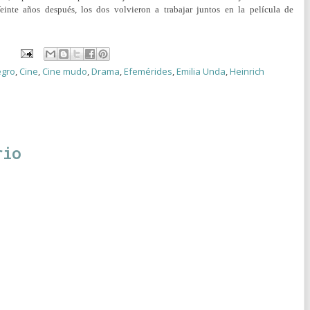
einte años después, los dos volvieron a trabajar juntos en la película de
egro
,
Cine
,
Cine mudo
,
Drama
,
Efemérides
,
Emilia Unda
,
Heinrich
rio