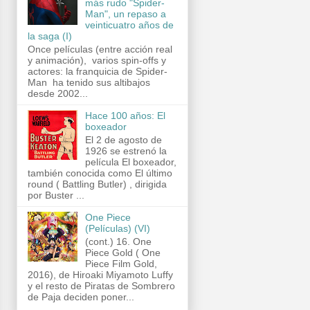
más rudo "Spider-
Man", un repaso a
veinticuatro años de
la saga (I)
Once películas (entre acción real
y animación), varios spin-offs y
actores: la franquicia de Spider-
Man ha tenido sus altibajos
desde 2002...
Hace 100 años: El
boxeador
El 2 de agosto de
1926 se estrenó la
película El boxeador,
también conocida como El último
round ( Battling Butler) , dirigida
por Buster ...
One Piece
(Películas) (VI)
(cont.) 16. One
Piece Gold ( One
Piece Film Gold,
2016), de Hiroaki Miyamoto Luffy
y el resto de Piratas de Sombrero
de Paja deciden poner...