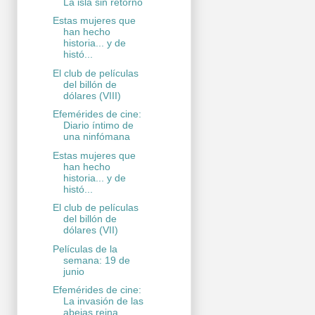
La isla sin retorno
Estas mujeres que
han hecho
historia... y de
histó...
El club de películas
del billón de
dólares (VIII)
Efemérides de cine:
Diario íntimo de
una ninfómana
Estas mujeres que
han hecho
historia... y de
histó...
El club de películas
del billón de
dólares (VII)
Películas de la
semana: 19 de
junio
Efemérides de cine:
La invasión de las
abejas reina