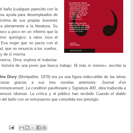
el baño (cualquier parecido con la
 una ayuda para desempleados de
íctima de sus propias ilusiones
e plenamente a la literatura. Su
oco a poco en un infierno que la
mor quirúrgico: a ratos roza el
. Esa mujer que no pacta con el
dad, que no renuncia a los sueños,
 y de sí misma.
ncia, Divry explora el malestar.
 historia de una joven que busca trabajo. Ni más ni menos», escribe la
hie Divry
(Montpellier, 1979) era ya una figura indiscutible de las letras
ncesas gracias a sus tres novelas anteriores:
Journal d’un
ommencement
,
La condition pavillonaire
y
Signatura 400
, obra traducida a
erosos idiomas. La crítica y el público han recibido
Cuando el diablo
ó del baño
con un entusiasmo que consolida ese prestigio.