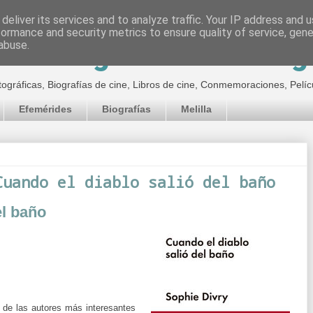
deliver its services and to analyze traffic. Your IP address and 
formance and security metrics to ensure quality of service, gen
inematográfico de Jor
abuse.
tográficas, Biografías de cine, Libros de cine, Conmemoraciones, Pelíc
Efemérides
Biografías
Melilla
Cuando el diablo salió del baño
el baño
 de las autores más interesantes