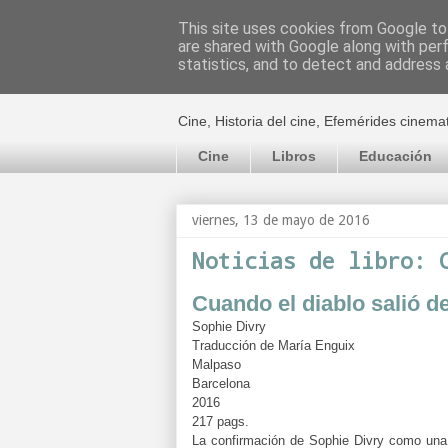
This site uses cookies from Google to 
are shared with Google along with per
El cultural c
statistics, and to detect and address 
Cine, Historia del cine, Efemérides cinema
Cine
Libros
Educación
viernes, 13 de mayo de 2016
Noticias de libro: 
Cuando el diablo salió d
Sophie Divry
Traducción de María Enguix
Malpaso
Barcelona
2016
217 pags.
La confirmación de Sophie Divry como una