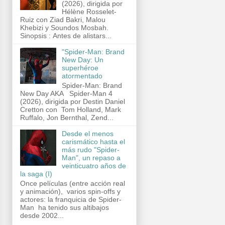
(2026), dirigida por
Hélène Rosselet-
Ruiz con Ziad Bakri, Malou
Khebizi y Soundos Mosbah.
Sinopsis : Antes de alistars...
"Spider-Man: Brand
New Day: Un
superhéroe
atormentado
Spider-Man: Brand
New Day AKA Spider-Man 4
(2026), dirigida por Destin Daniel
Cretton con Tom Holland, Mark
Ruffalo, Jon Bernthal, Zend...
Desde el menos
carismático hasta el
más rudo "Spider-
Man", un repaso a
veinticuatro años de
la saga (I)
Once películas (entre acción real
y animación), varios spin-offs y
actores: la franquicia de Spider-
Man ha tenido sus altibajos
desde 2002...