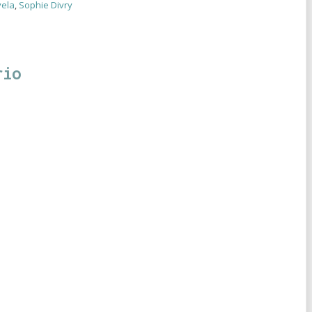
ela
,
Sophie Divry
rio