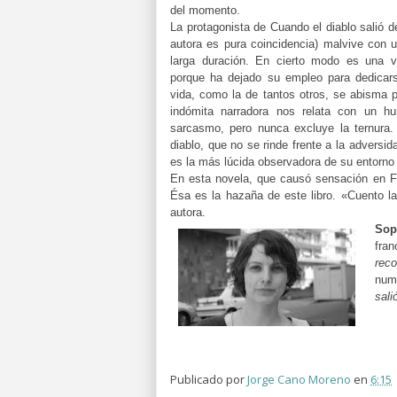
del momento.
La protagonista de Cuando el diablo salió d
autora es pura coincidencia) malvive con
larga duración. En cierto modo es una v
porque ha dejado su empleo para dedicars
vida, como la de tantos otros, se abisma p
indómita narradora nos relata con un hu
sarcasmo, pero nunca excluye la ternura
diablo, que no se rinde frente a la adversi
es la más lúcida observadora de su entorno
En esta novela, que causó sensación en Fra
Ésa es la hazaña de este libro. «Cuento la
autora.
Sop
fra
rec
num
sali
Publicado por
Jorge Cano Moreno
en
6:15