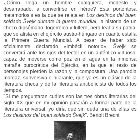
¿Cómo llega un hombre cualquiera, modesto y
desarrapado, a convertirse en héroe? Esta portentosa
metamorfosis es la que se relata en
Los destinos del buen
soldado Švejk durante la guerra mundial
, la historia de un
checo dipsómano, logorreico y fullero, pero leal a su patria,
que se alista en el ejército austro-húngaro en cuanto estalla
la Primera Guerra Mundial. A pesar de haber sido
oficialmente declarado «imbécil notorio», Švejk se
convertirá ante los ojos del lector en un auténtico virtuoso,
capaz de moverse como pez en el agua en la inmensa
maraña burocrática del Ejército, en la que el resto de
personajes pierden la razón y la compostura. Una parodia
mordaz, subversiva e hilarante, que ya es un clásico de la
literatura checa y de la literatura antibelicista de todos los
tiempos.
"Si me preguntaran cuáles son las tres obras literarias del
siglo XX que en mi opinión pasarán a formar parte de la
literatura universal, yo diría que sin duda una de ellas es
Los destinos del buen soldado Švejk
".
Bertolt Brecht.