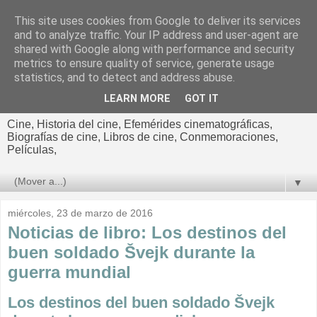
This site uses cookies from Google to deliver its services
El cultural
and to analyze traffic. Your IP address and user-agent are
shared with Google along with performance and security
cinematográfico de Jorge
metrics to ensure quality of service, generate usage
statistics, and to detect and address abuse.
Cano
LEARN MORE
GOT IT
Cine, Historia del cine, Efemérides cinematográficas,
Biografías de cine, Libros de cine, Conmemoraciones,
Películas,
▼
miércoles, 23 de marzo de 2016
Noticias de libro: Los destinos del
buen soldado Švejk durante la
guerra mundial
Los destinos del buen soldado Švejk