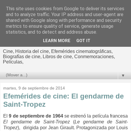
This site uses cookies from Google to deliver its services
El cultural
and to analyze traffic. Your IP address and user-agent are
shared with Google along with performance and security
cinematográfico de Jorge
metrics to ensure quality of service, generate usage
statistics, and to detect and address abuse.
Cano
LEARN MORE
GOT IT
Cine, Historia del cine, Efemérides cinematográficas,
Biografías de cine, Libros de cine, Conmemoraciones,
Películas,
▼
martes, 9 de septiembre de 2014
Efemérides de cine: El gendarme de
Saint-Tropez
El
9 de septiembre de 1964
se estrenó la película francesa
El gendarme de Saint-Tropez
(
Le gendarme de Saint-
Tropez
), dirigida por Jean Girault. Protagonizada por Louis