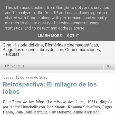
This site uses cookies from Google to deliver its services
El cultural
and to analyze traffic. Your IP address and user-agent are
shared with Google along with performance and security
cinematográfico de Jorge
metrics to ensure quality of service, generate usage
statistics, and to detect and address abuse.
Cano
LEARN MORE
GOT IT
Cine, Historia del cine, Efemérides cinematográficas,
Biografías de cine, Libros de cine, Conmemoraciones,
Películas,
▼
jueves, 11 de junio de 2026
Retrospectiva: El milagro de los
lobos
El milagro de los lobos
(
Le miracle des loups
, 1961), dirigida
por André Hunebelle con
Jean Marais, Rosanna Schiaffino, Roger
Hanin, Jean-Louis Barrault, Guy Delorme, Annie Anderson.