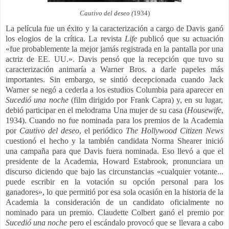
Cautivo del deseo (
1934)
La película fue un éxito y la caracterización a cargo de Davis ganó
los elogios de la crítica. La revista
Life
publicó que su actuación
«fue probablemente la mejor jamás registrada en la pantalla por una
actriz de EE. UU.». Davis pensó que la recepción que tuvo su
caracterización animaría a Warner Bros. a darle papeles más
importantes. Sin embargo, se sintió decepcionada cuando Jack
Warner se negó a cederla a los estudios Columbia para aparecer en
Sucedió una noche
(film dirigido por Frank Capra) y, en su lugar,
debió participar en el melodrama Una mujer de su casa (
Housewife
,
1934).​ Cuando no fue nominada para los premios de la Academia
por
Cautivo del deseo
, el periódico
The Hollywood Citizen News
cuestionó el hecho y la también candidata Norma Shearer inició
una campaña para que Davis fuera nominada. Eso llevó a que el
presidente de la Academia, Howard Estabrook, pronunciara un
discurso diciendo que bajo las circunstancias «cualquier votante...
puede escribir en la votación su opción personal para los
ganadores», lo que permitió por esa sola ocasión en la historia de la
Academia la consideración de un candidato oficialmente no
nominado para un premio.​ Claudette Colbert ganó el premio por
Sucedió una noche
pero el escándalo provocó que se llevara a cabo