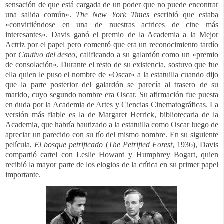
sensación de que está cargada de un poder que no puede encontrar
una salida común».​
The New York Times
escribió que estaba
«convirtiéndose en una de nuestras actrices de cine más
interesantes».​ Davis ganó el premio de la Academia a la Mejor
Actriz por el papel pero comentó que era un reconocimiento tardío
por
Cautivo del deseo
, calificando a su galardón como un «premio
de consolación». Durante el resto de su existencia, sostuvo que fue
ella quien le puso el nombre de «Oscar» a la estatuilla cuando dijo
que la parte posterior del galardón se parecía al trasero de su
marido, cuyo segundo nombre era Oscar.​ Su afirmación fue puesta
en duda por la Academia de Artes y Ciencias Cinematográficas. La
versión más fiable es la de Margaret Herrick, bibliotecaria de la
Academia, que habría bautizado a la estatuilla como Oscar luego de
apreciar un parecido con su tío del mismo nombre.​ En su siguiente
película,
El bosque
petrificado
(
The Petrified Forest
, 1936), Davis
compartió cartel con Leslie Howard y Humphrey Bogart, quien
recibió la mayor parte de los elogios de la crítica en su primer papel
importante.