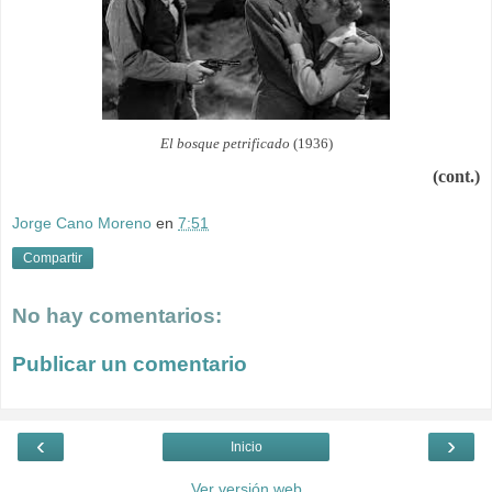
El bosque petrificado
(1936)
(cont.)​
Jorge Cano Moreno
en
7:51
Compartir
No hay comentarios:
Publicar un comentario
‹
›
Inicio
Ver versión web