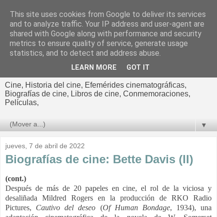
This site uses cookies from Google to deliver its services
El cultural
and to analyze traffic. Your IP address and user-agent are
shared with Google along with performance and security
cinematográfico de Jorge
metrics to ensure quality of service, generate usage
statistics, and to detect and address abuse.
Cano
LEARN MORE
GOT IT
Cine, Historia del cine, Efemérides cinematográficas,
Biografías de cine, Libros de cine, Conmemoraciones,
Películas,
▼
jueves, 7 de abril de 2022
Biografías de cine: Bette Davis (II)
(cont.)
Después de más de 20 papeles en cine, el rol de la viciosa y
desaliñada Mildred Rogers en la producción de RKO Radio
Pictures,
Cautivo del deseo
(
Of Human
Bondage
, 1934), una