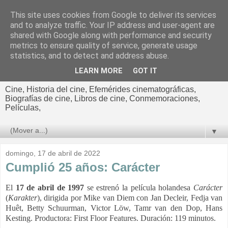
This site uses cookies from Google to deliver its services
El cultural
and to analyze traffic. Your IP address and user-agent are
shared with Google along with performance and security
cinematográfico de Jorge
metrics to ensure quality of service, generate usage
statistics, and to detect and address abuse.
Cano
LEARN MORE
GOT IT
Cine, Historia del cine, Efemérides cinematográficas,
Biografías de cine, Libros de cine, Conmemoraciones,
Películas,
▼
domingo, 17 de abril de 2022
Cumplió 25 años: Carácter
El
17 de abril de 1997
se estrenó la película holandesa
Carácter
(
Karakter
), dirigida por Mike van Diem con Jan Decleir, Fedja van
Huêt, Betty Schuurman, Victor Löw, Tamr van den Dop, Hans
Kesting.
Productora:
First Floor Features. Duración: 119 minutos.