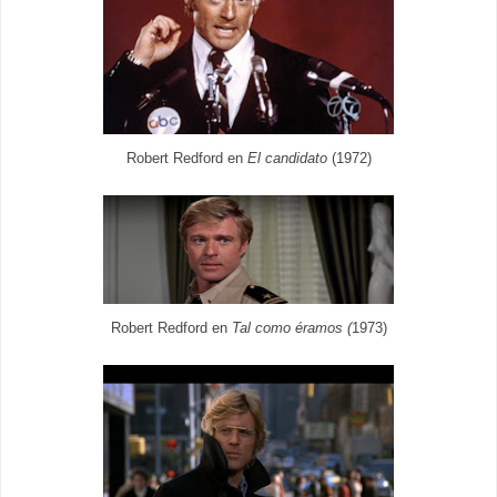
Robert Redford en
El candidato
(1972)
éramos
Robert Redford en
Tal como
(
1973)