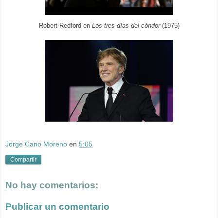
Robert Redford en
Los tres días del cóndor
(1975)
Jorge Cano Moreno
en
5:05
Compartir
No hay comentarios:
Publicar un comentario