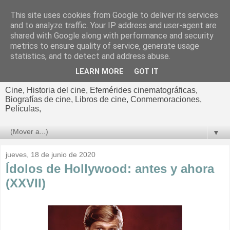
This site uses cookies from Google to deliver its services
El cultural
and to analyze traffic. Your IP address and user-agent are
shared with Google along with performance and security
cinematográfico de Jorge
metrics to ensure quality of service, generate usage
statistics, and to detect and address abuse.
Cano
LEARN MORE
GOT IT
Cine, Historia del cine, Efemérides cinematográficas,
Biografías de cine, Libros de cine, Conmemoraciones,
Películas,
▼
jueves, 18 de junio de 2020
Ídolos de Hollywood: antes y ahora
(XXVII)