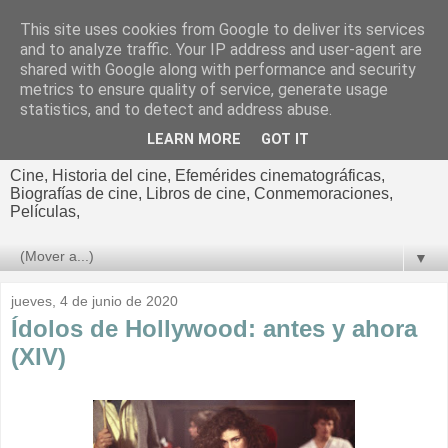
This site uses cookies from Google to deliver its services
El cultural
and to analyze traffic. Your IP address and user-agent are
shared with Google along with performance and security
cinematográfico de Jorge
metrics to ensure quality of service, generate usage
statistics, and to detect and address abuse.
Cano
LEARN MORE
GOT IT
Cine, Historia del cine, Efemérides cinematográficas,
Biografías de cine, Libros de cine, Conmemoraciones,
Películas,
▼
jueves, 4 de junio de 2020
Ídolos de Hollywood: antes y ahora
(XIV)