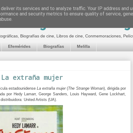
deliver its services and to analyze traffic. Your IP address and 
formance and security metrics to ensure quality of service, gen
inematográfico de Jor
abuse.
tográficas, Biografías de cine, Libros de cine, Conmemoraciones, Pelíc
Efemérides
Biografías
Melilla
 La extraña mujer
lícula estadounidense
La extraña mujer
(
The
Strange Woman
), dirigida por
zada por Hedy Lamarr, George Sanders, Louis Hayward, Gene Lockhart,
distribuidora:
United Artists (UA).