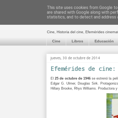
This site uses cookies from Google to 
are shared with Google along with per
El cultural c
statistics, and to detect and address 
Cine, Historia del cine, Efemérides cinema
Cine
Libros
Educación
jueves, 30 de octubre de 2014
Efemérides de cine:
El
25 de octubre de 1946
se estrenó la pe
Edgar G. Ulmer, Douglas Sirk. Protagoni
Hillary Brooke, Rhys Williams. Productora y 