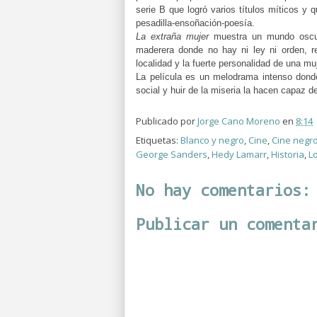
serie B que logró varios títulos míticos y
pesadilla-ensoñación-poesía.
La extraña mujer
muestra un mundo oscuro
maderera donde no hay ni ley ni orden, re
localidad y la fuerte personalidad de una muj
La película es un melodrama intenso donde
social y huir de la miseria la hacen capaz
Publicado por
Jorge Cano Moreno
en
8:14
Etiquetas:
Blanco y negro
,
Cine
,
Cine negr
George Sanders
,
Hedy Lamarr
,
Historia
,
L
No hay comentarios:
Publicar un comenta