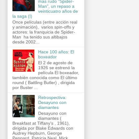
más rudo "Spider-
Man", un repaso a
veinticuatro años de
la saga (I)
Once películas (entre acción real
y animación), varios spin-offs y
actores: la franquicia de Spider-
Man ha tenido sus altibajos
desde 2002...
Hace 100 años: El
boxeador
El 2 de agosto de
1926 se estrenó la
película El boxeador,
también conocida como El último
round ( Battling Butler) , dirigida
por Buster ...
Retrospectiva:
Desayuno con
diamantes
Desayuno con
diamantes (
Breakfast at Tiffany’s , 1961),
dirigida por Blake Edwards con
Audrey Hepburn, George
Peppard, Patricia Neal, Mick...