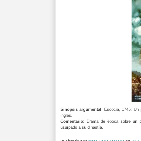
Sinopsis argumental
: Escocia, 1745: Un p
inglés.
Comentario
: Drama de época sobre u
n p
usurpado a su dinastía.
Publicado por
Jorge Cano Moreno
en
7:17