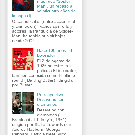
más rudo "Spider-
Man", un repaso a
veinticuatro años de
la saga (I)
Once películas (entre acción real
y animación), varios spin-offs y
actores: la franquicia de Spider-
Man ha tenido sus altibajos
desde 2002...
Hace 100 años: El
boxeador
El 2 de agosto de
1926 se estrenó la
película El boxeador,
también conocida como El último
round ( Battling Butler) , dirigida
por Buster ...
Retrospectiva:
Desayuno con
diamantes
Desayuno con
diamantes (
Breakfast at Tiffany’s , 1961),
dirigida por Blake Edwards con
Audrey Hepburn, George
Peppard, Patricia Neal, Mick...