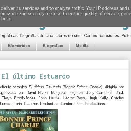
deliver its services and to analyze traffic. Your IP address and 
formance and security metrics to ensure quality of service, gen
inematográfico de Jor
abuse.
tográficas, Biografías de cine, Libros de cine, Conmemoraciones, Pelíc
Efemérides
Biografías
Melilla
 El último Estuardo
elícula británica
El último Estuardo
(
Bonnie Prince Charlie
), dirigida por
agonizada por David Niven, Margaret Leighton, Judy Campbell, Jack
 Elwyn Brook-Jones, John Laurie, Héctor Ross, Hugh Kelly, Charles
t Lomas, Torin Thatcher.
Productora:
London Films Productions.