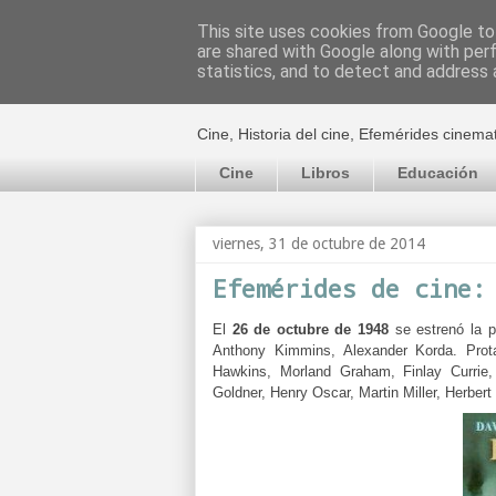
This site uses cookies from Google to 
are shared with Google along with per
El cultural c
statistics, and to detect and address 
Cine, Historia del cine, Efemérides cinema
Cine
Libros
Educación
viernes, 31 de octubre de 2014
Efemérides de cine:
El
26 de octubre de 1948
se estrenó la p
Anthony Kimmins, Alexander Korda. Prot
Hawkins, Morland Graham, Finlay Currie,
Goldner, Henry Oscar, Martin Miller, Herber