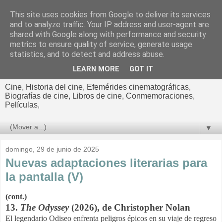
This site uses cookies from Google to deliver its services
El cultural
and to analyze traffic. Your IP address and user-agent are
shared with Google along with performance and security
cinematográfico de Jorge
metrics to ensure quality of service, generate usage
statistics, and to detect and address abuse.
Cano
LEARN MORE
GOT IT
Cine, Historia del cine, Efemérides cinematográficas,
Biografías de cine, Libros de cine, Conmemoraciones,
Películas,
▼
domingo, 29 de junio de 2025
Nuevas adaptaciones literarias para
la pantalla (V)
(cont.)
13.
The Odyssey
(
2026), de
Christopher Nolan
El legendario Odiseo enfrenta peligros épicos en su viaje de regreso