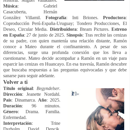
Historia: Miguel Valladares.
Música
: Gabriel
Casacuberta, Hernán
González Villamil.
Fotografía
: Inti Briones.
Productora
:
Coproducción Perú-España-Uruguay; Tondero Producciones, El
Deseo, Circular Media.
Distribuidora
: Bteam Pictures.
Estreno
en España
: 27 de junio de 2025.
Sinopsis
: Tras recibir las cenizas
de su padre, con quien mantenía una relación distante, Ramón
conoce a Mateo durante el confinamiento. A pesar de sus
diferencias, surge una profunda conexión que los lleva a
cuestionarse. Mateo decide acompañar a Ramón en un viaje para
esparcir las cenizas en Huancayo. En esa travesía, Ramón descubre
que buscaba respuestas a las preguntas equivocadas y que debe
sanarse para seguir adelante.
Volver a ti
Título original
:
Begyndelser
.
Dirección
: Jeanette Nordahl.
País
: Dinamarca.
Año
: 2025.
Duración
: 96 minutos.
Género
: Drama. Familia.
Enfermedad.
Interpretación
:
Trine
Dyrholm, David Dencik,