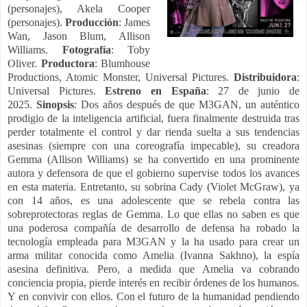
(personajes), Akela Cooper
(personajes).
Producción
: James
Wan, Jason Blum, Allison
Williams.
Fotografía
: Toby
Oliver.
Productora
: Blumhouse
Productions, Atomic Monster, Universal Pictures.
Distribuidora
:
Universal Pictures.
Estreno en España
: 27 de junio de
2025.
Sinopsis
: Dos años después de que M3GAN, un auténtico
prodigio de la inteligencia artificial, fuera finalmente destruida tras
perder totalmente el control y dar rienda suelta a sus tendencias
asesinas (siempre con una coreografía impecable), su creadora
Gemma (Allison Williams) se ha convertido en una prominente
autora y defensora de que el gobierno supervise todos los avances
en esta materia. Entretanto, su sobrina Cady (Violet McGraw), ya
con 14 años, es una adolescente que se rebela contra las
sobreprotectoras reglas de Gemma. Lo que ellas no saben es que
una poderosa compañía de desarrollo de defensa ha robado la
tecnología empleada para M3GAN y la ha usado para crear un
arma militar conocida como Amelia (Ivanna Sakhno), la espía
asesina definitiva. Pero, a medida que Amelia va cobrando
conciencia propia, pierde interés en recibir órdenes de los humanos.
Y en convivir con ellos. Con el futuro de la humanidad pendiendo