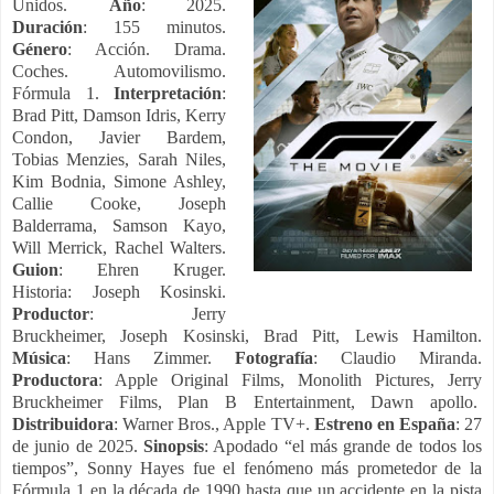
Unidos.
Año
: 2025.
Duración
: 155 minutos.
Género
: Acción. Drama.
Coches. Automovilismo.
Fórmula 1.
Interpretación
:
Brad Pitt, Damson Idris, Kerry
Condon, Javier Bardem,
Tobias Menzies, Sarah Niles,
Kim Bodnia, Simone Ashley,
Callie Cooke, Joseph
Balderrama, Samson Kayo,
Will Merrick, Rachel Walters.
Guion
: Ehren Kruger.
Historia: Joseph Kosinski.
Productor
: Jerry
Bruckheimer, Joseph Kosinski, Brad Pitt, Lewis Hamilton.
Música
: Hans Zimmer.
Fotografía
: Claudio Miranda.
Productora
: Apple Original Films, Monolith Pictures, Jerry
Bruckheimer Films, Plan B Entertainment, Dawn apollo.
Distribuidora
: Warner Bros., Apple TV+.
Estreno en España
: 27
de junio de 2025.
Sinopsis
: Apodado “el más grande de todos los
tiempos”, Sonny Hayes fue el fenómeno más prometedor de la
Fórmula 1 en la década de 1990 hasta que un accidente en la pista