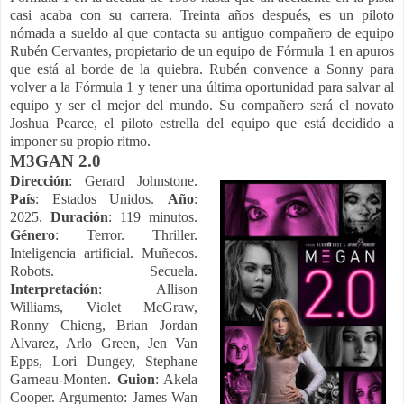
casi acaba con su carrera. Treinta años después, es un piloto
nómada a sueldo al que contacta su antiguo compañero de equipo
Rubén Cervantes, propietario de un equipo de Fórmula 1 en apuros
que está al borde de la quiebra. Rubén convence a Sonny para
volver a la Fórmula 1 y tener una última oportunidad para salvar al
equipo y ser el mejor del mundo. Su compañero será el novato
Joshua Pearce, el piloto estrella del equipo que está decidido a
imponer su propio ritmo.
M3GAN 2.0
Dirección
: Gerard Johnstone.
País
: Estados Unidos.
Año
:
2025.
Duración
: 119 minutos.
Género
: Terror. Thriller.
Inteligencia artificial. Muñecos.
Robots. Secuela.
Interpretación
: Allison
Williams, Violet McGraw,
Ronny Chieng, Brian Jordan
Alvarez, Arlo Green, Jen Van
Epps, Lori Dungey, Stephane
Garneau-Monten.
Guion
: Akela
Cooper. Argumento: James Wan