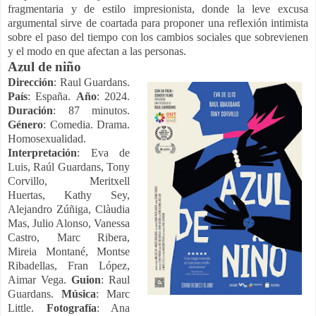
fragmentaria y de estilo impresionista, donde la leve excusa
argumental sirve de coartada para proponer una reflexión intimista
sobre el paso del tiempo con los cambios sociales que sobrevienen
y el modo en que afectan a las personas.
Azul de niño
Dirección
: Raul Guardans.
País
: España.
Año
: 2024.
Duración
: 87 minutos.
Género
: Comedia.
Drama.
Homosexualidad.
Interpretación
: Eva de
Luis, Raúl Guardans, Tony
Corvillo, Meritxell
Huertas, Kathy Sey,
Alejandro Zúñiga, Clàudia
Mas, Julio Alonso, Vanessa
Castro, Marc Ribera,
Mireia Montané, Montse
Ribadellas, Fran López,
Aimar Vega.
Guion
: Raul
Guardans.
Música
: Marc
Little.
Fotografía
: Ana