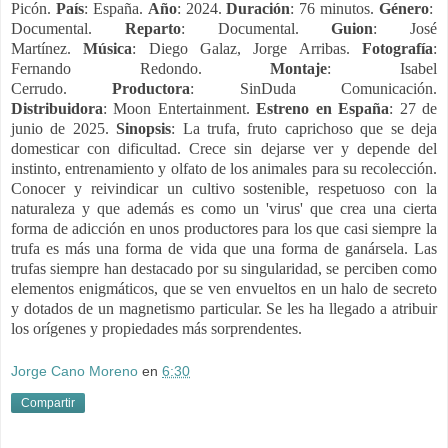
Picón.
País
:
España.
Año
:
2024.
Duración
:
76 minutos.
Género
:
Documental.
Reparto
:
Documental.
Guion
:
José
Martínez.
Música
:
Diego Galaz, Jorge Arribas.
Fotografía
:
F
ernando Redondo.
Montaje
:
Isabel
Cerrudo.
Productora
:
SinDuda Comunicación.
Distribuidora
:
Moon Entertainment.
Estreno en España
: 27 de
junio de 2025.
Sinopsis
:
La trufa, fruto caprichoso que se deja
domesticar con dificultad. Crece sin dejarse ver y depende del
instinto, entrenamiento y olfato de los animales para su recolección.
Conocer y reivindicar un cultivo sostenible, respetuoso con la
naturaleza y que además es como un 'virus' que crea una cierta
forma de adicción en unos productores para los que casi siempre la
trufa es más una forma de vida que una forma de ganársela.
Las
trufas siempre han destacado por su singularidad, se perciben como
elementos enigmáticos, que se ven envueltos en un halo de secreto
y dotados de un magnetismo particular. Se les ha llegado a atribuir
los orígenes y propiedades más sorprendentes.
Jorge Cano Moreno
en
6:30
Compartir