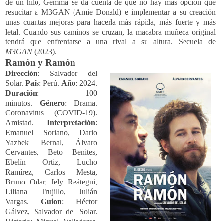
de un hilo, Gemma se da cuenta de que no hay más opción que
resucitar a M3GAN (Amie Donald) e implementar a su creación
unas cuantas mejoras para hacerla más rápida, más fuerte y más
letal. Cuando sus caminos se cruzan, la macabra muñeca original
tendrá que enfrentarse a una rival a su altura. Secuela de
M3GAN
(2023).
Ramón y Ramón
Dirección
: Salvador del
Solar.
País
: Perú.
Año
: 2024.
Duración
: 100
minutos.
Género
: Drama.
Coronavirus (COVID-19).
Amistad.
Interpretación
:
Emanuel Soriano, Dario
Yazbek Bernal, Álvaro
Cervantes, Beto Benites,
Ebelín Ortiz, Lucho
Ramírez, Carlos Mesta,
Bruno Odar, Jely Reátegui,
Liliana Trujillo, Julián
Vargas.
Guion
: Héctor
Gálvez, Salvador del Solar.