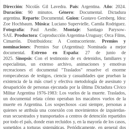
Dirección
: Nicolás Gil Lavedra.
País
: Argentina.
Año
: 2024.
Duración
: 90 minutos.
Género
: Documental. Dictadura
argentina.
Reparto
: Documental.
Guion
: Gustavo Gersberg. Idea:
Zoe Hochbaum.
Música
: Luciano Supervielle, Camila Rodriguez.
Fotografía
: Paul Aenlle.
Montaje
: Santiago Parysow-
SAE.
Productora
: Coproducción Argentina-Uruguay; Orca Films,
Cimarrón. Distribuidora: A Contracorriente.
Premios y
nominaciones
: Premios Sur (Argentina): Nominada a mejor
documental.
Estreno en España
: 27 de junio de
2025.
Sinopsis
:
Con el testimonio de ex detenidos, familiares y
especialistas, un extenso archivo, animaciones y emotivas
recreaciones el documental "Traslados" resuelve el enorme
rompecabezas de testigos, ciencia y casualidades que prueban la
existencia de la más cruel y efectiva metodología de asesinato y
desaparición de personas ejecutada por la última Dictadura Cívico
Militar Argentina 1976-1983: Los vuelos de la muerte. T
raslados,
un documental relata cómo operaban los macabros vuelos de la
muerte en Argentina. Los sospechosos -casi siempre, personas a
quienes se atribuía una conexión con movimientos de izquierdas-
eran secuestrados y transportados a centros de detención repartidos
por todo el país, donde eran recluidos y, en la mayoría de los casos,
sometidos a torturas sistemáticas. Periódicamente, en general dos