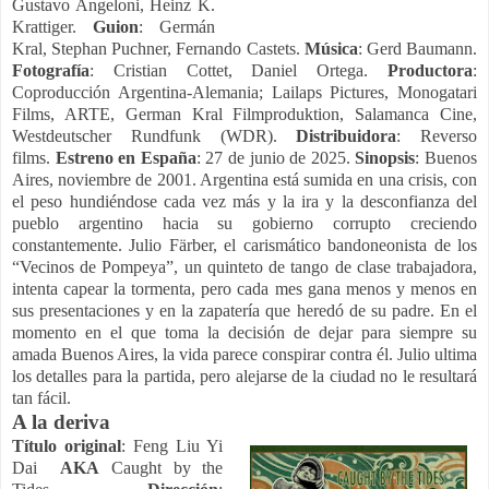
Gustavo Angeloni, Heinz K.
Krattiger.
Guion
: Germán
Kral, Stephan Puchner, Fernando Castets.
Música
: Gerd Baumann.
Fotografía
: Cristian Cottet, Daniel Ortega.
Productora
:
Coproducción Argentina-Alemania; Lailaps Pictures, Monogatari
Films, ARTE, German Kral Filmproduktion, Salamanca Cine,
Westdeutscher Rundfunk (WDR).
Distribuidora
: Reverso
films.
Estreno en España
: 27 de junio de 2025.
Sinopsis
: Buenos
Aires, noviembre de 2001. Argentina está sumida en una crisis, con
el peso hundiéndose cada vez más y la ira y la desconfianza del
pueblo argentino hacia su gobierno corrupto creciendo
constantemente. Julio Färber, el carismático bandoneonista de los
“Vecinos de Pompeya”, un quinteto de tango de clase trabajadora,
intenta capear la tormenta, pero cada mes gana menos y menos en
sus presentaciones y en la zapatería que heredó de su padre. En el
momento en el que toma la decisión de dejar para siempre su
amada Buenos Aires, la vida parece conspirar contra él. Julio ultima
los detalles para la partida, pero alejarse de la ciudad no le resultará
tan fácil.
A la deriva
Título original
: Feng Liu Yi
Dai
AKA
Caught by the