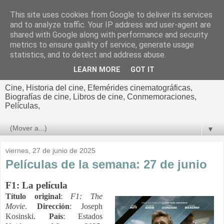
This site uses cookies from Google to deliver its services
El cultural
and to analyze traffic. Your IP address and user-agent are
shared with Google along with performance and security
cinematográfico de Jorge
metrics to ensure quality of service, generate usage
statistics, and to detect and address abuse.
Cano
LEARN MORE
GOT IT
Cine, Historia del cine, Efemérides cinematográficas,
Biografías de cine, Libros de cine, Conmemoraciones,
Películas,
▼
viernes, 27 de junio de 2025
Películas de la semana: 27 de junio
F1: La película
Título original
:
F1: The
Movie
.
Dirección
: Joseph
Kosinski.
País
: Estados