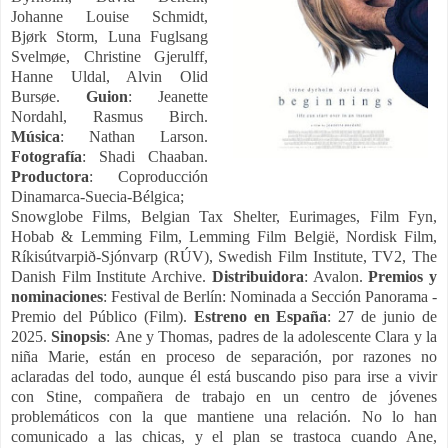
Johanne Louise Schmidt,
Bjørk Storm, Luna Fuglsang
Svelmøe, Christine Gjerulff,
Hanne Uldal, Alvin Olid
Bursøe.
Guion
: Jeanette
Nordahl, Rasmus Birch.
Música
: Nathan Larson.
Fotografía
: Shadi Chaaban.
Productora
: Coproducción
Dinamarca-Suecia-Bélgica;
Snowglobe Films, Belgian Tax Shelter, Eurimages, Film Fyn,
Hobab & Lemming Film, Lemming Film België, Nordisk Film,
Ríkisútvarpið-Sjónvarp (RÚV), Swedish Film Institute, TV2, The
Danish Film Institute Archive.
Distribuidora
: Avalon.
Premios y
nominaciones
:
Festival de Berlín: Nominada a Sección Panorama -
Premio del Público (Film).
Estreno en España
: 27 de junio de
2025.
Sinopsis
:
Ane y Thomas, padres de la adolescente Clara y la
niña Marie, están en proceso de separación, por razones no
aclaradas del todo, aunque él está buscando piso para irse a vivir
con Stine, compañera de trabajo en un centro de jóvenes
problemáticos con la que mantiene una relación. No lo han
comunicado a las chicas, y el plan se trastoca cuando Ane,