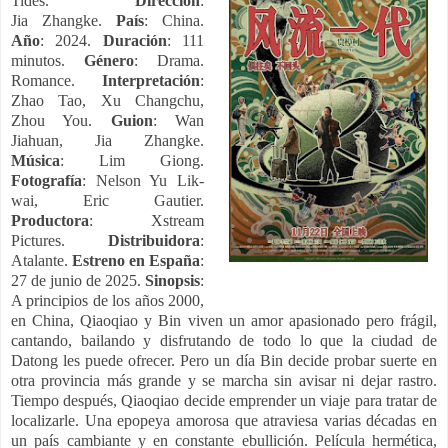
Tides.
Dirección
:
Jia Zhangke.
País
: China.
Año
: 2024.
Duración
: 111
minutos.
Género
: Drama.
Romance.
Interpretación
:
Zhao Tao, Xu Changchu,
Zhou You.
Guion
: Wan
Jiahuan, Jia Zhangke.
Música
: Lim Giong.
Fotografía
: Nelson Yu Lik-
wai, Eric Gautier.
Productora
: Xstream
Pictures.
Distribuidora
:
Atalante.
Estreno en España
:
27 de junio de 2025.
Sinopsis
:
A principios de los años 2000,
en China, Qiaoqiao y Bin viven un amor apasionado pero frágil,
cantando, bailando y disfrutando de todo lo que la ciudad de
Datong les puede ofrecer. Pero un día Bin decide probar suerte en
otra provincia más grande y se marcha sin avisar ni dejar rastro.
Tiempo después, Qiaoqiao decide emprender un viaje para tratar de
localizarle. Una epopeya amorosa que atraviesa varias décadas en
un país cambiante y en constante ebullición. Película hermética,