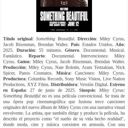
Título original
:
Something Beautiful
.
Dirección
: Miley Cyrus,
Jacob Bixenman, Brendan Walter.
País
: Estados Unidos.
Año
:
2025.
Duración
: 55 minutos.
Género
. Documental. Musical.
Fantástico.
Reparto
: Documental. Intervenciones:
Miley
Cyrus.
Guion
: Miley Cyrus, Jacob Bixenman, Brendan Walter.
Producción
: Miley Cyrus, Nate Bolotin, Aram Tertzakian, Nick
Spicer, Panos Cosmatos.
Música
: Canciones: Miley Cyrus.
Productora
: Columbia Records, Sony Music Vision, Live Nation
Productions, XYZ Films.
Distribuidora
: Versión Digital.
Estreno
en España
: 27 de junio de 2025.
Sinopsis
:
Miley Cyrus:
Something Beautiful
no es una película convencional. Se trata de
una ópera pop cinematográfica que fusiona trece canciones
originales del nuevo álbum de Miley Cyrus con una narrativa visual
envolvente. La artista, que también dirige y produce la película, ha
descrito el proyecto como "el sueño de su vida hecho realidad",
donde moda, cine y música coexisten en armonía. Con una