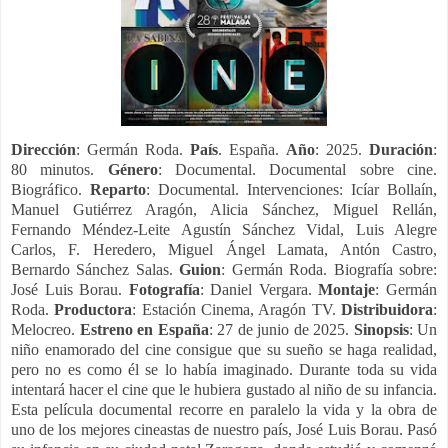
Dirección
: Germán Roda.
País
. España.
Año
: 2025.
Duración
:
80 minutos.
Género
: Documental. Documental sobre cine.
Biográfico.
Reparto
: Documental. Intervenciones: Icíar Bollaín,
Manuel Gutiérrez Aragón, Alicia Sánchez, Miguel Rellán,
Fernando Méndez-Leite Agustín Sánchez Vidal, Luis Alegre
Carlos, F. Heredero, Miguel Ángel Lamata, Antón Castro,
Bernardo Sánchez Salas.
Guion
: Germán Roda. Biografía sobre:
José Luis Borau.
Fotografía
: Daniel Vergara.
Montaje
: Germán
Roda.
Productora
: Estación Cinema, Aragón TV.
Distribuidora
:
Melocreo.
Estreno en España
: 27 de junio de 2025.
Sinopsis
: Un
niño enamorado del cine consigue que su sueño se haga realidad,
pero no es como él se lo había imaginado. Durante toda su vida
intentará hacer el cine que le hubiera gustado al niño de su infancia.
Esta película documental recorre en paralelo la vida y la obra de
uno de los mejores cineastas de nuestro país, José Luis Borau. Pasó