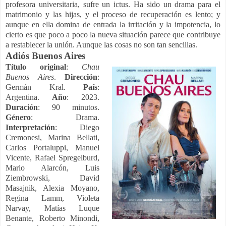
profesora universitaria, sufre un ictus. Ha sido un drama para el
matrimonio y las hijas, y el proceso de recuperación es lento; y
aunque en ella domina de entrada la irritación y la impotencia, lo
cierto es que poco a poco la nueva situación parece que contribuye
a restablecer la unión. Aunque las cosas no son tan sencillas.
Adiós Buenos Aires
Título original
:
Chau
Buenos Aires
.
Dirección
:
Germán Kral.
País
:
Argentina.
Año
: 2023.
Duración
: 90 minutos.
Género
: Drama.
Interpretación
: Diego
Cremonesi, Marina Bellati,
Carlos Portaluppi, Manuel
Vicente, Rafael Spregelburd,
Mario Alarcón, Luis
Ziembrowski, David
Masajnik, Alexia Moyano,
Regina Lamm, Violeta
Narvay, Matías Luque
Benante, Roberto Minondi,