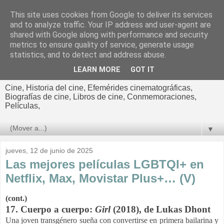
This site uses cookies from Google to deliver its services
El cultural
and to analyze traffic. Your IP address and user-agent are
shared with Google along with performance and security
cinematográfico de Jorge
metrics to ensure quality of service, generate usage
statistics, and to detect and address abuse.
Cano
LEARN MORE
GOT IT
Cine, Historia del cine, Efemérides cinematográficas,
Biografías de cine, Libros de cine, Conmemoraciones,
Películas,
▼
jueves, 12 de junio de 2025
Las mejores películas LGBTQI+ en
Netflix, Max, Movistar Plus+… (V)
(cont.)
17. Cuerpo a cuerpo:
Girl
(2018), de Lukas Dhont
Una joven transgénero sueña con convertirse en primera bailarina y