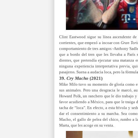
Clint Eastwood sigue su línea ascendente de 
corrientes, que empezó a incoar con
Gran Tori
comportamiento de tres amigos -Anthony Sadler
que a bordo del tren que les llevaba a París 
dientes, que pretendía ejecutar una matanza e
ninguna experiencia interpretativa previa, q
pasajeros. Suena a audacia loca, pero la fórmula
39.
Cry Macho
(2021)
Mike Milo tuvo su momento de gloria como est
sus animales. Pero una desgracia le marcó, a
Howard Polk, un ranchero que le dio trabajo y
favor acudiendo a México, para que le traiga d
tacha de “loca”. En efecto, a esta frívola y 
dar el consentimiento a su marcha. Sea como 
Macho, el gallo de pelea del chico, rumbo a l
Marta, que les acoge en su venta.