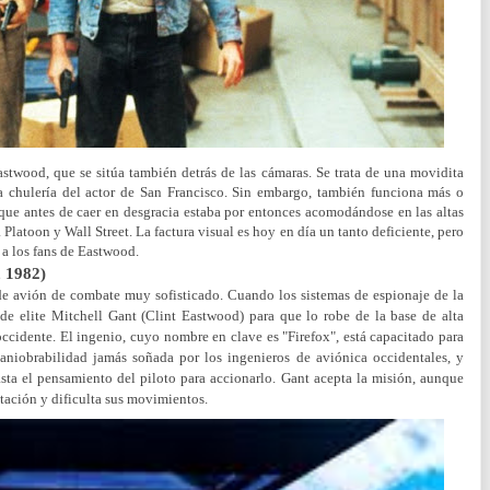
astwood, que se sitúa también detrás de las cámaras. Se trata de una movidita
a chulería del actor de San Francisco. Sin embargo, también funciona más o
 que antes de caer en desgracia estaba por entonces acomodándose en las altas
 Platoon y Wall Street. La factura visual es hoy en día un tanto deficiente, pero
 a los fans de Eastwood.
, 1982)
de avión de combate muy sofisticado. Cuando los sistemas de espionaje de la
de elite Mitchell Gant (Clint Eastwood) para que lo robe de la base de alta
occidente. El ingenio, cuyo nombre en clave es "Firefox", está capacitado para
maniobrabilidad jamás soñada por los ingenieros de aviónica occidentales, y
asta el pensamiento del piloto para accionarlo. Gant acepta la misión, aunque
tación y dificulta sus movimientos.