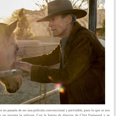
ho
no pasaría de ser una película convencional y previsible, pues lo que se nos
o no inventa la pólvora. Con la batuta de director de Clint Eastwood y su