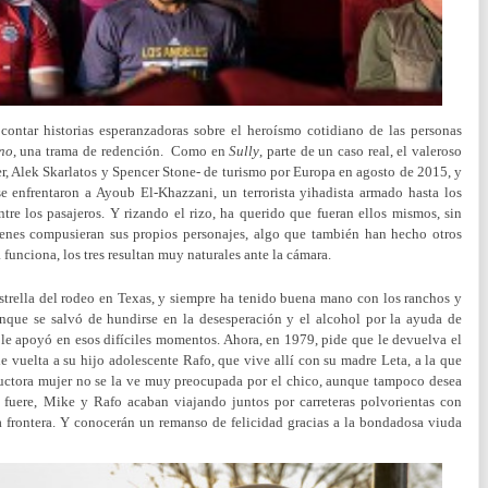
contar historias esperanzadoras sobre el heroísmo cotidiano de las personas
no
, una trama de redención. Como en
Sully
, parte de un caso real, el valeroso
, Alek Skarlatos y Spencer Stone- de turismo por Europa en agosto de 2015, y
se enfrentaron a Ayoub El-Khazzani, un terrorista yihadista armado hasta los
ntre los pasajeros.
Y rizando el rizo, ha querido que fueran ellos mismos, sin
uienes compusieran sus propios personajes, algo que también han hecho otros
 funciona, los tres resultan muy naturales ante la cámara.
rella del rodeo en Texas, y siempre ha tenido buena mano con los ranchos y
unque se salvó de hundirse en la desesperación y el alcohol por la ayuda de
 le apoyó en esos difíciles momentos. Ahora, en 1979, pide que le devuelva el
e vuelta a su hijo adolescente Rafo, que vive allí con su madre Leta, a la que
seductora mujer no se la ve muy preocupada por el chico, aunque tampoco desea
fuere, Mike y Rafo acaban viajando juntos por carreteras polvorientas con
a frontera. Y conocerán un remanso de felicidad gracias a la bondadosa viuda