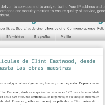
deliver its services and to analyze traffic. Your IP address and 
formance and security metrics to ensure quality of service, gen
inematográfico de Jor
abuse.
tográficas, Biografías de cine, Libros de cine, Conmemoraciones, Pelíc
Efemérides
Biografías
Melilla
lículas de Clint Eastwood, desde
hasta las obras maestras
 Eastwood, que incluye algunas muy buenas y otras muy malas. De peor a mejor,
 Clint Eastwood, desde su etapa tras las cámaras en 1971 hasta la actualidad?
n actuó para otros, nos limitamos a los largometrajes que dirigió: cuarenta en
laridad. Entonces, ¿cuáles son las mejores películas de Clint Eastwood? El