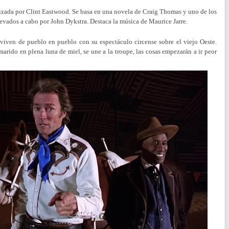
nizada por Clint Eastwood. Se basa en una novela de Craig Thomas y uno de los
llevados a cabo por John Dykstra. Destaca la música de Maurice Jarre.
ven de pueblo en pueblo con su espectáculo circense sobre el viejo Oeste.
rido en plena luna de miel, se une a la troupe, las cosas empezarán a ir peor