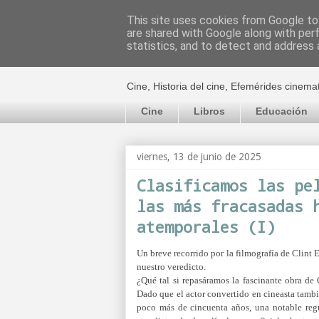
This site uses cookies from Google to 
are shared with Google along with per
El cultural c
statistics, and to detect and address 
Cine, Historia del cine, Efemérides cinema
Cine
Libros
Educación
viernes, 13 de junio de 2025
Clasificamos las pe
las más fracasadas 
atemporales (I)
Un breve recorrido por la filmografía de Clint
nuestro veredicto.
¿Qué tal si repasáramos la fascinante obra de
Dado que el actor convertido en cineasta tambié
poco más de cincuenta años, una notable regu