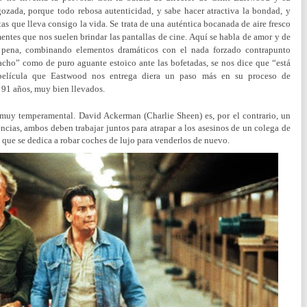
 gozada, porque todo rebosa autenticidad, y sabe hacer atractiva la bondad, y
istas que lleva consigo la vida. Se trata de una auténtica bocanada de aire fresco
entes que nos suelen brindar las pantallas de cine. Aquí se habla de amor y de
 pena, combinando elementos dramáticos con el nada forzado contrapunto
acho” como de puro aguante estoico ante las bofetadas, se nos dice que “está
película que Eastwood nos entrega diera un paso más en su proceso de
a 91 años, muy bien llevados.
 muy temperamental. David Ackerman (Charlie Sheen) es, por el contrario, un
encias, ambos deben trabajar juntos para atrapar a los asesinos de un colega de
que se dedica a robar coches de lujo para venderlos de nuevo.