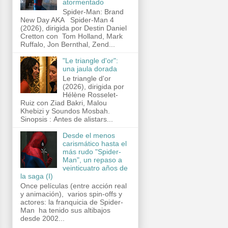
atormentado
Spider-Man: Brand
New Day AKA Spider-Man 4
(2026), dirigida por Destin Daniel
Cretton con Tom Holland, Mark
Ruffalo, Jon Bernthal, Zend...
"Le triangle d'or":
una jaula dorada
Le triangle d'or
(2026), dirigida por
Hélène Rosselet-
Ruiz con Ziad Bakri, Malou
Khebizi y Soundos Mosbah.
Sinopsis : Antes de alistars...
Desde el menos
carismático hasta el
más rudo "Spider-
Man", un repaso a
veinticuatro años de
la saga (I)
Once películas (entre acción real
y animación), varios spin-offs y
actores: la franquicia de Spider-
Man ha tenido sus altibajos
desde 2002...