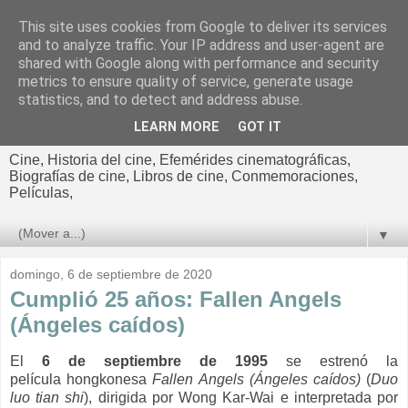
This site uses cookies from Google to deliver its services
El cultural
and to analyze traffic. Your IP address and user-agent are
shared with Google along with performance and security
cinematográfico de Jorge
metrics to ensure quality of service, generate usage
statistics, and to detect and address abuse.
Cano
LEARN MORE
GOT IT
Cine, Historia del cine, Efemérides cinematográficas,
Biografías de cine, Libros de cine, Conmemoraciones,
Películas,
▼
domingo, 6 de septiembre de 2020
Cumplió 25 años: Fallen Angels
(Ángeles caídos)
El
6 de septiembre de 1995
se estrenó la
película
hongkonesa
Fallen Angels (Ángeles caídos)
(
Duo
luo tian shi
), dirigida por Wong Kar-Wai e interpretada por