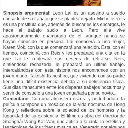
Sinopsis
argumental
: Leon Lai es un asesino a sueldo
cansado de su trabajo que se plantea dejarlo. Michelle Reis
es una prostituta que, además de buscarles los encargos, le
hace el trabajo sucio a Leon. Pero ella vive
apasionadamente enamorada de él, aunque nunca se
hayan conocido en persona. Lai conocerá a una mujer,
Karen Mok, con la que comenzará una relación. Ésta, con el
tiempo, coincidirá con Reis y les preparará una cita en la
que Lai le confesará sus deseos de retirarse. Reis,
sintiéndose rechazada, le preparará un ultimo trabajo.
Intercalándose con esta historia nos encontramos con un
joven mudo, Takeshi Kaneshiro, que viviendo con su padre
tiene una difícil existencia debida a su deficiencia física.
Sus días transcurren entre los dispares trabajos nocturnos y
servir de consuelo a una joven engañada por su novio...
Comentario
: Con una atmósfera oscura y perturbadora, la
película compone un mosaico de la vida nocturna de Hong
Kong y reflexiona sobre la soledad de los hombres y la
fugacidad de su existencia. El filme es obra del director de
Shanghái Wong
Kar-Wai
, que aplica a la cinta la estética y
las técnicas de los vídeos musicales. Venerado por algunos