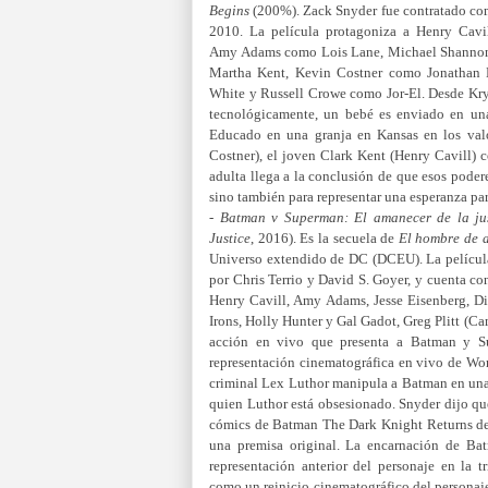
Begins
(200%). Zack Snyder fue contratado com
2010. La película protagoniza a Henry Cavi
Amy Adams como Lois Lane, Michael Shannon
Martha Kent, Kevin Costner como Jonathan 
White y Russell Crowe como Jor-El.
Desde Kry
tecnológicamente, un bebé es enviado en una 
Educado en una granja en Kansas en los val
Costner), el joven Clark Kent (Henry Cavill) 
adulta llega a la conclusión de que esos podere
sino también para representar una esperanza pa
-
Batman v Superman: El amanecer de la jus
Justice
, 2016).
Es la secuela de
El hombre de 
Universo extendido de DC (DCEU). La película 
por Chris Terrio y David S. Goyer, y cuenta co
Henry Cavill, Amy Adams, Jesse Eisenberg, D
Irons, Holly Hunter y Gal Gadot, Greg Plitt (Ca
acción en vivo que presenta a Batman y Su
representación cinematográfica en vivo de Wo
criminal Lex Luthor manipula a Batman en una
quien Luthor está obsesionado. Snyder dijo que 
cómics de Batman The Dark Knight Returns de 
una premisa original. La encarnación de Bat
representación anterior del personaje en la tr
como un reinicio cinematográfico del personaje