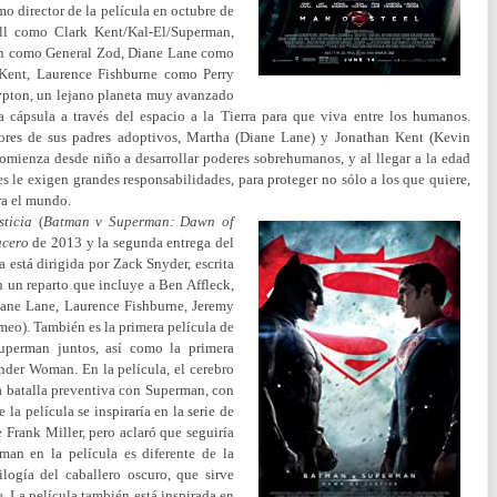
o director de la película en octubre de
ll como Clark Kent/Kal-El/Superman,
 como General Zod, Diane Lane como
Kent, Laurence Fishburne como Perry
pton, un lejano planeta muy avanzado
cápsula a través del espacio a la Tierra para que viva entre los humanos.
ores de sus padres adoptivos, Martha (Diane Lane) y Jonathan Kent (Kevin
comienza desde niño a desarrollar poderes sobrehumanos, y al llegar a la edad
s le exigen grandes responsabilidades, para proteger no sólo a los que quiere,
ra el mundo.
ticia
(
Batman v Superman: Dawn of
acero
de 2013 y la segunda entrega del
está dirigida por Zack Snyder, escrita
n un reparto que incluye a Ben Affleck,
iane Lane, Laurence Fishburne, Jeremy
meo). También es la primera película de
perman juntos, así como la primera
nder Woman. En la película, el cerebro
 batalla preventiva con Superman, con
la película se inspiraría en la serie de
Frank Miller, pero aclaró que seguiría
man en la película es diferente de la
ilogía del caballero oscuro, que sirve
. La película también está inspirada en