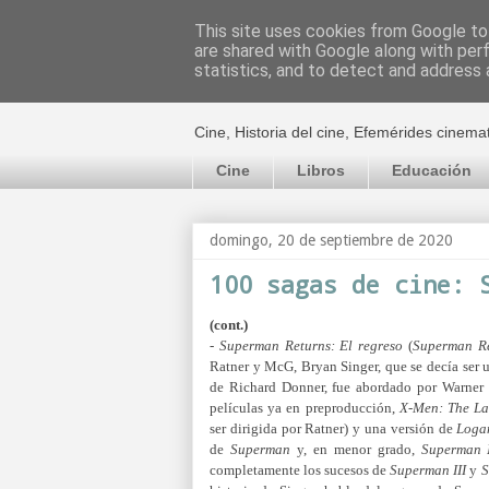
This site uses cookies from Google to 
are shared with Google along with per
El cultural c
statistics, and to detect and address 
Cine, Historia del cine, Efemérides cinema
Cine
Libros
Educación
domingo, 20 de septiembre de 2020
100 sagas de cine: 
(cont.)
-
Superman Returns: El regreso
(
Superman Re
Ratner y McG, Bryan Singer, que se decía ser un
de Richard Donner, fue abordado por Warner
películas ya en preproducción,
X-Men: The La
ser dirigida por Ratner) y una versión de
Loga
de
Superman
y, en menor grado,
Superman 
completamente los sucesos de
Superman III
y
S