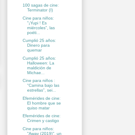
100 sagas de cine:
Terminator (I)
Cine para niños:
"¡Yupi ! Es
miércoles”, las
poéti...
Cumplió 25 años:
Dinero para
quemar
Cumplió 25 años:
Halloween: La
maldición de
Michae...
Cine para niños :
“Camina bajo las
estrellas”, sei...
Efemérides de cine:
El hombre que se
quiso matar
Efemérides de cine:
Crimen y castigo
Cine para niños:
"Away (2019)", un