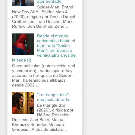
atormentado
Spider-Man: Brand
New Day AKA Spider-Man 4
(2026), dirigida por Destin Daniel
Cretton con Tom Holland, Mark
Ruffalo, Jon Bernthal, Zend...
Desde el menos
carismático hasta el
más rudo "Spider-
Man", un repaso a
veinticuatro años de
la saga (I)
Once películas (entre acción real
y animación), varios spin-offs y
actores: la franquicia de Spider-
Man ha tenido sus altibajos
desde 2002...
"Le triangle d'or":
una jaula dorada
Le triangle d'or
(2026), dirigida por
Hélène Rosselet-
Ruiz con Ziad Bakri, Malou
Khebizi y Soundos Mosbah.
Sinopsis : Antes de alistars...