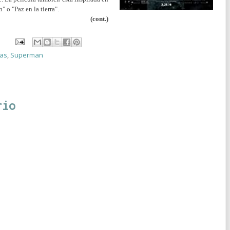
 o "Paz en la tierra".
(cont.)
as
,
Superman
rio