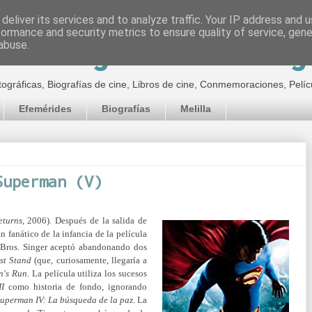
deliver its services and to analyze traffic. Your IP address and 
formance and security metrics to ensure quality of service, gen
inematográfico de Jor
abuse.
tográficas, Biografías de cine, Libros de cine, Conmemoraciones, Pelíc
Efemérides
Biografías
Melilla
Superman (V)
turns
, 2006). Después de la salida de
 fanático de la infancia de la película
 Bros. Singer aceptó abandonando dos
st Stand
(que, curiosamente, llegaría a
n's Run
. La película utiliza los sucesos
II
como historia de fondo, ignorando
uperman IV: La búsqueda de la paz
. La