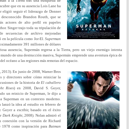
rman a la Tierra tras una búsqueda de
scubre que en su ausencia Lois Lane ha
r eligió seguir el liderazgo de Donner
 desconocido Brandon Routh, que se
s actores de alto perfil en papeles
r. Singer trajo toda su tripulación de
 de secuencias de archivo mejoradas
ó en la película como Jor-El.
Superman
aproximadamente 391 millones de dólares
iosa ausencia, Supermán regresa a la Tierra, pero un viejo enemigo intenta
 al mundo de una destrucción masiva, Supermán emprende una aventura épica de
del océano a las regiones más remotas del espacio.
)
, 2013). En junio de 2008, Warner Bros
s y directores sobre cómo reiniciar la
scusiones de la historia de
El caballero
ht Rises
) en 2008, David S. Goyer,
ndo un reinicio de Superman, le dijo a
r a Superman en un contexto moderno.
lanzó la idea al estudio en febrero de
 Goyer a escribir, ​basado en el éxito
e Dark Knight
, 2008). Nolan admiró el
u conexión con la versión de Richard
 de 1978 como inspiración para
Batman