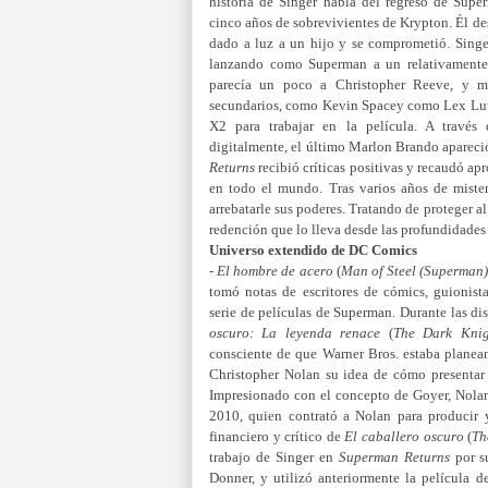
historia de Singer habla del regreso de Supe
cinco años de sobrevivientes de Krypton. Él de
dado a luz a un hijo y se comprometió. Singe
lanzando como Superman a un relativamente
parecía un poco a Christopher Reeve, y má
secundarios, como Kevin Spacey como Lex Lutho
X2 para trabajar en la película. A través
digitalmente, el último Marlon Brando apareci
Returns
recibió críticas positivas y recaudó 
en todo el mundo. Tras varios años de mister
arrebatarle sus poderes. Tratando de proteger
redención que lo lleva desde las profundidades 
Universo extendido de DC Comics
-
El hombre de acero
(
Man of Steel
(Superman
tomó notas de escritores de cómics, guionista
serie de películas de Superman.​ Durante las di
oscuro: La leyenda renace
(
The Dark Knig
consciente de que Warner Bros. estaba planea
Christopher Nolan su idea de cómo presenta
Impresionado con el concepto de Goyer, Nolan 
2010, quien contrató a Nolan para producir y
financiero y crítico de
El caballero oscuro
(
Th
trabajo de Singer en
Superman Returns
por s
Donner, y utilizó anteriormente la película