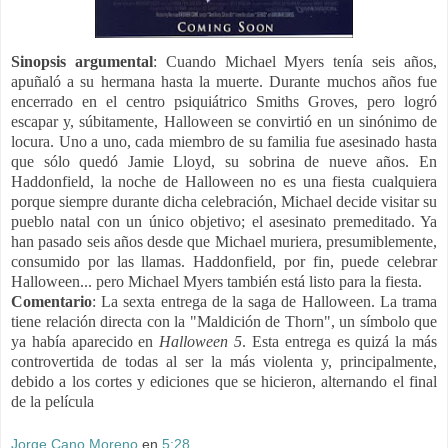
Sinopsis
argumental
: Cuando Michael Myers tenía seis años,
apuñaló a su hermana hasta la muerte. Durante muchos años fue
encerrado en el centro psiquiátrico Smiths Groves, pero logró
escapar y, súbitamente, Halloween se convirtió en un sinónimo de
locura. Uno a uno, cada miembro de su familia fue asesinado hasta
que sólo quedó Jamie Lloyd, su sobrina de nueve años. En
Haddonfield, la noche de Halloween no es una fiesta cualquiera
porque siempre durante dicha celebración, Michael decide visitar su
pueblo natal con un único objetivo; el asesinato premeditado. Ya
han pasado seis años desde que Michael muriera, presumiblemente,
consumido por las llamas. Haddonfield, por fin, puede celebrar
Halloween... pero Michael Myers también está listo para la fiesta.
Comentario
: La sexta entrega de la saga de Halloween. La trama
tiene relación directa con la "Maldición de Thorn", un símbolo que
ya había aparecido en
Halloween 5
. Esta entrega es quizá la más
controvertida de todas al ser la más violenta y, principalmente,
debido a los cortes y ediciones que se hicieron, alternando el final
de la película
Jorge Cano Moreno
en
5:28