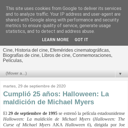
This site uses cookies from Google to deliver its services
El cultural
and to analyze traffic. Your IP address and user-agent are
shared with Google along with performance and security
cinematográfico de Jorge
metrics to ensure quality of service, generate usage
statistics, and to detect and address abuse.
Cano
LEARN MORE
GOT IT
Cine, Historia del cine, Efemérides cinematográficas,
Biografías de cine, Libros de cine, Conmemoraciones,
Películas,
▼
martes, 29 de septiembre de 2020
Cumplió 25 años: Halloween: La
maldición de Michael Myers
El
29 de septiembre de 1995
se estrenó la película estadounidense
Halloween: La maldición de Michael Myers
(
Halloween: The
Curse of Michael Myers
AKA
Halloween 6
), dirigida por
Joe