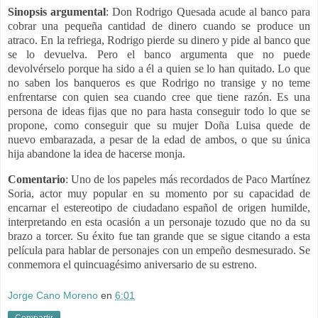
Sinopsis
argumental
: Don Rodrigo Quesada acude al banco para
cobrar una pequeña cantidad de dinero cuando se produce un
atraco. En la refriega, Rodrigo pierde su dinero y pide al banco que
se lo devuelva. Pero el banco argumenta que no puede
devolvérselo porque ha sido a él a quien se lo han quitado. Lo que
no saben los banqueros es que Rodrigo no transige y no teme
enfrentarse con quien sea cuando cree que tiene razón. Es una
persona de ideas fijas que no para hasta conseguir todo lo que se
propone, como conseguir que su mujer Doña Luisa quede de
nuevo embarazada, a pesar de la edad de ambos, o que su única
hija abandone la idea de hacerse monja.
Comentario
: Uno de los papeles más recordados de Paco Martínez
Soria, actor muy popular en su momento por su capacidad de
encarnar el estereotipo de ciudadano español de origen humilde,
interpretando en esta ocasión a un personaje tozudo que no da su
brazo a torcer.
Su éxito fue tan grande que se sigue citando a esta
película para hablar de personajes con un empeño desmesurado. Se
conmemora el quincuagésimo aniversario de su estreno.
Jorge Cano Moreno
en
6:01
Compartir