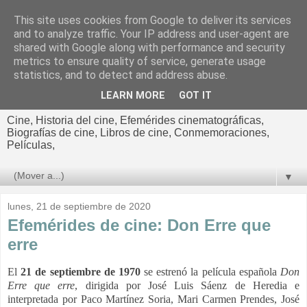
This site uses cookies from Google to deliver its services
El cultural
and to analyze traffic. Your IP address and user-agent are
shared with Google along with performance and security
cinematográfico de Jorge
metrics to ensure quality of service, generate usage
statistics, and to detect and address abuse.
Cano
LEARN MORE
GOT IT
Cine, Historia del cine, Efemérides cinematográficas,
Biografías de cine, Libros de cine, Conmemoraciones,
Películas,
▼
lunes, 21 de septiembre de 2020
Efemérides de cine: Don Erre que
erre
El
21 de septiembre de 1970
se estrenó la película española
Don
Erre que erre
, dirigida por José Luis Sáenz de Heredia e
interpretada por Paco Martínez Soria, Mari Carmen Prendes, José