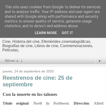
This site uses cookies from Google to deliver its services
El cultural
and to analyze traffic. Your IP address and user-agent are
shared with Google along with performance and security
cinematográfico de Jorge
metrics to ensure quality of service, generate usage
statistics, and to detect and address abuse.
Cano
LEARN MORE
GOT IT
Cine, Historia del cine, Efemérides cinematográficas,
Biografías de cine, Libros de cine, Conmemoraciones,
Películas,
▼
jueves, 24 de septiembre de 2020
Reestrenos de cine: 25 de
septiembre
Con la muerte en los talones
Título
original
:
North by Northwest
.
Dirección
:
Alfred