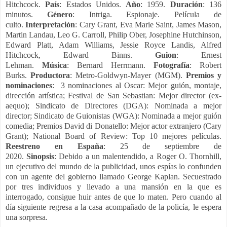
Hitchcock.
País
:
Estados Unidos.
Año
:
1959.
Duración
:
136
minutos.
Género
:
Intriga. Espionaje. Película de
culto.
Interpretación
:
Cary Grant, Eva Marie Saint, James Mason,
Martin Landau, Leo G. Carroll, Philip Ober, Josephine Hutchinson,
Edward Platt, Adam Williams, Jessie Royce Landis, Alfred
Hitchcock, Edward Binns.
Guion
:
Ernest
Lehman.
Música
:
Bernard Herrmann.
Fotografía
:
Robert
Burks.
Productora
:
Metro-Goldwyn-Mayer (MGM).
Premios y
nominaciones
:
3 nominaciones al Oscar: Mejor guión, montaje,
dirección artística;
Festival de San Sebastian: Mejor director (ex-
aequo);
Sindicato de Directores (DGA): Nominada a mejor
director;
Sindicato de Guionistas (WGA): Nominada a mejor guión
comedia;
Premios David di Donatello: Mejor actor extranjero (Cary
Grant);
National Board of Review: Top 10 mejores películas.
Reestreno en España
: 25 de septiembre de
2020.
Sinopsis
:
Debido a un malentendido, a Roger O. Thornhill,
un ejecutivo del mundo de la publicidad, unos espías lo confunden
con un agente del gobierno llamado George Kaplan. Secuestrado
por tres individuos y llevado a una mansión en la que es
interrogado, consigue huir antes de que lo maten. Pero cuando al
día siguiente regresa a la casa acompañado de la policía, le espera
una sorpresa.