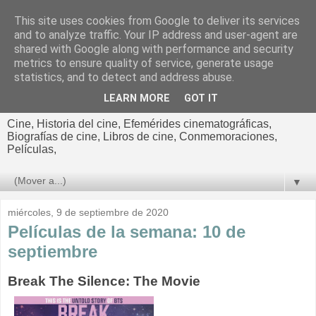
This site uses cookies from Google to deliver its services
El cultural
and to analyze traffic. Your IP address and user-agent are
shared with Google along with performance and security
cinematográfico de Jorge
metrics to ensure quality of service, generate usage
statistics, and to detect and address abuse.
Cano
LEARN MORE
GOT IT
Cine, Historia del cine, Efemérides cinematográficas,
Biografías de cine, Libros de cine, Conmemoraciones,
Películas,
▼
miércoles, 9 de septiembre de 2020
Películas de la semana: 10 de
septiembre
Break The Silence: The Movie