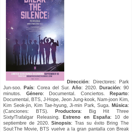
Dirección
: Directores: Park
Jun-soo.
País
: Corea del Sur.
Año
: 2020.
Duración
: 90
minutos.
Género
: Documental. Conciertos.
Reparto
:
Documental, BTS, J-Hope, Jeon Jung-kook, Nam-joon Kim,
Kim Seok-jin, Kim Tae-hyung, Ji-min Park, Suga.
Música
:
(Canciones: BTS).
Productora
: Big Hit Three
Sixty/Trafalgar Releasing.
Estreno en España
: 10 de
septiembre de 2020.
Sinopsis
: Tras su éxito Bring The
Soul:The Movie, BTS vuelve a la gran pantalla con Break