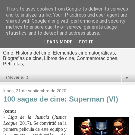
This site uses cookies from Google to deliver its services
El cultural
and to analyze traffic. Your IP address and user-agent are
shared with Google along with performance and security
cinematográfico de Jorge
metrics to ensure quality of service, generate usage
statistics, and to detect and address abuse.
Cano
LEARN MORE
GOT IT
Cine, Historia del cine, Efemérides cinematográficas,
Biografías de cine, Libros de cine, Conmemoraciones,
Películas,
▼
lunes, 21 de septiembre de 2020
100 sagas de cine: Superman (VI)
(cont.)
-
Liga de la Justicia
(
Justice
League
, 2017). Se convirtió en la
primera película de este equipo y