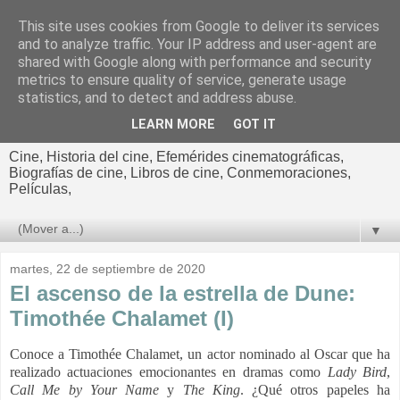
This site uses cookies from Google to deliver its services
El cultural
and to analyze traffic. Your IP address and user-agent are
shared with Google along with performance and security
cinematográfico de Jorge
metrics to ensure quality of service, generate usage
statistics, and to detect and address abuse.
Cano
LEARN MORE
GOT IT
Cine, Historia del cine, Efemérides cinematográficas,
Biografías de cine, Libros de cine, Conmemoraciones,
Películas,
▼
martes, 22 de septiembre de 2020
El ascenso de la estrella de Dune:
Timothée Chalamet (I)
Conoce a Timothée Chalamet, un actor nominado al Oscar que ha
realizado actuaciones emocionantes en dramas como
Lady Bird
,
Call Me by Your Name
y
The
King
. ¿Qué otros papeles ha