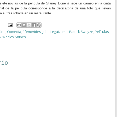
siete novias de la película de Staney Donen) hace un cameo en la cinta
ginal de la película corresponde a la dedicatoria de una foto que llevan
je, tras robarla en un restaurante.
Cine
,
Comedia
,
Efemérides
,
John Leguizamo
,
Patrick Swayze
,
Películas
,
o
,
Wesley Snipes
rio