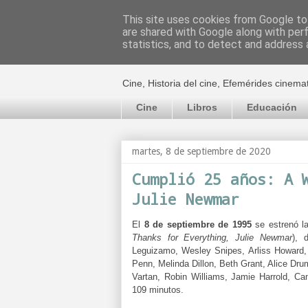
This site uses cookies from Google to 
are shared with Google along with per
El cultural c
statistics, and to detect and address 
Cine, Historia del cine, Efemérides cinema
Cine
Libros
Educación
martes, 8 de septiembre de 2020
Cumplió 25 años: A 
Julie Newmar
El
8 de septiembre de 1995
se estrenó la
Thanks for Everything, Julie Newmar
), 
Leguizamo, Wesley Snipes, Arliss Howard
Penn, Melinda Dillon, Beth Grant, Alice Dr
Vartan, Robin Williams, Jamie Harrold, C
109 minutos.