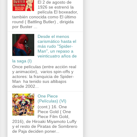
El 2 de agosto de
1926 se estrenó la
película El boxeador,
también conocida como El último
round ( Battling Butler) , dirigida
por Buster ...
Desde el menos
carismático hasta el
más rudo "Spider-
Man", un repaso a
veinticuatro años de
la saga (I)
Once películas (entre acción real
y animación), varios spin-offs y
actores: la franquicia de Spider-
Man ha tenido sus altibajos
desde 2002...
One Piece
(Películas) (VI)
(cont.) 16. One
Piece Gold ( One
Piece Film Gold,
2016), de Hiroaki Miyamoto Luffy
y el resto de Piratas de Sombrero
de Paja deciden poner...