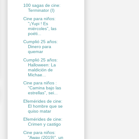
100 sagas de cine:
Terminator (I)
Cine para niños:
"¡Yupi ! Es
miércoles”, las
poéti...
Cumplió 25 años:
Dinero para
quemar
Cumplió 25 años:
Halloween: La
maldición de
Michae...
Cine para niños :
“Camina bajo las
estrellas”, sei...
Efemérides de cine:
El hombre que se
quiso matar
Efemérides de cine:
Crimen y castigo
Cine para niños:
"Away (2019)", un