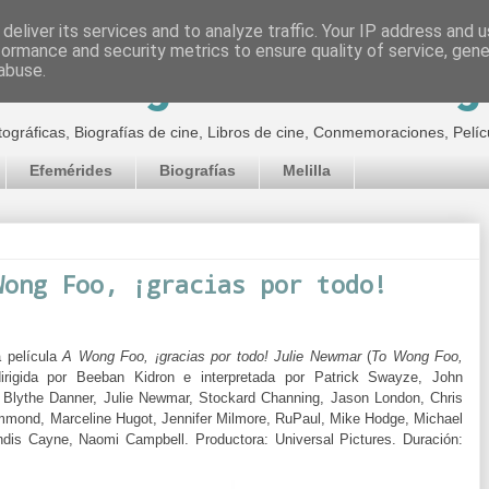
deliver its services and to analyze traffic. Your IP address and 
formance and security metrics to ensure quality of service, gen
inematográfico de Jor
abuse.
tográficas, Biografías de cine, Libros de cine, Conmemoraciones, Pelíc
Efemérides
Biografías
Melilla
Wong Foo, ¡gracias por todo!
 película
A Wong Foo, ¡gracias por todo! Julie Newmar
(
To Wong Foo,
dirigida por Beeban Kidron e interpretada por Patrick Swayze, John
,
Blythe Danner, Julie Newmar, Stockard Channing, Jason London, Chris
ummond, Marceline Hugot, Jennifer Milmore, RuPaul, Mike Hodge, Michael
andis Cayne, Naomi Campbell.
Productora:
Universal Pictures. Duración: