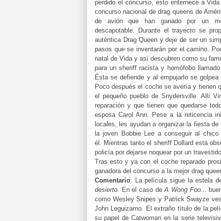
perdido el concurso, esto enternece a Vida
concurso nacional de drag queens de Améric
de avión que han ganado por un medi
descapotable.
Durante el trayecto se pro
auténtica Drag Queen y deje de ser un simpl
pasos que se inventarán por el camino. Po
natal de Vida y así descubren como su fami
para un sheriff racista y homófobo llamado
Ésta se defiende y al empujarlo se golpea
Poco después el coche se avería y tienen qu
el pequeño pueblo de Snydersville. Allí V
reparación y que tienen que quedarse todo
esposa Carol Ann. Pese a la reticencia in
locales, les ayudan a organizar la fiesta d
la joven Bobbie Lee a conseguir al chic
él.
Mientras tanto el sheriff Dollard está ob
policía por dejarse noquear por un travestid
Tras esto y ya con el coche reparado pros
ganadora del concurso a la mejor drag que
Comentario
:
La película sigue la estela d
desierto
. En el caso de
A Wong Foo...
buen
como Wesley Snipes y Patrick Swayze vesti
John Leguizamo.
El extraño título de la p
su papel de Catwoman en la serie televisi