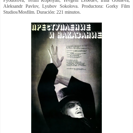
Fyodorova, Yefim Kopelyan, Yevgeni Lebedev, Irina Gosheva,
Aleksandr Pavlov, Lyubov Sokolova. Productora: Gorky Film
Studios/Mosfilm. Duración: 221 minutos.