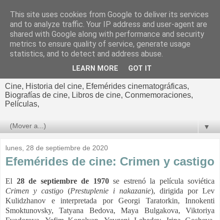
This site uses cookies from Google to deliver its services
El cultural
and to analyze traffic. Your IP address and user-agent are
shared with Google along with performance and security
cinematográfico de Jorge
metrics to ensure quality of service, generate usage
statistics, and to detect and address abuse.
Cano
LEARN MORE
GOT IT
Cine, Historia del cine, Efemérides cinematográficas,
Biografías de cine, Libros de cine, Conmemoraciones,
Películas,
▼
lunes, 28 de septiembre de 2020
Efemérides de cine: Crimen y castigo
El
28 de septiembre de 1970
se estrenó la película soviética
Crimen y castigo
(
Prestuplenie i nakazanie
), dirigida por Lev
Kulidzhanov e interpretada por Georgi Taratorkin, Innokenti
Smoktunovsky, Tatyana Bedova, Maya Bulgakova, Viktoriya