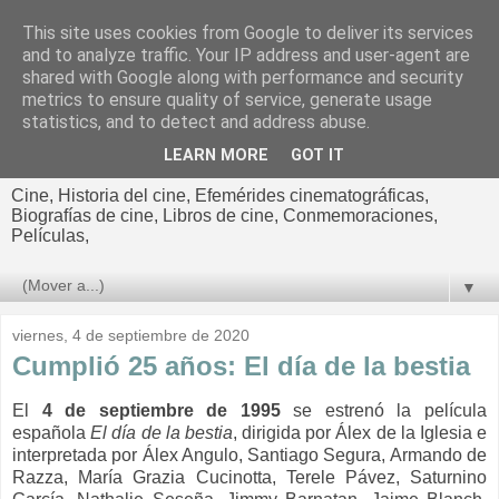
This site uses cookies from Google to deliver its services
El cultural
and to analyze traffic. Your IP address and user-agent are
shared with Google along with performance and security
cinematográfico de Jorge
metrics to ensure quality of service, generate usage
statistics, and to detect and address abuse.
Cano
LEARN MORE
GOT IT
Cine, Historia del cine, Efemérides cinematográficas,
Biografías de cine, Libros de cine, Conmemoraciones,
Películas,
▼
viernes, 4 de septiembre de 2020
Cumplió 25 años: El día de la bestia
El
4 de septiembre de 1995
se estrenó la película
española
El día de la bestia
, dirigida por Álex de la Iglesia e
interpretada por
Álex Angulo, Santiago Segura, Armando de
Razza, María Grazia Cucinotta, Terele Pávez, Saturnino