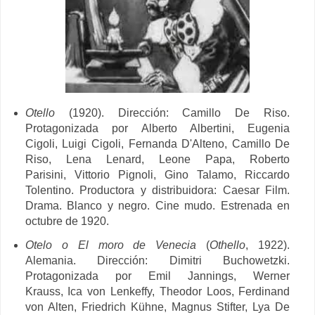
Otello
(1920). Dirección: Camillo De Riso.
Protagonizada por
Alberto Albertini,
Eugenia
Cigoli,
Luigi Cigoli
,
Fernanda D'Alteno,
Camillo De
Riso,
Lena Lenard,
Leone Papa,
Roberto
Parisini,
Vittorio Pignoli,
Gino Talamo,
Riccardo
Tolentino. Productora y distribuidora:
Caesar Film.
Drama. Blanco y negro. Cine mudo. Estrenada en
octubre de 1920.
Otelo o El moro de Venecia
(
Othello
, 1922).
Alemania. Dirección:
Dimitri Buchowetzki.
Protagonizada por
Emil Jannings,
Werner
Krauss,
Ica von Lenkeffy,
Theodor Loos,
Ferdinand
von Alten,
Friedrich Kühne,
Magnus Stifter,
Lya De