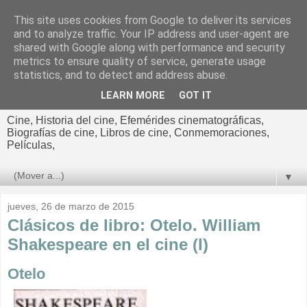
This site uses cookies from Google to deliver its services
El cultural
and to analyze traffic. Your IP address and user-agent are
shared with Google along with performance and security
cinematográfico de Jorge
metrics to ensure quality of service, generate usage
statistics, and to detect and address abuse.
Cano
LEARN MORE
GOT IT
Cine, Historia del cine, Efemérides cinematográficas,
Biografías de cine, Libros de cine, Conmemoraciones,
Películas,
▼
jueves, 26 de marzo de 2015
Clásicos de libro: Otelo. William
Shakespeare en el cine (I)
Otelo