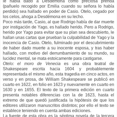
le había dado a Desdémona como preciosa prenda
(pañuelo recogido por Emilia cuando su señora lo había
perdido) sea hallado en poder de Casio. Otelo, cegado por
los celos, ahoga a Desdémona en su lecho.
Poco más tarde, Casio, al que Rodrigo había de dar muerte
por instigación de Yago, es hallado herido. Pero a Rodrigo,
herido por Yago para evitar que su plan sea descubierto, le
hallan unas cartas que prueban la culpabilidad de Yago y la
inocencia de Casio. Otelo, fulminado por el descubrimiento
de haber dado muerte a su inocente esposa, y tras haber
hallado, con motivo del derrumbamiento de su mundo, su
lucidez mental, se mata estoicamente para castigarse.
Otelo: el moro de Venecia
es una obra teatral de
Shakespeare escrita hacia 1604 y probablemente
representada el mismo año, esta tragedia en cinco actos, en
verso y en prosa, de William Shakespeare se publicó en
cuarto en 1622, en folio en 1623 y nuevamente en cuarto en
1630 y en 1655. El texto de la primera edición en cuarto
presenta notables diferencias con la de 1623, hasta el
extremo de que quedó justificada la hipótesis de que los
editores utilizaron manuscritos distintos; por ello el texto se
establece teniendo en cuenta ambas ediciones.
La fuente de esta obra es la séptima novela de la tercera