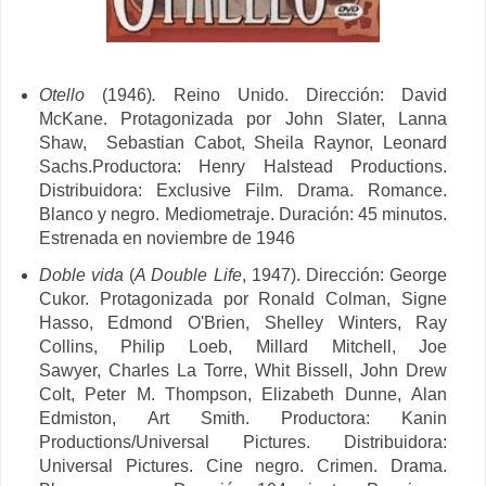
Otello
(1946)
.
Reino Unido. Dirección: David
McKane. Protagonizada por
John Slater, Lanna
Shaw,
Sebastian Cabot, Sheila Raynor, Leonard
Sachs.Productora: Henry Halstead Productions.
Distribuidora: Exclusive Film. Drama. Romance.
Blanco y negro. Mediometraje. Duración: 45 minutos.
Estrenada en noviembre de 1946
Doble vida
(
A Double Life
, 1947). Dirección: George
Cukor. Protagonizada por
Ronald Colman,
Signe
Hasso,
Edmond O'Brien,
Shelley Winters,
Ray
Collins,
Philip Loeb
,
Millard Mitchell,
Joe
Sawyer,
Charles La Torre,
Whit Bissell,
John Drew
Colt,
Peter M. Thompson,
Elizabeth Dunne,
Alan
Edmiston,
Art Smith. Productora:
Kanin
Productions/
Universal Pictures. Distribuidora:
Universal Pictures. Cine negro. Crimen. Drama.