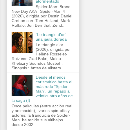
atormentado
Spider-Man: Brand
New Day AKA Spider-Man 4
(2026), dirigida por Destin Daniel
Cretton con Tom Holland, Mark
Ruffalo, Jon Bernthal, Zend...
"Le triangle d'or":
una jaula dorada
Le triangle d'or
(2026), dirigida por
Hélène Rosselet-
Ruiz con Ziad Bakri, Malou
Khebizi y Soundos Mosbah.
Sinopsis : Antes de alistars...
Desde el menos
carismático hasta el
más rudo "Spider-
Man", un repaso a
veinticuatro años de
la saga (I)
Once películas (entre acción real
y animación), varios spin-offs y
actores: la franquicia de Spider-
Man ha tenido sus altibajos
desde 2002...