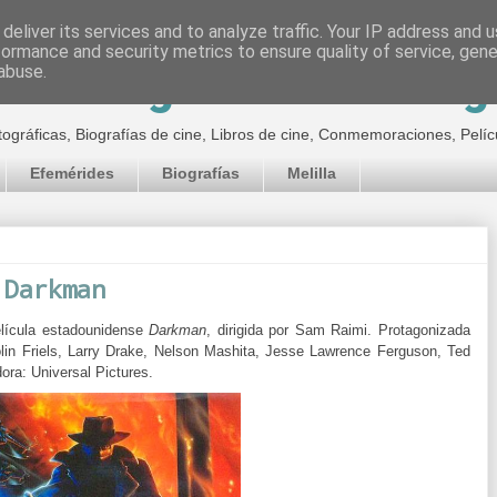
deliver its services and to analyze traffic. Your IP address and 
formance and security metrics to ensure quality of service, gen
inematográfico de Jor
abuse.
tográficas, Biografías de cine, Libros de cine, Conmemoraciones, Pelíc
Efemérides
Biografías
Melilla
 Darkman
elícula estadounidense
Darkman
, dirigida por
Sam Raimi. Protagonizada
n Friels, Larry Drake, Nelson Mashita, Jesse Lawrence Ferguson, Ted
dora:
Universal Pictures.