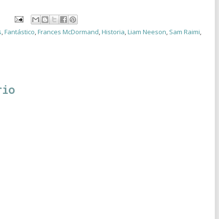
s
,
Fantástico
,
Frances McDormand
,
Historia
,
Liam Neeson
,
Sam Raimi
,
rio