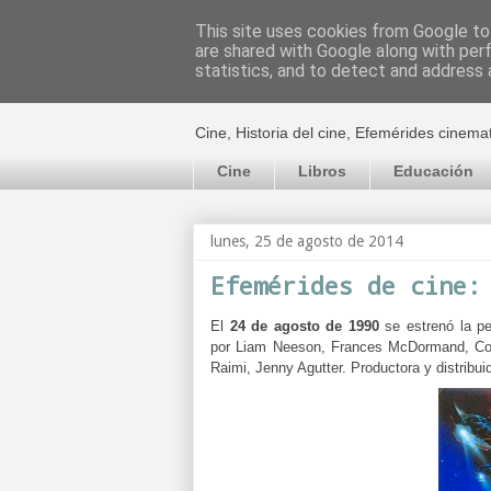
This site uses cookies from Google to 
are shared with Google along with per
El cultural c
statistics, and to detect and address 
Cine, Historia del cine, Efemérides cinema
Cine
Libros
Educación
lunes, 25 de agosto de 2014
Efemérides de cine:
El
24 de agosto de 1990
se estrenó la p
por
Liam Neeson, Frances McDormand, Coli
Raimi, Jenny Agutter.
Productora y distribui