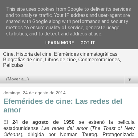
This site uses cookies from Google to deliver its services
El cultural
and to analyze traffic. Your IP address and user-agent are
shared with Google along with performance and security
cinematográfico de Jorge
metrics to ensure quality of service, generate usage
statistics, and to detect and address abuse.
Cano
LEARN MORE
GOT IT
Cine, Historia del cine, Efemérides cinematográficas,
Biografías de cine, Libros de cine, Conmemoraciones,
Películas,
▼
domingo, 24 de agosto de 2014
Efemérides de cine: Las redes del
amor
El
24 de agosto de 1950
se estrenó la película
estadounidense
Las redes del amor
(
The Toast of New
Orleans
), dirigida por
Norman Taurog. Protagonizada