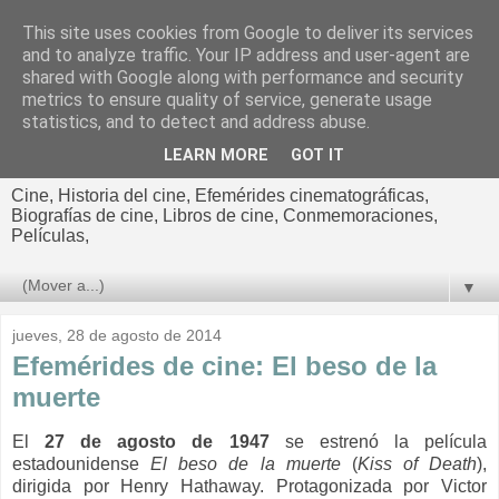
This site uses cookies from Google to deliver its services
El cultural
and to analyze traffic. Your IP address and user-agent are
shared with Google along with performance and security
cinematográfico de Jorge
metrics to ensure quality of service, generate usage
statistics, and to detect and address abuse.
Cano
LEARN MORE
GOT IT
Cine, Historia del cine, Efemérides cinematográficas,
Biografías de cine, Libros de cine, Conmemoraciones,
Películas,
▼
jueves, 28 de agosto de 2014
Efemérides de cine: El beso de la
muerte
El
27 de agosto de 1947
se estrenó la película
estadounidense
El beso de la muerte
(
Kiss of Death
),
dirigida por Henry Hathaway. Protagonizada por Victor