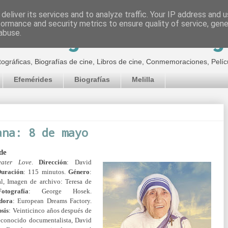
deliver its services and to analyze traffic. Your IP address and 
formance and security metrics to ensure quality of service, gen
inematográfico de Jor
abuse.
tográficas, Biografías de cine, Libros de cine, Conmemoraciones, Pelíc
Efemérides
Biografías
Melilla
ana: 8 de mayo
de
ater Love
.
Dirección
: David
uración
: 115 minutos.
Género
:
l, Imagen de archivo: Teresa de
Fotografía
: George Hosek.
idora
: European Dreams Factory.
sis
:
Veinticinco años después de
reconocido documentalista, David