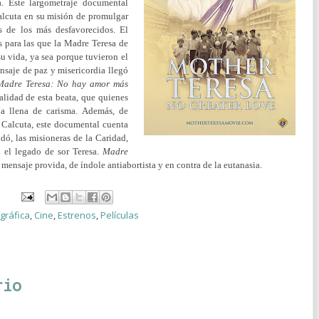
la. Este largometraje documental
alcuta en su misión de promulgar
s de los más desfavorecidos. El
 para las que la Madre Teresa de
u vida, ya sea porque tuvieron el
nsaje de paz y misericordia llegó
Madre Teresa: No hay amor más
alidad de esta beata, que quienes
a llena de carisma. Además, de
e Calcuta, este documental cuenta
dó, las misioneras de la Caridad,
n el legado de sor Teresa.
Madre
 mensaje provida, de índole antiabortista y en contra de la eutanasia.
gráfica
,
Cine
,
Estrenos
,
Películas
rio