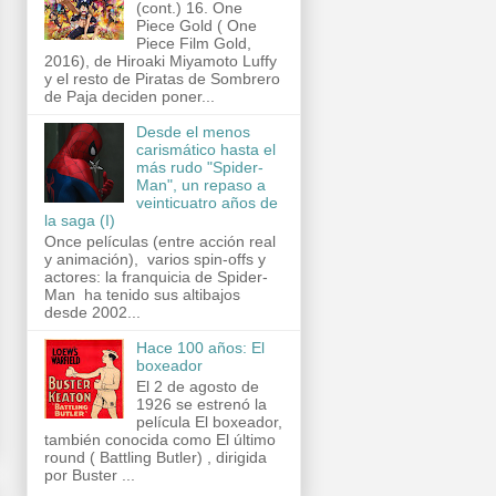
(cont.) 16. One
Piece Gold ( One
Piece Film Gold,
2016), de Hiroaki Miyamoto Luffy
y el resto de Piratas de Sombrero
de Paja deciden poner...
Desde el menos
carismático hasta el
más rudo "Spider-
Man", un repaso a
veinticuatro años de
la saga (I)
Once películas (entre acción real
y animación), varios spin-offs y
actores: la franquicia de Spider-
Man ha tenido sus altibajos
desde 2002...
Hace 100 años: El
boxeador
El 2 de agosto de
1926 se estrenó la
película El boxeador,
también conocida como El último
round ( Battling Butler) , dirigida
por Buster ...