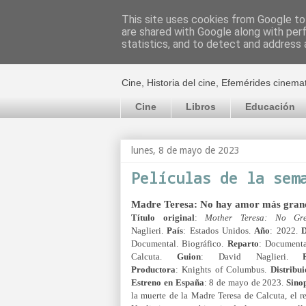
This site uses cookies from Google to 
are shared with Google along with per
El cultural c
statistics, and to detect and address 
Cine, Historia del cine, Efemérides cinema
Cine
Libros
Educación
lunes, 8 de mayo de 2023
Películas de la sem
Madre Teresa: No hay amor más gran
Título original
:
Mother Teresa: No Gre
Naglieri.
País
: Estados Unidos.
Año
: 2022.
D
Documental. Biográfico.
Reparto
: Documenta
Calcuta.
Guion
: David Naglieri.
Productora
: Knights of Columbus.
Distribu
Estreno en España
: 8 de mayo de 2023.
Sinop
la muerte de la Madre Teresa de Calcuta, el 