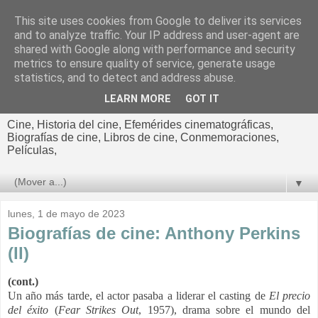
This site uses cookies from Google to deliver its services
El cultural
and to analyze traffic. Your IP address and user-agent are
shared with Google along with performance and security
cinematográfico de Jorge
metrics to ensure quality of service, generate usage
statistics, and to detect and address abuse.
Cano
LEARN MORE
GOT IT
Cine, Historia del cine, Efemérides cinematográficas,
Biografías de cine, Libros de cine, Conmemoraciones,
Películas,
▼
lunes, 1 de mayo de 2023
Biografías de cine: Anthony Perkins
(II)
(cont.)
Un año más tarde, el actor pasaba a liderar el casting de
El precio
del éxito
(
Fear Strikes Out
, 1957), drama sobre el mundo del