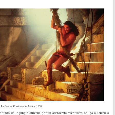
Joe Lara en
El retorno de Tarzán
(1996)
fundo de la jungla africana por un aristócrata aventurero obliga a Tarzán a