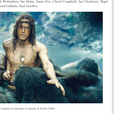
h Richardson, Ian Holm, James Fox, Cheryl Campbell, Ian Charleson, Nigel
ard Griffiths, Paul Geoffrey.
r Lambert en
Greystoke: La leyenda de Tarzán
(1984)