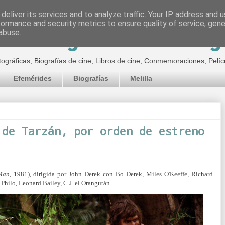
deliver its services and to analyze traffic. Your IP address and 
formance and security metrics to ensure quality of service, gen
inematográfico de Jor
abuse.
tográficas, Biografías de cine, Libros de cine, Conmemoraciones, Pelíc
Efemérides
Biografías
Melilla
 de Tarzán, por orden de estreno
Man
, 1981), dirigida por John Derek con Bo Derek, Miles O'Keeffe, Richard
Philo, Leonard Bailey, C.J. el Orangután.