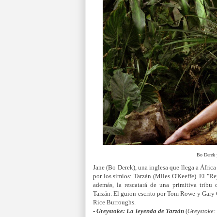
Bo Derek 
Jane (Bo Derek), una inglesa que llega a África
por los simios: Tarzán (Miles O'Keeffe). El "R
además, la rescatará de una primitiva tribu 
Tarzán. El guion escrito por Tom Rowe y Gary 
Rice Burroughs.
-
Greystoke: La leyenda de Tarzán
(
Greystoke: