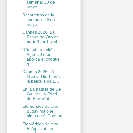
semana: 29 de
mayo
Reestrenos de la
semana: 29 de
mayo
Cannes 2026: La
Palma de Oro es
para “Fjord” y el ...
“L'objet du délit”:
Agnès Jaoui
aborda el choque
g...
Cannes 2026: “A
Man of His Time",
la película de E...
En "La batalla de De
Gaulle: La Edad
de Hierro" de...
Efemérides de cine:
Bugsy Malone,
nieto de Al Capone
Efemérides de cine:
El águila de la