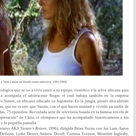
r y Wolf Larson en
Tarzán
(serie televisiva, 1991-1994
)
ológica que se va a vivir junto a su equipo científico a la selva africana para
 Le acompaña el adolescente Roger, el cual trabaja también en la empresa
o Simon, un africano educado en Inglaterra. En la jungla, pronto descubrirán
as, que no es otro que Tarzán, con el que hacen amistad y vivirán un sinfín de
as. 75 episodios. Recordada serie de televisión basada en la famosa novela de
rpretación" de Chita, el chimpancé que ha acompañado históricamente a los
 y la pequeña pantalla.
ntures
AKA
Tarzan's Return
, 1996), dirigida Brian Yuzna con Joe Lara, Aaron
r Dellums, Lydie Denier, Andrew Divoff, Corinna Everson, Meredith Inglesby,