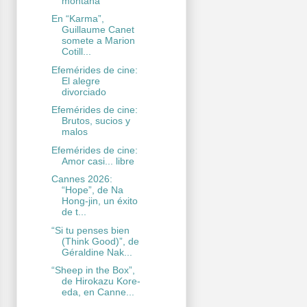
montaña
En “Karma”,
Guillaume Canet
somete a Marion
Cotill...
Efemérides de cine:
El alegre
divorciado
Efemérides de cine:
Brutos, sucios y
malos
Efemérides de cine:
Amor casi... libre
Cannes 2026:
“Hope”, de Na
Hong-jin, un éxito
de t...
“Si tu penses bien
(Think Good)”, de
Géraldine Nak...
“Sheep in the Box”,
de Hirokazu Kore-
eda, en Canne...