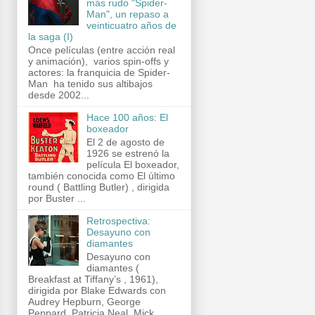
más rudo "Spider-
Man", un repaso a
veinticuatro años de
la saga (I)
Once películas (entre acción real
y animación), varios spin-offs y
actores: la franquicia de Spider-
Man ha tenido sus altibajos
desde 2002...
Hace 100 años: El
boxeador
El 2 de agosto de
1926 se estrenó la
película El boxeador,
también conocida como El último
round ( Battling Butler) , dirigida
por Buster ...
Retrospectiva:
Desayuno con
diamantes
Desayuno con
diamantes (
Breakfast at Tiffany’s , 1961),
dirigida por Blake Edwards con
Audrey Hepburn, George
Peppard, Patricia Neal, Mick...