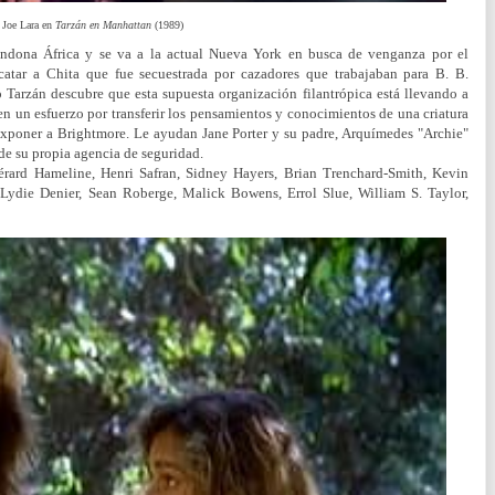
Joe Lara en
Tarzán en Manhattan
(1989)
bandona África y se va a la actual Nueva York en busca de venganza por el
catar a Chita que fue secuestrada por cazadores que trabajaban para B. B.
Tarzán descubre que esta supuesta organización filantrópica está llevando a
en un esfuerzo por transferir los pensamientos y conocimientos de una criatura
y exponer a Brightmore. Le ayudan Jane Porter y su padre, Arquímedes "Archie"
e de su propia agencia de seguridad.
Gérard Hameline, Henri Safran, Sidney Hayers, Brian Trenchard-Smith, Kevin
Lydie Denier, Sean Roberge, Malick Bowens, Errol Slue, William S. Taylor,