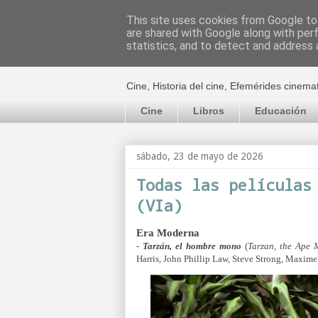
This site uses cookies from Google to 
are shared with Google along with per
El cultural c
statistics, and to detect and address 
Cine, Historia del cine, Efemérides cinema
Cine
Libros
Educación
sábado, 23 de mayo de 2026
Todas las películas
(VIa)
Era Moderna
-
Tarzán, el hombre mono
(
Tarzan, the Ape 
Harris, John Phillip Law, Steve Strong, Maxime 