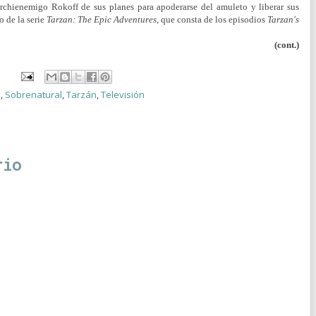
u archienemigo Rokoff de sus planes para apoderarse del amuleto y liberar sus
o de la serie
Tarzan: The Epic Adventures
, que consta de los episodios
Tarzan's
(cont.)
e
,
Sobrenatural
,
Tarzán
,
Televisión
rio