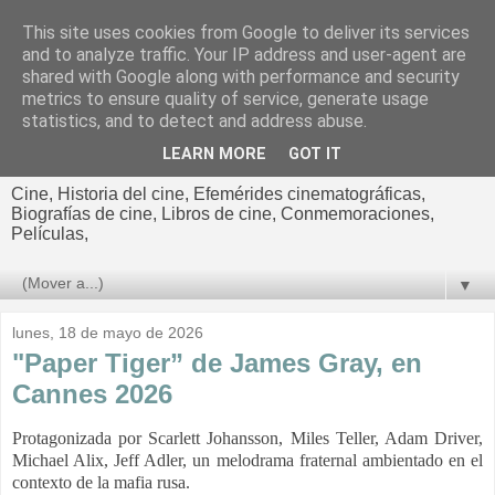
This site uses cookies from Google to deliver its services
El cultural
and to analyze traffic. Your IP address and user-agent are
shared with Google along with performance and security
cinematográfico de Jorge
metrics to ensure quality of service, generate usage
statistics, and to detect and address abuse.
Cano
LEARN MORE
GOT IT
Cine, Historia del cine, Efemérides cinematográficas,
Biografías de cine, Libros de cine, Conmemoraciones,
Películas,
▼
lunes, 18 de mayo de 2026
"Paper Tiger” de James Gray, en
Cannes 2026
Protagonizada por Scarlett Johansson, Miles Teller, Adam Driver,
Michael Alix, Jeff Adler, un melodrama fraternal ambientado en el
contexto de la mafia rusa.