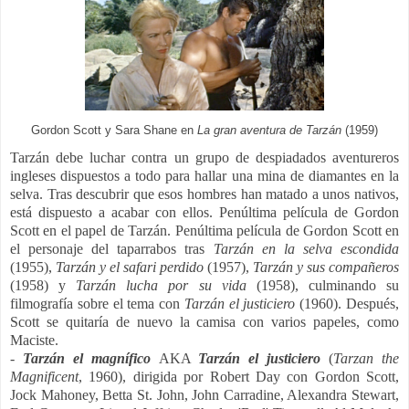
Gordon Scott y Sara Shane en
La gran aventura de Tarzán
(1959)
Tarzán debe luchar contra un grupo de despiadados aventureros
ingleses dispuestos a todo para hallar una mina de diamantes en la
selva. Tras descubrir que esos hombres han matado a unos nativos,
está dispuesto a acabar con ellos. Penúltima película de Gordon
Scott en el papel de Tarzán. Penúltima película de Gordon Scott en
el personaje del taparrabos tras
Tarzán en la selva escondida
(1955),
Tarzán y el safari perdido
(1957),
Tarzán y sus compañeros
(1958) y
Tarzán lucha por su vida
(1958), culminando su
filmografía sobre el tema con
Tarzán el justiciero
(1960). Después,
Scott se quitaría de nuevo la camisa con varios papeles, como
Maciste.
-
Tarzán el magnífico
AKA
Tarzán el justiciero
(
Tarzan the
Magnificent
, 1960), dirigida por
Robert Day con
Gordon Scott,
Jock Mahoney, Betta St. John, John Carradine, Alexandra Stewart,