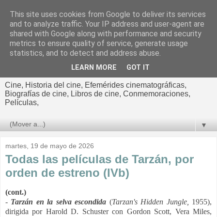
This site uses cookies from Google to deliver its services
El cultural
and to analyze traffic. Your IP address and user-agent are
shared with Google along with performance and security
cinematográfico de Jorge
metrics to ensure quality of service, generate usage
statistics, and to detect and address abuse.
Cano
LEARN MORE
GOT IT
Cine, Historia del cine, Efemérides cinematográficas,
Biografías de cine, Libros de cine, Conmemoraciones,
Películas,
▼
martes, 19 de mayo de 2026
Todas las películas de Tarzán, por
orden de estreno (IVb)
(cont.)
-
Tarzán en la selva escondida
(
Tarzan's Hidden Jungle,
1955),
dirigida por Harold D. Schuster con
Gordon Scott, Vera Miles,