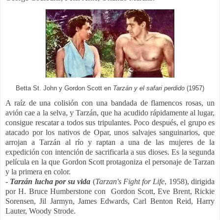
Betta St. John y Gordon Scott en
Tarzán y el safari perdido
(1957)
A raíz de una colisión con una bandada de flamencos rosas, un
avión cae a la selva, y Tarzán, que ha acudido rápidamente al lugar,
consigue rescatar a todos sus tripulantes. Poco después, el grupo es
atacado por los nativos de Opar, unos salvajes sanguinarios, que
arrojan a Tarzán al río y raptan a una de las mujeres de la
expedición con intención de sacrificarla a sus dioses. E
s la segunda
película en la que Gordon Scott protagoniza el personaje de Tarzan
y la p
rimera en color.
-
Tarzán lucha por su vida
(
Tarzan's Fight for Life
, 1958), dirigida
por H. Bruce Humberstone con
Gordon Scott, Eve Brent, Rickie
Sorensen, Jil Jarmyn, James Edwards, Carl Benton Reid, Harry
Lauter, Woody Strode.