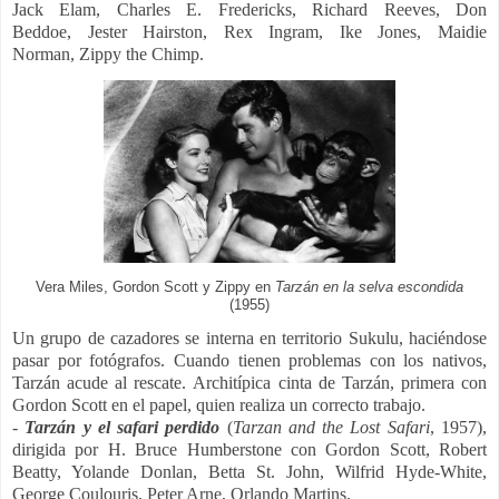
Jack Elam, Charles E. Fredericks, Richard Reeves, Don
Beddoe,
Jester Hairston,
Rex Ingram,
Ike Jones,
Maidie
Norman,
Zippy the Chimp.
Vera Miles, Gordon Scott y Zippy en
Tarzán en la selva escondida
(1955)
Un grupo de cazadores se interna en territorio Sukulu, haciéndose
pasar por fotógrafos. Cuando tienen problemas con los nativos,
Tarzán acude al rescate.
Architípica cinta de Tarzán, primera con
Gordon Scott en el papel, quien realiza un correcto trabajo.
-
Tarzán y el safari perdido
(
Tarzan and the Lost Safari
, 1957),
dirigida por
H. Bruce Humberstone con
Gordon Scott, Robert
Beatty, Yolande Donlan, Betta St. John, Wilfrid Hyde-White,
George Coulouris, Peter Arne, Orlando Martins.