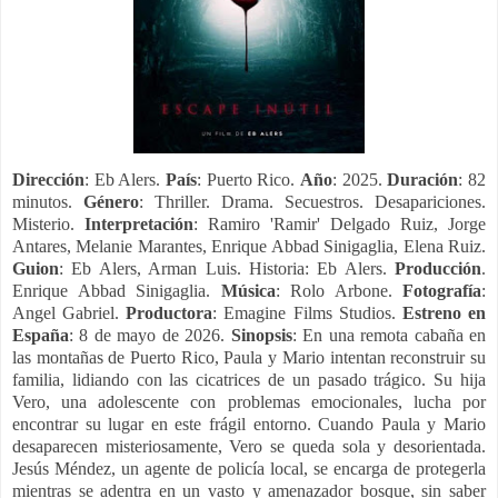
Dirección
: Eb Alers.
País
: Puerto Rico.
Año
: 2025.
Duración
: 82
minutos.
Género
: Thriller. Drama. Secuestros. Desapariciones.
Misterio.
Interpretación
: Ramiro 'Ramir' Delgado Ruiz, Jorge
Antares, Melanie Marantes, Enrique Abbad Sinigaglia, Elena Ruiz.
Guion
: Eb Alers, Arman Luis. Historia: Eb Alers.
Producción
.
Enrique Abbad Sinigaglia.
Música
: Rolo Arbone.
Fotografía
:
Angel Gabriel.
Productora
: Emagine Films Studios.
Estreno en
España
: 8 de mayo de 2026.
Sinopsis
: En una remota cabaña en
las montañas de Puerto Rico, Paula y Mario intentan reconstruir su
familia, lidiando con las cicatrices de un pasado trágico. Su hija
Vero, una adolescente con problemas emocionales, lucha por
encontrar su lugar en este frágil entorno. Cuando Paula y Mario
desaparecen misteriosamente, Vero se queda sola y desorientada.
Jesús Méndez, un agente de policía local, se encarga de protegerla
mientras se adentra en un vasto y amenazador bosque, sin saber