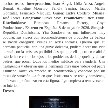
hechos reales.
Interpretación
: Juan Ángel, Lidia Ariza, Angela
Bernal, Angeline Monegro, Fahdly Samira, Jacobo, Martha
González, Francisco Vásquez.
Guion
: Eudys Cordero.
Música
:
José Torres.
Fotografía
: Oliver Mota.
Productora
: Effeta Films.
Distribuidora
: European Dreams Factory, Goya
Producciones.
Estreno en España
: 8 de mayo de 2026.
Sinopsis
:
República Dominicana. Yira Sandoval es una influencer muy
popular, sus vídeos con recomendaciones de productos de belleza
se hacen enseguida virales en redes sociales. Querría que su
hermana pequeña, con una grave dolencia, pudiera hacer una vida
normal con las mismas posibilidades que que ella, pero en realidad
esto le hace cerrar los ojos a los problemas de la pequeña y de sus
padres, que ponen todos los medios médicos para atenderla. Una
negligencia y observar que la hermanita mira unos vídeos del padre
Emiliano Tariff, en proceso de beatificación y conocido por sus
misas de sanación –la fe en que Jesús cura si se reza y conviene–,
le llevan a profundizar en esta figura, algo empieza a removerse en
su interior.
Deseo