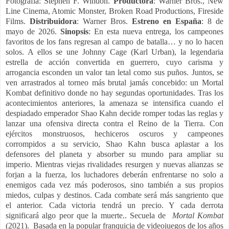
Fotografía: Stephen F. Windon.
Productora
: Warner Bros., New
Line Cinema, Atomic Monster, Broken Road Productions, Fireside
Films.
Distribuidora
: Warner Bros.
Estreno en España
: 8 de
mayo de 2026.
Sinopsis
: En esta nueva entrega, los campeones
favoritos de los fans regresan al campo de batalla… y no lo hacen
solos. A ellos se une Johnny Cage (Karl Urban), la legendaria
estrella de acción convertida en guerrero, cuyo carisma y
arrogancia esconden un valor tan letal como sus puños. Juntos, se
ven arrastrados al torneo más brutal jamás concebido: un Mortal
Kombat definitivo donde no hay segundas oportunidades.
Tras los
acontecimientos anteriores, la amenaza se intensifica cuando el
despiadado emperador Shao Kahn decide romper todas las reglas y
lanzar una ofensiva directa contra el Reino de la Tierra. Con
ejércitos monstruosos, hechiceros oscuros y campeones
corrompidos a su servicio, Shao Kahn busca aplastar a los
defensores del planeta y absorber su mundo para ampliar su
imperio.
Mientras viejas rivalidades resurgen y nuevas alianzas se
forjan a la fuerza, los luchadores deberán enfrentarse no solo a
enemigos cada vez más poderosos, sino también a sus propios
miedos, culpas y destinos. Cada combate será más sangriento que
el anterior. Cada victoria tendrá un precio. Y cada derrota
significará algo peor que la muerte.. Secuela de
Mortal Kombat
(2021).
Basada en la popular franquicia de videojuegos de los años