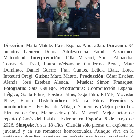
Dirección
: Marta Matute.
País
: España.
Año
: 2026.
Duración
: 94
minutos.
Género
: Drama, Adolescencia. Familia. Alzheimer.
Maternidad.
Interpretación
: Júlia Mascort, Sonia Almarcha,
Tomás del Estal, Laura Weissmahr, Guillermo Benet, Marc
Domingo, Daniel Guerro, Fran Cantos, Leticia Etala, Lorea
Intxausti Oregi.
Guion
: Marta Matute.
Producción
: César Esteban
Alenda, José Esteban Alenda.
Música
: Simon Fransquet.
Fotografía
: Sara Gallego.
Productora
: Coproducción España-
Bélgica; Solita Films, Elastica Films, Saga Film, RTVE, Movistar
Plus+, Filmin.
Distribuidora
: Elástica Films.
Premios y
nominaciones
: Festival de Málaga: 3 premios (Mejor película -
Biznaga de Oro, Mejor actriz (Júlia Mascort), Mejor actor de
reparto (Tomás del Estal).
Estreno en España
: 8 de mayo de
2026.
Sinopsis
: A sus 18 años, Claudia sólo piensa en explotar su
juventud y en sus romances homosexuales. Aunque vive en la