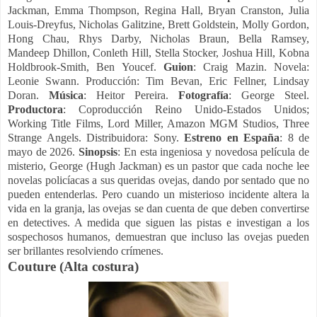
Jackman, Emma Thompson, Regina Hall, Bryan Cranston, Julia
Louis-Dreyfus, Nicholas Galitzine, Brett Goldstein, Molly Gordon,
Hong Chau, Rhys Darby, Nicholas Braun, Bella Ramsey,
Mandeep Dhillon, Conleth Hill, Stella Stocker, Joshua Hill, Kobna
Holdbrook-Smith, Ben Youcef.
Guion
: Craig Mazin. Novela:
Leonie Swann. Producción: Tim Bevan, Eric Fellner, Lindsay
Doran.
Música
: Heitor Pereira.
Fotografía
: George Steel.
Productora
: Coproducción Reino Unido-Estados Unidos;
Working Title Films, Lord Miller, Amazon MGM Studios, Three
Strange Angels. Distribuidora: Sony.
Estreno en España
: 8 de
mayo de 2026.
Sinopsis
: En esta ingeniosa y novedosa película de
misterio, George (Hugh Jackman) es un pastor que cada noche lee
novelas policíacas a sus queridas ovejas, dando por sentado que no
pueden entenderlas. Pero cuando un misterioso incidente altera la
vida en la granja, las ovejas se dan cuenta de que deben convertirse
en detectives. A medida que siguen las pistas e investigan a los
sospechosos humanos, demuestran que incluso las ovejas pueden
ser brillantes resolviendo crímenes.
Couture (Alta costura)