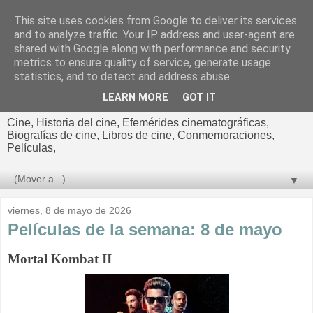
This site uses cookies from Google to deliver its services
El cultural
and to analyze traffic. Your IP address and user-agent are
shared with Google along with performance and security
cinematográfico de Jorge
metrics to ensure quality of service, generate usage
statistics, and to detect and address abuse.
Cano
LEARN MORE
GOT IT
Cine, Historia del cine, Efemérides cinematográficas,
Biografías de cine, Libros de cine, Conmemoraciones,
Películas,
▼
viernes, 8 de mayo de 2026
Películas de la semana: 8 de mayo
Mortal Kombat II