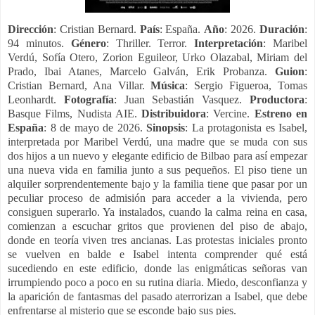
Dirección
: Cristian Bernard.
País
: España.
Año
: 2026.
Duración
:
94 minutos.
Género
: Thriller. Terror.
Interpretación
: Maribel
Verdú, Sofía Otero, Zorion Eguileor, Urko Olazabal, Miriam del
Prado, Ibai Atanes, Marcelo Galván, Erik Probanza.
Guion
:
Cristian Bernard, Ana Villar.
Música
: Sergio Figueroa, Tomas
Leonhardt.
Fotografía
: Juan Sebastián Vasquez.
Productora
:
Basque Films, Nudista AIE.
Distribuidora
: Vercine.
Estreno en
España
: 8 de mayo de 2026.
Sinopsis
: La protagonista es Isabel,
interpretada por Maribel Verdú, una madre que se muda con sus
dos hijos a un nuevo y elegante edificio de Bilbao para así empezar
una nueva vida en familia junto a sus pequeños. El piso tiene un
alquiler sorprendentemente bajo y la familia tiene que pasar por un
peculiar proceso de admisión para acceder a la vivienda, pero
consiguen superarlo. Ya instalados, cuando la calma reina en casa,
comienzan a escuchar gritos que provienen del piso de abajo,
donde en teoría viven tres ancianas. Las protestas iniciales pronto
se vuelven en balde e Isabel intenta comprender qué está
sucediendo en este edificio, donde las enigmáticas señoras van
irrumpiendo poco a poco en su rutina diaria. Miedo, desconfianza y
la aparición de fantasmas del pasado aterrorizan a Isabel, que debe
enfrentarse al misterio que se esconde bajo sus pies.