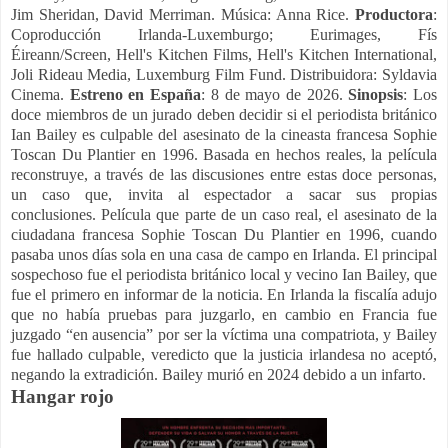
Jim Sheridan, David Merriman. Música: Anna Rice.
Productora
:
Coproducción Irlanda-Luxemburgo; Eurimages, Fís
Éireann/Screen, Hell's Kitchen Films, Hell's Kitchen International,
Joli Rideau Media, Luxemburg Film Fund. Distribuidora: Syldavia
Cinema.
Estreno en España
: 8 de mayo de 2026.
Sinopsis
: Los
doce miembros de un jurado deben decidir si el periodista británico
Ian Bailey es culpable del asesinato de la cineasta francesa Sophie
Toscan Du Plantier en 1996. Basada en hechos reales, la película
reconstruye, a través de las discusiones entre estas doce personas,
un caso que, invita al espectador a sacar sus propias
conclusiones. Película que parte de un caso real, el asesinato de la
ciudadana francesa Sophie Toscan Du Plantier en 1996, cuando
pasaba unos días sola en una casa de campo en Irlanda. El principal
sospechoso fue el periodista británico local y vecino Ian Bailey, que
fue el primero en informar de la noticia. En Irlanda la fiscalía adujo
que no había pruebas para juzgarlo, en cambio en Francia fue
juzgado “en ausencia” por ser la víctima una compatriota, y Bailey
fue hallado culpable, veredicto que la justicia irlandesa no aceptó,
negando la extradición. Bailey murió en 2024 debido a un infarto.
Hangar rojo