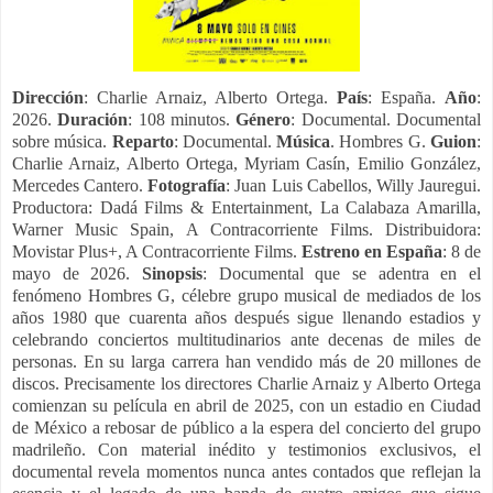
Dirección
: Charlie Arnaiz, Alberto Ortega.
País
: España.
Año
:
2026.
Duración
: 108 minutos.
Género
: Documental. Documental
sobre música.
Reparto
: Documental.
Música
. Hombres G.
Guion
:
Charlie Arnaiz, Alberto Ortega, Myriam Casín, Emilio González,
Mercedes Cantero.
Fotografía
: Juan Luis Cabellos, Willy Jauregui.
Productora: Dadá Films & Entertainment, La Calabaza Amarilla,
Warner Music Spain, A Contracorriente Films. Distribuidora:
Movistar Plus+, A Contracorriente Films.
Estreno en España
: 8 de
mayo de 2026.
Sinopsis
: Documental que se adentra en el
fenómeno Hombres G, célebre grupo musical de mediados de los
años 1980 que cuarenta años después sigue llenando estadios y
celebrando conciertos multitudinarios ante decenas de miles de
personas. En su larga carrera han vendido más de 20 millones de
discos. Precisamente los directores Charlie Arnaiz y Alberto Ortega
comienzan su película en abril de 2025, con un estadio en Ciudad
de México a rebosar de público a la espera del concierto del grupo
madrileño. Con material inédito y testimonios exclusivos, el
documental revela momentos nunca antes contados que reflejan la