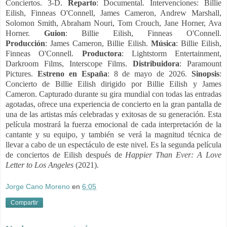
Conciertos. 3-D.
Reparto
: Documental. Intervenciones: Billie
Eilish, Finneas O'Connell, James Cameron, Andrew Marshall,
Solomon Smith, Abraham Nouri, Tom Crouch, Jane Horner, Ava
Horner.
Guion
: Billie Eilish, Finneas O'Connell.
Producción
: James Cameron, Billie Eilish.
Música
: Billie Eilish,
Finneas O'Connell.
Productora
: Lightstorm Entertainment,
Darkroom Films, Interscope Films.
Distribuidora
: Paramount
Pictures.
Estreno en España
: 8 de mayo de 2026.
Sinopsis
:
Concierto de Billie Eilish dirigido por Billie Eilish y James
Cameron. Capturado durante su gira mundial con todas las entradas
agotadas, ofrece una experiencia de concierto en la gran pantalla de
una de las artistas más celebradas y exitosas de su generación. Esta
película mostrará la fuerza emocional de cada interpretación de la
cantante y su equipo, y también se verá la magnitud técnica de
llevar a cabo de un espectáculo de este nivel. Es la segunda película
de conciertos de Eilish después de
Happier Than Ever: A Love
Letter to Los Angeles
(2021).
Jorge Cano Moreno
en
6:05
Compartir