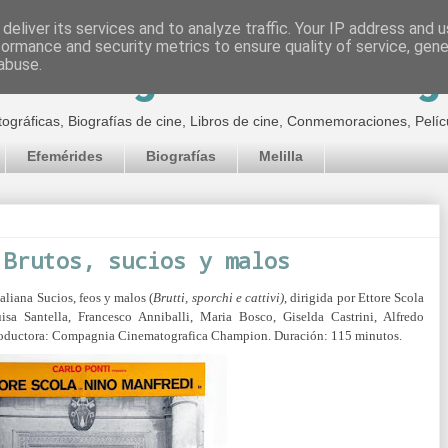
deliver its services and to analyze traffic. Your IP address and 
formance and security metrics to ensure quality of service, gen
inematográfico de Jor
abuse.
tográficas, Biografías de cine, Libros de cine, Conmemoraciones, Pelíc
Efemérides
Biografías
Melilla
 Brutos, sucios y malos
taliana Sucios, feos y malos (
Brutti, sporchi e cattivi)
, dirigida por Ettore Scola
sa Santella, Francesco Anniballi, Maria Bosco, Giselda Castrini, Alfredo
roductora:
Compagnia Cinematografica Champion. Duración: 115 minutos.