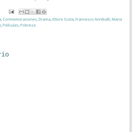
a
,
Conmemoraciones
,
Drama
,
Ettore Scola
,
Francesco Anniballi
,
Maria
i
,
Películas
,
Pobreza
rio