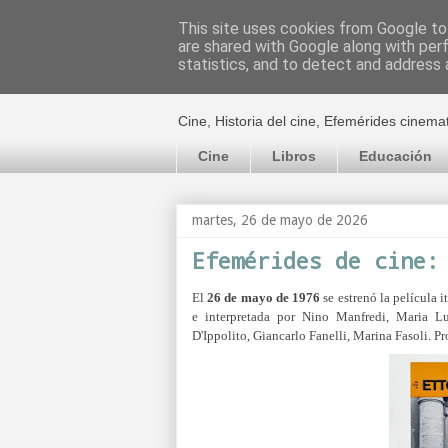
This site uses cookies from Google to 
are shared with Google along with per
El cultural c
statistics, and to detect and address 
Cine, Historia del cine, Efemérides cinema
Cine
Libros
Educación
martes, 26 de mayo de 2026
Efemérides de cine:
El
26 de mayo de 1976
se estrenó la película i
e interpretada por
Nino Manfredi, Maria Lui
D'Ippolito, Giancarlo Fanelli, Marina Fasoli. P