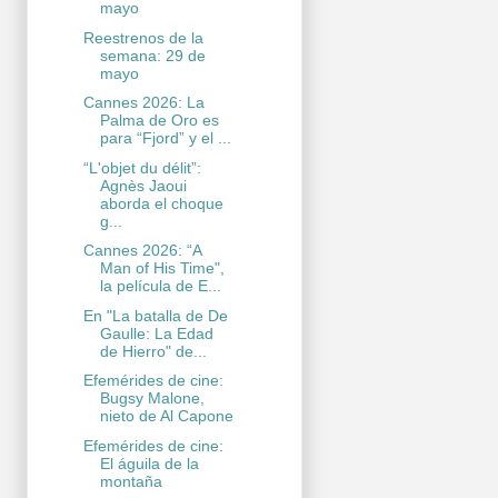
mayo
Reestrenos de la
semana: 29 de
mayo
Cannes 2026: La
Palma de Oro es
para “Fjord” y el ...
“L'objet du délit”:
Agnès Jaoui
aborda el choque
g...
Cannes 2026: “A
Man of His Time",
la película de E...
En "La batalla de De
Gaulle: La Edad
de Hierro" de...
Efemérides de cine:
Bugsy Malone,
nieto de Al Capone
Efemérides de cine:
El águila de la
montaña