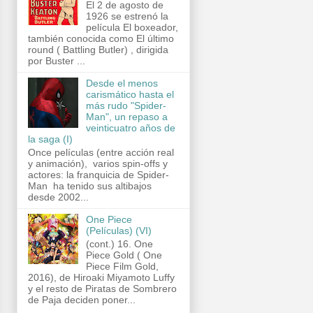
El 2 de agosto de
1926 se estrenó la
película El boxeador,
también conocida como El último
round ( Battling Butler) , dirigida
por Buster ...
Desde el menos
carismático hasta el
más rudo "Spider-
Man", un repaso a
veinticuatro años de
la saga (I)
Once películas (entre acción real
y animación), varios spin-offs y
actores: la franquicia de Spider-
Man ha tenido sus altibajos
desde 2002...
One Piece
(Películas) (VI)
(cont.) 16. One
Piece Gold ( One
Piece Film Gold,
2016), de Hiroaki Miyamoto Luffy
y el resto de Piratas de Sombrero
de Paja deciden poner...