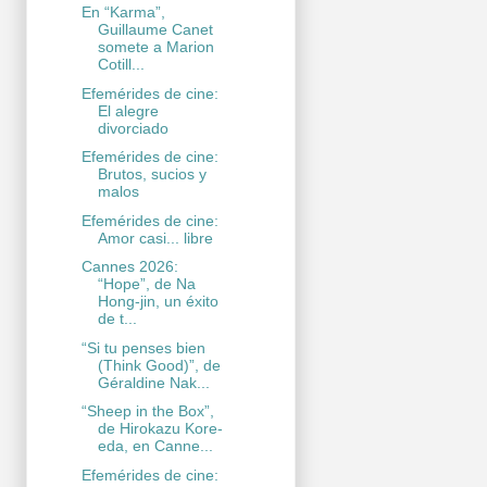
En “Karma”,
Guillaume Canet
somete a Marion
Cotill...
Efemérides de cine:
El alegre
divorciado
Efemérides de cine:
Brutos, sucios y
malos
Efemérides de cine:
Amor casi... libre
Cannes 2026:
“Hope”, de Na
Hong-jin, un éxito
de t...
“Si tu penses bien
(Think Good)”, de
Géraldine Nak...
“Sheep in the Box”,
de Hirokazu Kore-
eda, en Canne...
Efemérides de cine: