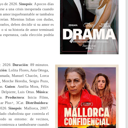
ayo de 2026.
Sinopsis
: A pocos días
rse a una crisis inesperada cuando
 un amor inquebrantable se tambalea
reían. Mientras lidian con dudas,
arlos, deben decidir si su amor es
d o si su historia de amor terminará
la esperanza, cada elección podría
o
: 2026.
Duración
: 89 minutos.
ción
: Lolita Flores, Asia Ortega,
 Hamada, Manuel Chacón, Lorca
n, Merche Heredia, Sergio Pozo,
as.
Guion
: Amèlia Mora, Félix
 Delpierre, Luis Ortas.
Música
:
ía.
Productora
: Inicia Films,
ar Plus+, 3Cat.
Distribuidora
:
2026.
Sinopsis
: Mallorca, 2007.
lado chabolista que controla el
odo su entorno: de vecinos,
o comienza a tambalearse cuando