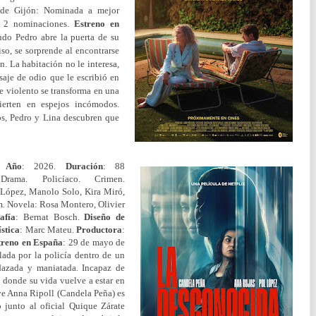
l de Gijón: Nominada a mejor
: 2 nominaciones.
Estreno en
ndo Pedro abre la puerta de su
so, se sorprende al encontrarse
n. La habitación no le interesa,
saje de odio que le escribió en
 violento se transforma en una
ierten en espejos incómodos.
os, Pedro y Lina descubren que
.
Año
: 2026.
Duración
: 88
 Drama. Policíaco. Crimen.
 López, Manolo Solo, Kira Miró,
m. Novela: Rosa Montero, Olivier
afía
: Bernat Bosch.
Diseño de
ística
: Marc Mateu.
Productora
:
treno en España
: 29 de mayo de
lada por la policía dentro de un
dazada y maniatada. Incapaz de
l, donde su vida vuelve a estar en
ive Anna Ripoll (Candela Peña) es
o junto al oficial Quique Zárate