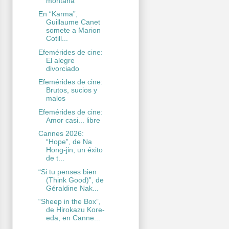
montaña
En “Karma”,
Guillaume Canet
somete a Marion
Cotill...
Efemérides de cine:
El alegre
divorciado
Efemérides de cine:
Brutos, sucios y
malos
Efemérides de cine:
Amor casi... libre
Cannes 2026:
“Hope”, de Na
Hong-jin, un éxito
de t...
“Si tu penses bien
(Think Good)”, de
Géraldine Nak...
“Sheep in the Box”,
de Hirokazu Kore-
eda, en Canne...