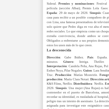
Sideral.
Premios y
nominaciones
: Festiva
película (sección Albar);
Premis Lola Gaos
España
: 29 de mayo de 2026.
Sinopsis
: Cua
casa para recibir a un posible compañero de pi
con Lina, una famosa presentadora de televisió
solo quiere que Pedro diga en voz alta el men
redes sociales. Lo que empieza como un choque
extraña convivencia, donde ambos se conv
Obligados a enfrentarse a sus propios demoni
estos los unen más de lo que creen.
La desconocida
Dirección
: Gabe Ibáñez.
País
: España
minutos.
Género
: Intriga. Thriller.
Interpretación
: Candela Peña, Ana Rujas, Pol
Esther Noya, Pilar Nogales.
Guion
: Lara Sendi
Truc.
Producción
: Matías Mosteirín.
Fotogr
producción
: María Clara Notari.
Dirección art
K&S Films, Netflix.
Distribuidora
: Netflix.
Es
2026.
Sinopsis
: Una mujer (Ana Rujas) es hal
contenedor en el puerto de Barcelona, amor
recordar su identidad, es trasladada al hospita
peligro tras un intento de asesinato. La detect
asignada para investigar este enigmático cas