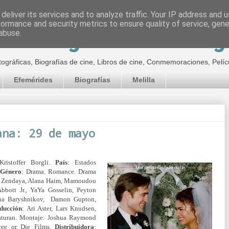
deliver its services and to analyze traffic. Your IP address and 
formance and security metrics to ensure quality of service, gen
inematográfico de Jor
abuse.
tográficas, Biografías de cine, Libros de cine, Conmemoraciones, Pelíc
Efemérides
Biografías
Melilla
ana: 29 de mayo
Kristoffer Borgli.
País
: Estados
Género
: Drama. Romance. Drama
n, Zendaya, Alana Haim, Mamoudou
bbott Jr., YaYa Gosselin, Peyton
a Baryshnikov,
Damon Gupton,
ducción
: Ari Aster, Lars Knudsen,
aturan.
Montaje:
Joshua Raymond
ree or Die Films.
Distribuidora
: