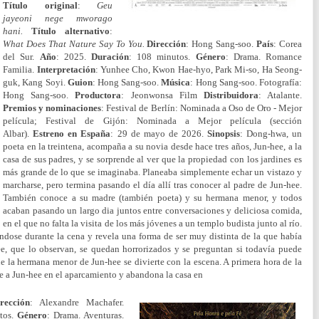
Título original
:
Geu
jayeoni nege mworago
hani.
Título
alternativo
:
What Does That Nature Say To You.
Dirección
: Hong Sang-soo.
País
: Corea
del Sur.
Año
: 2025.
Duración
: 108 minutos.
Género
: Drama. Romance
Familia.
Interpretación
: Yunhee Cho, Kwon Hae-hyo, Park Mi-so, Ha Seong-
guk, Kang Soyi.
Guion
: Hong Sang-soo.
Música
: Hong Sang-soo. Fotografía:
Hong Sang-soo.
Productora
: Jeonwonsa Film
Distribuidora
: Atalante.
Premios y nominaciones
: Festival de Berlín: Nominada a Oso de Oro - Mejor
película; Festival de Gijón: Nominada a Mejor película (sección
Albar).
Estreno en España
: 29 de mayo de 2026.
Sinopsis
: Dong-hwa, un
poeta en la treintena, acompaña a su novia desde hace tres años, Jun-hee, a la
casa de sus padres, y se sorprende al ver que la propiedad con los jardines es
más grande de lo que se imaginaba. Planeaba simplemente echar un vistazo y
marcharse, pero termina pasando el día allí tras conocer al padre de Jun-hee.
También conoce a su madre (también poeta) y su hermana menor, y todos
acaban pasando un largo dia juntos entre conversaciones y deliciosa comida,
en el que no falta la visita de los más jóvenes a un templo budista junto al río.
dose durante la cena y revela una forma de ser muy distinta de la que había
ee, que lo observan, se quedan horrorizados y se preguntan si todavía puede
e la hermana menor de Jun-hee se divierte con la escena. A primera hora de la
 a Jun-hee en el aparcamiento y abandona la casa en
rección
: Alexandre Machafer.
tos.
Género
: Drama. Aventuras.