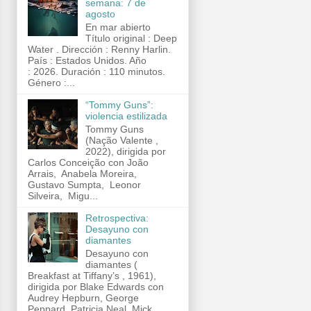
semana: 7 de
agosto
En mar abierto
Título original : Deep
Water . Dirección : Renny Harlin.
País : Estados Unidos. Año
: 2026. Duración : 110 minutos.
Género :...
“Tommy Guns”:
violencia estilizada
Tommy Guns
(Nação Valente ,
2022), dirigida por
Carlos Conceição con João
Arrais, Anabela Moreira,
Gustavo Sumpta, Leonor
Silveira, Migu...
Retrospectiva:
Desayuno con
diamantes
Desayuno con
diamantes (
Breakfast at Tiffany’s , 1961),
dirigida por Blake Edwards con
Audrey Hepburn, George
Peppard, Patricia Neal, Mick...