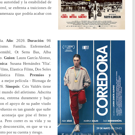
u autoridad y la estabilidad de
trol, se enfrenta a traiciones de
e amenaza que podría acabar con
aña.
Año
: 2026.
Duración
: 96
ismo. Familia. Enfermedad.
demühl,
Ot Serra Bas,
Alba
go.
Guion
: Laura García Alonso,
sica
: Susana Hernández 'Ylia'.
 Films, Elastica Films, Dos Soles
lástica Films.
Premios y
a mejor película - Biznaga de
26.
Sinopsis
:
Cris Valdés tiene
l mundo del atletismo. Adscrita
na, entrena duramente y bajo
 con el apoyo de su padre viudo
sfuerzo es tan grande que sufre
e aconseja que pise el freno y
a. Pero correr es su vida y su
a y desconexión, en que se va a
nto por su cuenta y riesgo.