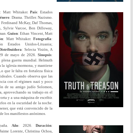
n
: Matt Whitaker.
País
: Estados
énero
: Drama. Thriller. Nazismo.
, Ferdinand McKay, Daf Thomas,
, Sylvie Varcoe, Ben Dilloway,
cman.
Guion
: Ethan Vincent, Matt
ón
: Matt Whitaker.
Fotografía
:
ón Estados Unidos-Lituania;
Distribuidora
: Selecta Visión, A
29 de mayo de 2026.
Sinopsis
:
 plena guerra mundial. Helmuth
a la iglesia mormona, y mantiene
 que le falta en fortaleza física
 ideales. Cuando observa que las
ncia con el régimen nazi y poco
ción de su amigo judío Solomon,
la, aprovechando su trabajo en el
orta y a una máquina de escribir.
irlos en la oscuridad de la noche.
sener, que está convencido de la
 de los manifiestos anónimos.
spaña.
Año
:
2026.
Duración
:
Jaime Lorente, Christina Ochoa,