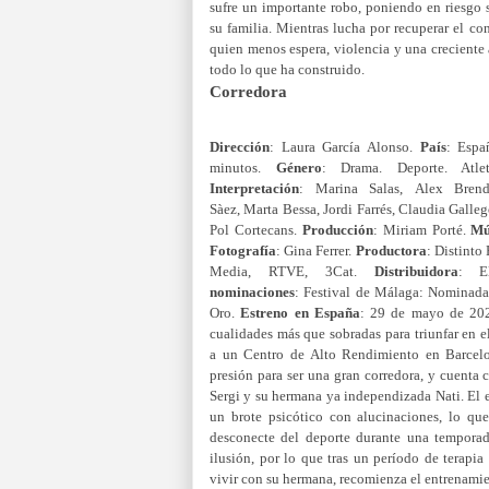
sufre un importante robo, poniendo en riesgo s
su familia. Mientras lucha por recuperar el con
quien menos espera, violencia y una crecient
todo lo que ha construido.
Corredora
Dirección
: Laura García Alonso.
País
: Esp
minutos.
Género
: Drama. Deporte. Atlet
Interpretación
:
Marina Salas,
Alex Bren
Sàez,
Marta Bessa,
Jordi Farrés,
Claudia Galle
Pol Cortecans.
Producción
: Miriam Porté.
Mú
Fotografía
: Gina Ferrer.
Productora
: Distinto
Media, RTVE, 3Cat.
Distribuidora
: E
nominaciones
:
Festival de Málaga: Nominada 
Oro.
Estreno en España
: 29 de mayo de 20
cualidades más que sobradas para triunfar en e
a un Centro de Alto Rendimiento en Barcelo
presión para ser una gran corredora, y cuenta
Sergi y su hermana ya independizada Nati. El e
un brote psicótico con alucinaciones, lo qu
desconecte del deporte durante una temporad
ilusión, por lo que tras un período de terapi
vivir con su hermana, recomienza el entrenamie