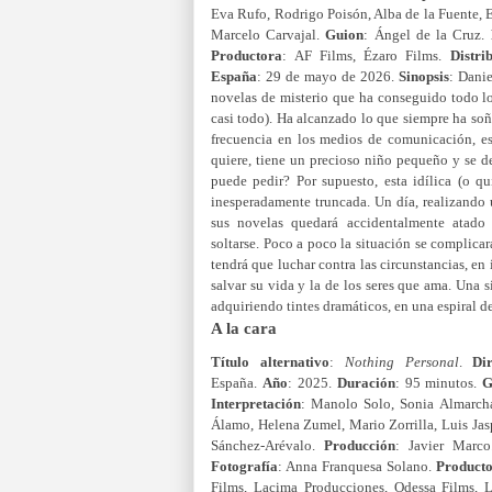
Eva Rufo, Rodrigo Poisón, Alba de la Fuente, E
Marcelo Carvajal.
Guion
:
Ángel de la Cruz.
Productora
:
AF Films, Ézaro Films.
Distri
España
: 29 de mayo de 2026.
Sinopsis
:
Danie
novelas de misterio que ha conseguido todo l
casi todo). Ha alcanzado lo que siempre ha soñ
frecuencia en los medios de comunicación, e
quiere, tiene un precioso niño pequeño y se d
puede pedir? Por supuesto, esta idílica (o qu
inesperadamente truncada. Un día, realizando
sus novelas quedará accidentalmente atado 
soltarse. Poco a poco la situación se complica
tendrá que luchar contra las circunstancias, en
salvar su vida y la de los seres que ama. Una 
adquiriendo tintes dramáticos, en una espiral de
A la cara
Título alternativo
:
Nothing Personal
.
Di
España.
Año
: 2025.
Duración
: 95 minutos.
G
Interpretación
:
Manolo Solo, Sonia Almarcha
Álamo, Helena Zumel, Mario Zorrilla, Luis Ja
Sánchez-Arévalo.
Producción
: Javier Marco
Fotografía
: Anna Franquesa Solano.
Product
Films, Lacima Produccio
nes, Odessa Films, 