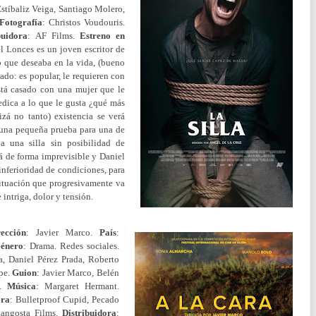
stíbaliz Veiga, Santiago Molero,
Fotografía
:
Christos Voudouris.
buidora
:
AF Films.
Estreno en
l Lonces es un joven escritor de
o que deseaba en la vida, (bueno
ado: es popular, le requieren con
stá casado con una mujer que le
edica a lo que le gusta ¿qué más
izá no tanto) existencia se verá
 una pequeña prueba para una de
a una silla sin posibilidad de
rá de forma imprevisible y Daniel
 inferioridad de condiciones, para
situación que progresivamente va
 intriga, dolor y tensión.
rección
: Javier Marco.
País
:
énero
: Drama. Redes sociales.
, Daniel Pérez Prada, Roberto
spe.
Guion
: Javier Marco, Belén
.
Música
: Margaret Hermant.
ora
: Bulletproof Cupid, Pecado
Langosta Films.
Distribuidora
: