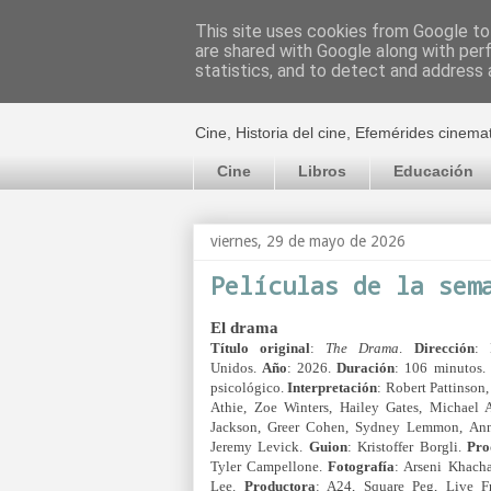
This site uses cookies from Google to 
are shared with Google along with per
El cultural c
statistics, and to detect and address 
Cine, Historia del cine, Efemérides cinema
Cine
Libros
Educación
viernes, 29 de mayo de 2026
Películas de la sem
El drama
Título original
:
The Drama
.
Dirección
: 
Unidos.
Año
: 2026.
Duración
: 106 minutos.
psicológico.
Interpretación
:
Robert Pattinso
Athie, Zoe Winters, Hailey Gates, Michael A
Jackson, Greer Cohen, Sydney Lemmon,
Ann
Jeremy Levick.
Guion
: Kristoffer Borgli.
Pro
Tyler Campellone.
Fotografía
: Arseni Khach
Lee.
Productora
: A24, Square Peg, Live F