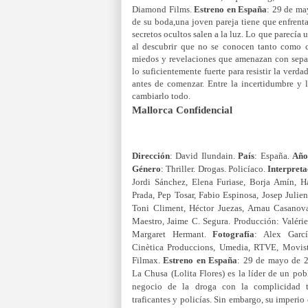
Diamond Films.
Estreno en España
: 29 de m
de su boda,una joven pareja tiene que enfrenta
secretos ocultos salen a la luz. Lo que parecía
al descubrir que no se conocen tanto como c
miedos y revelaciones que amenazan con separ
lo suficientemente fuerte para resistir la verda
antes de comenzar. Entre la incertidumbre y 
cambiarlo todo.
Mallorca Confidencial
Dirección
: David Ilundain.
País
: España.
Añ
Género
: Thriller. Drogas. Policíaco.
Interpreta
Jordi Sánchez, Elena Furiase, Borja Amín,
Prada, Pep Tosar, Fabio Espinosa, Josep Julie
Toni Climent, Héctor Juezas, Arnau Casanov
Maestro, Jaime C. Segura. Producción: Valérie
Margaret Hermant.
Fotografía
: Alex Garc
Cinètica Produccions, Umedia, RTVE, Movist
Filmax.
Estreno en España
: 29 de mayo de 
La Chusa (Lolita Flores) es la líder de un pob
negocio de la droga con la complicidad t
traficantes y policías. Sin embargo, su imperi