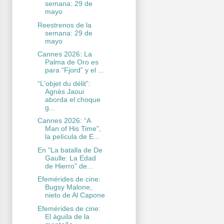
semana: 29 de
mayo
Reestrenos de la
semana: 29 de
mayo
Cannes 2026: La
Palma de Oro es
para “Fjord” y el ...
“L'objet du délit”:
Agnès Jaoui
aborda el choque
g...
Cannes 2026: “A
Man of His Time",
la película de E...
En "La batalla de De
Gaulle: La Edad
de Hierro" de...
Efemérides de cine:
Bugsy Malone,
nieto de Al Capone
Efemérides de cine:
El águila de la