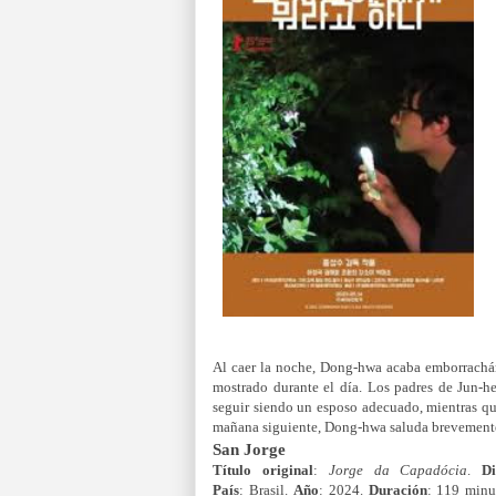
Al caer la noche, Dong-hwa acaba emborrachán
mostrado durante el día. Los padres de Jun-h
seguir siendo un esposo adecuado, mientras qu
mañana siguiente, Dong-hwa saluda brevemente
San Jorge
Título original
:
Jorge da Capadócia
.
Di
País
: Brasil.
Año
: 2024.
Duración
: 119 minu