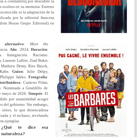
a a contrarreloj por descubrir la
os ocultos en su memoria. Estreno
esconocida
es la adaptación de la
icada por la editorial francesa
ndom House Grupo Editorial) en
o alternativo
:
Meet the
ancia.
Año
: 2024.
Duración
:
a. Inmigración. Racismo.
, Laurent Lafitte, Ziad Bakri,
s, Mathieu Demy, Rita Hayek,
s-Kahn.
Guion
: Julie Delpy,
 Philippe Jakko.
Fotografía
:
istribuidora
: Carácter Films.
a: Nominada a Giraldillo de
de mayo de 2026.
Sinopsis
: El
idido por unanimidad acoger
s del gobierno. Sin embargo,
s sirios, lo que desencadena
orzada y el rechazo, revelando
ra ejemplar.
¿Qué te dice esa
naturaleza?