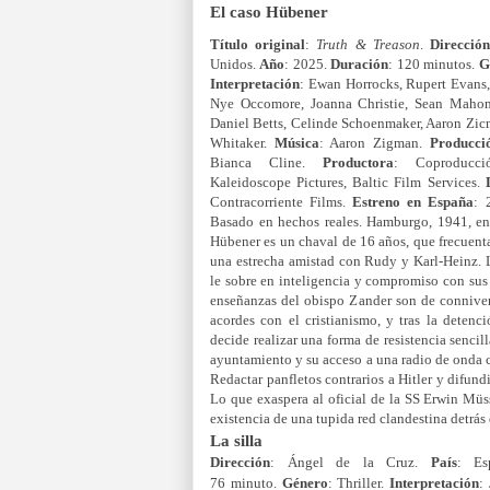
El caso Hübener
Título original
:
Truth & Treason
.
Direcció
Unidos.
Año
: 2025.
Duración
: 120 minutos.
G
Interpretación
: Ewan Horrocks, Rupert Evans
Nye Occomore, Joanna Christie, Sean Mahon
Daniel Betts, Celinde Schoenmaker, Aaron Zi
Whitaker.
Música
: Aaron Zigman.
Producci
Bianca Cline.
Productora
: Coproducci
Kaleidoscope Pictures, Baltic Film Services.
Contracorriente Films.
Estreno en España
: 
Basado en hechos reales. Hamburgo, 1941, en
Hübener es un chaval de 16 años, que frecuent
una estrecha amistad con Rudy y Karl-Heinz. Lo
le sobre en inteligencia y compromiso con sus
enseñanzas del obispo Zander son de connive
acordes con el cristianismo, y tras la deten
decide realizar una forma de resistencia sencil
ayuntamiento y su acceso a una radio de onda c
Redactar panfletos contrarios a Hitler y difund
Lo que exaspera al oficial de la SS Erwin Müs
existencia de una tupida red clandestina detrás
La silla
Dirección
:
Ángel de la Cruz.
País
:
E
76 minuto.
Género
:
Thriller.
Interpretación
: