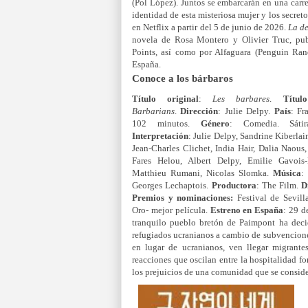
(Pol López). Juntos se embarcarán en una carrer
identidad de esta misteriosa mujer y los secret
en Netflix a partir del 5 de junio de 2026.
La d
novela de Rosa Montero y Olivier Truc, publ
Points, así como por Alfaguara (Penguin Ra
España.
Conoce a los bárbaros
Título original
:
Les barbares
.
Títul
Barbarians
.
Dirección
: Julie Delpy.
País
: Fr
102 minutos.
Género
: Comedia. Sátir
Interpretación
: Julie Delpy, Sandrine Kiberlain
Jean-Charles Clichet, India Hair, Dalia Naou
Fares Helou, Albert Delpy, Emilie Gavoi
Matthieu Rumani, Nicolas Slomka.
Música
:
Georges Lechaptois.
Productora
: The Film.
D
Premios y nominaciones:
Festival de Sevill
Oro- mejor película.
Estreno en España
: 29 
tranquilo pueblo bretón de Paimpont ha dec
refugiados ucranianos a cambio de subvencione
en lugar de ucranianos, ven llegar migrante
reacciones que oscilan entre la hospitalidad f
los prejuicios de una comunidad que se conside