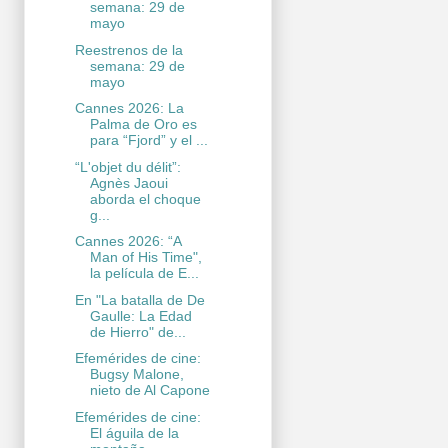
semana: 29 de
mayo
Reestrenos de la
semana: 29 de
mayo
Cannes 2026: La
Palma de Oro es
para “Fjord” y el ...
“L'objet du délit”:
Agnès Jaoui
aborda el choque
g...
Cannes 2026: “A
Man of His Time",
la película de E...
En "La batalla de De
Gaulle: La Edad
de Hierro" de...
Efemérides de cine:
Bugsy Malone,
nieto de Al Capone
Efemérides de cine:
El águila de la