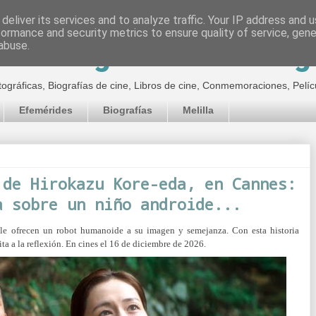
deliver its services and to analyze traffic. Your IP address and 
formance and security metrics to ensure quality of service, gen
inematográfico de Jor
abuse.
tográficas, Biografías de cine, Libros de cine, Conmemoraciones, Pelíc
Efemérides
Biografías
Melilla
 de Hirokazu Kore-eda, en Cannes:
a sobre un niño androide...
 le ofrecen un robot humanoide a su imagen y semejanza. Con esta historia
ita a la reflexión. En cines el 16 de diciembre de 2026.