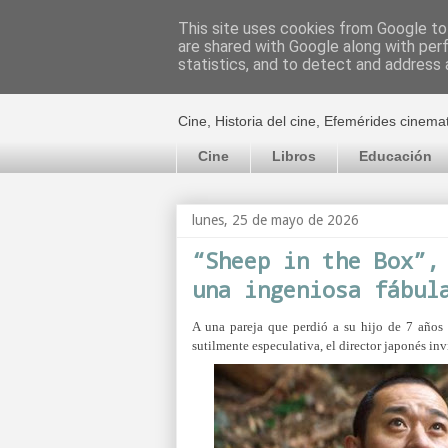
This site uses cookies from Google to 
are shared with Google along with per
El cultural c
statistics, and to detect and address 
Cine, Historia del cine, Efemérides cinema
Cine
Libros
Educación
lunes, 25 de mayo de 2026
“Sheep in the Box”,
una ingeniosa fábul
A una pareja que perdió a su hijo de 7 años
sutilmente especulativa, el director japonés inv