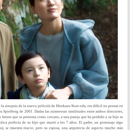
 la sinopsis de la nueva película de Hirokazu Kore-eda, era difícil no pensar en
ven Spielberg de 2001. Dadas las numerosas similitudes entre ambos directores,
 futuro que se presenta como cercano, a una pareja que ha perdido a su hijo se
plica perfecta de su hijo que murió a los 7 años. El padre, un personaje algo
a), se muestra reacio; pero su esposa, una arquitecta de aspecto mucho más