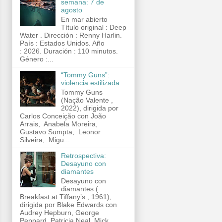
semana: 7 de
agosto
En mar abierto
Título original : Deep
Water . Dirección : Renny Harlin.
País : Estados Unidos. Año
: 2026. Duración : 110 minutos.
Género :...
“Tommy Guns”:
violencia estilizada
Tommy Guns
(Nação Valente ,
2022), dirigida por
Carlos Conceição con João
Arrais, Anabela Moreira,
Gustavo Sumpta, Leonor
Silveira, Migu...
Retrospectiva:
Desayuno con
diamantes
Desayuno con
diamantes (
Breakfast at Tiffany’s , 1961),
dirigida por Blake Edwards con
Audrey Hepburn, George
Peppard, Patricia Neal, Mick...