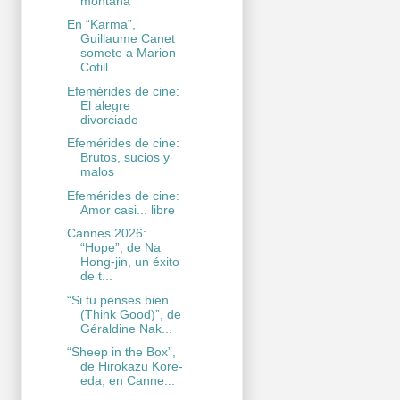
montaña
En “Karma”,
Guillaume Canet
somete a Marion
Cotill...
Efemérides de cine:
El alegre
divorciado
Efemérides de cine:
Brutos, sucios y
malos
Efemérides de cine:
Amor casi... libre
Cannes 2026:
“Hope”, de Na
Hong-jin, un éxito
de t...
“Si tu penses bien
(Think Good)”, de
Géraldine Nak...
“Sheep in the Box”,
de Hirokazu Kore-
eda, en Canne...