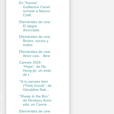
En “Karma”,
Guillaume Canet
somete a Marion
Cotill...
Efemérides de cine:
El alegre
divorciado
Efemérides de cine:
Brutos, sucios y
malos
Efemérides de cine:
Amor casi... libre
Cannes 2026:
“Hope”, de Na
Hong-jin, un éxito
de t...
“Si tu penses bien
(Think Good)”, de
Géraldine Nak...
“Sheep in the Box”,
de Hirokazu Kore-
eda, en Canne...
Efemérides de cine: