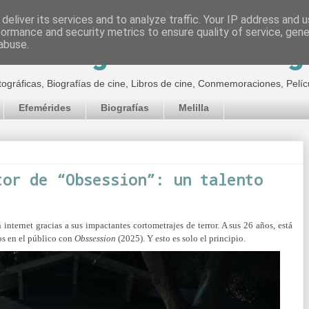
deliver its services and to analyze traffic. Your IP address and 
formance and security metrics to ensure quality of service, gen
inematográfico de Jor
abuse.
tográficas, Biografías de cine, Libros de cine, Conmemoraciones, Pelíc
Efemérides
Biografías
Melilla
tor de “Obsession”: un talento
internet gracias a sus impactantes cortometrajes de terror. A sus 26 años, está
os en el público con
Obssession
(2025). Y esto es solo el principio.