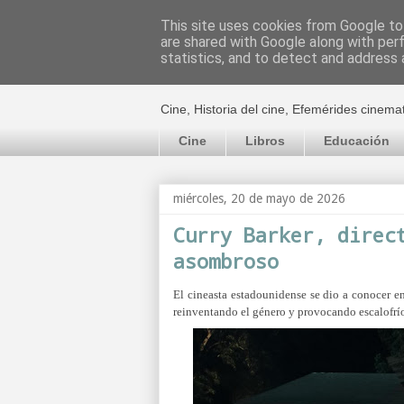
This site uses cookies from Google to 
are shared with Google along with per
El cultural c
statistics, and to detect and address 
Cine, Historia del cine, Efemérides cinema
Cine
Libros
Educación
miércoles, 20 de mayo de 2026
Curry Barker, direc
asombroso
El cineasta estadounidense se dio a conocer en 
reinventando el género y provocando escalofrí