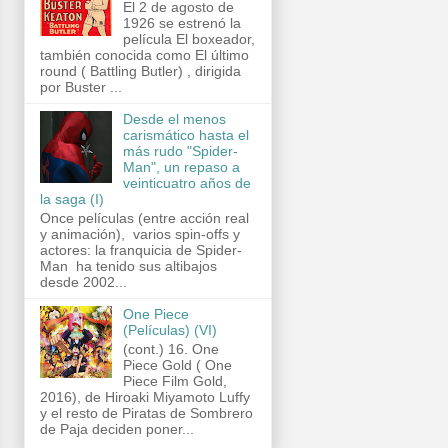
El 2 de agosto de
1926 se estrenó la
película El boxeador,
también conocida como El último
round ( Battling Butler) , dirigida
por Buster ...
Desde el menos
carismático hasta el
más rudo "Spider-
Man", un repaso a
veinticuatro años de
la saga (I)
Once películas (entre acción real
y animación), varios spin-offs y
actores: la franquicia de Spider-
Man ha tenido sus altibajos
desde 2002...
One Piece
(Películas) (VI)
(cont.) 16. One
Piece Gold ( One
Piece Film Gold,
2016), de Hiroaki Miyamoto Luffy
y el resto de Piratas de Sombrero
de Paja deciden poner...