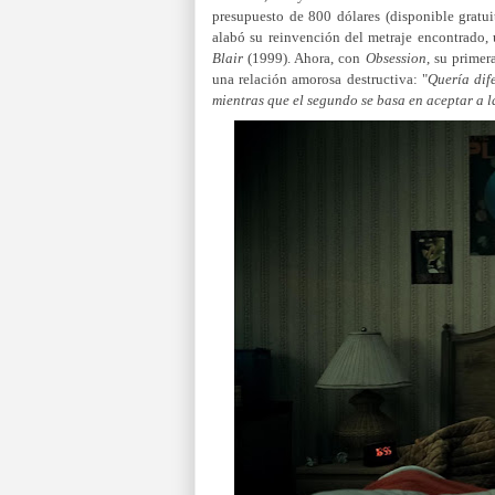
presupuesto de 800 dólares (disponible gratui
alabó su reinvención del metraje encontrado,
Blair
(1999). Ahora, con
Obsession
, su primer
una relación amorosa destructiva: "
Quería dif
mientras que el segundo se basa en aceptar a l