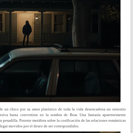
de un chico por su amor platónico de toda la vida desencadena un siniestro
esiva hasta convertirse en la sombra de Bear. Una fantasía aparentemente
a pesadilla. Potente metáfora sobre la cosificación de las relaciones románticas
 llegar movidos por el deseo de ser correspondidos.