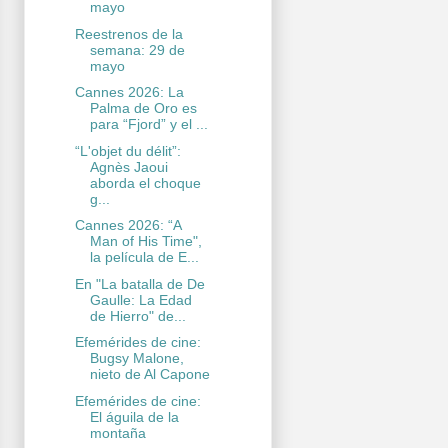
mayo
Reestrenos de la
semana: 29 de
mayo
Cannes 2026: La
Palma de Oro es
para “Fjord” y el ...
“L'objet du délit”:
Agnès Jaoui
aborda el choque
g...
Cannes 2026: “A
Man of His Time",
la película de E...
En "La batalla de De
Gaulle: La Edad
de Hierro" de...
Efemérides de cine:
Bugsy Malone,
nieto de Al Capone
Efemérides de cine:
El águila de la
montaña