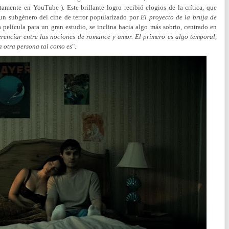
tamente en YouTube ). Este brillante logro recibió elogios de la crítica, que
 un subgénero del cine de terror popularizado por
El proyecto de la bruja de
a película para un gran estudio, se inclina hacia algo más sobrio, centrado en
erenciar entre las nociones de romance y amor. El primero es algo temporal,
a otra persona tal como es
".