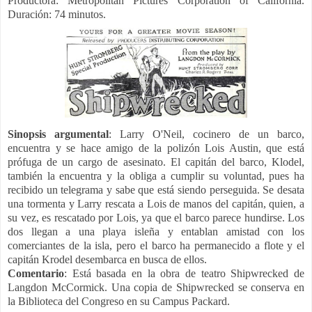
Productora: Metropolitan Pictures Corporation of California.
Duración: 74 minutos.
Sinopsis
argumental
: Larry O'Neil, cocinero de un barco,
encuentra y se hace amigo de la polizón Lois Austin, que está
prófuga de un cargo de asesinato. El capitán del barco, Klodel,
también la encuentra y la obliga a cumplir su voluntad, pues ha
recibido un telegrama y sabe que está siendo perseguida. Se desata
una tormenta y Larry rescata a Lois de manos del capitán, quien, a
su vez, es rescatado por Lois, ya que el barco parece hundirse. Los
dos llegan a una playa isleña y entablan amistad con los
comerciantes de la isla, pero el barco ha permanecido a flote y el
capitán Krodel desembarca en busca de ellos.
Comentario
: Está basada en la obra de teatro Shipwrecked de
Langdon McCormick. Una copia de Shipwrecked se conserva en
la Biblioteca del Congreso en su Campus Packard.