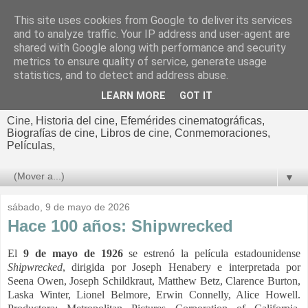
This site uses cookies from Google to deliver its services
El cultural
and to analyze traffic. Your IP address and user-agent are
shared with Google along with performance and security
cinematográfico de Jorge
metrics to ensure quality of service, generate usage
statistics, and to detect and address abuse.
Cano
LEARN MORE
GOT IT
Cine, Historia del cine, Efemérides cinematográficas,
Biografías de cine, Libros de cine, Conmemoraciones,
Películas,
▼
sábado, 9 de mayo de 2026
Hace 100 años: Shipwrecked
El
9 de mayo de 1926
se estrenó la película estadounidense
Shipwrecked
, dirigida por Joseph Henabery e interpretada por
Seena Owen, Joseph Schildkraut, Matthew Betz, Clarence Burton,
Laska Winter, Lionel Belmore, Erwin Connelly, Alice Howell.