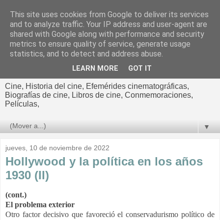
This site uses cookies from Google to deliver its services
El cultural
and to analyze traffic. Your IP address and user-agent are
shared with Google along with performance and security
cinematográfico de Jorge
metrics to ensure quality of service, generate usage
statistics, and to detect and address abuse.
Cano
LEARN MORE
GOT IT
Cine, Historia del cine, Efemérides cinematográficas,
Biografías de cine, Libros de cine, Conmemoraciones,
Películas,
▼
jueves, 10 de noviembre de 2022
Hollywood y la política en los años
1930 (II)
(cont.)
El problema exterior
Otro factor decisivo que favoreció el conservadurismo político de