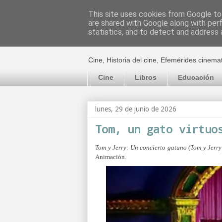
This site uses cookies from Google to 
are shared with Google along with per
El cultural c
statistics, and to detect and address 
Cine, Historia del cine, Efemérides cinema
Cine
Libros
Educación
lunes, 29 de junio de 2026
Tom, un gato virtuo
Tom y Jerry: Un concierto gatuno
(
Tom y Jerry
Animación.