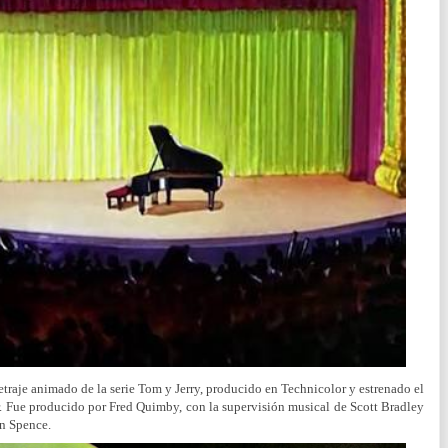
traje animado de la serie Tom y Jerry, producido en Technicolor y estrenado el
 Fue producido por Fred Quimby, con la supervisión musical de Scott Bradley
n Spence.