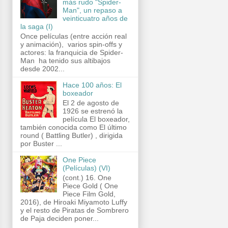
más rudo "Spider-
Man", un repaso a
veinticuatro años de
la saga (I)
Once películas (entre acción real
y animación), varios spin-offs y
actores: la franquicia de Spider-
Man ha tenido sus altibajos
desde 2002...
Hace 100 años: El
boxeador
El 2 de agosto de
1926 se estrenó la
película El boxeador,
también conocida como El último
round ( Battling Butler) , dirigida
por Buster ...
One Piece
(Películas) (VI)
(cont.) 16. One
Piece Gold ( One
Piece Film Gold,
2016), de Hiroaki Miyamoto Luffy
y el resto de Piratas de Sombrero
de Paja deciden poner...