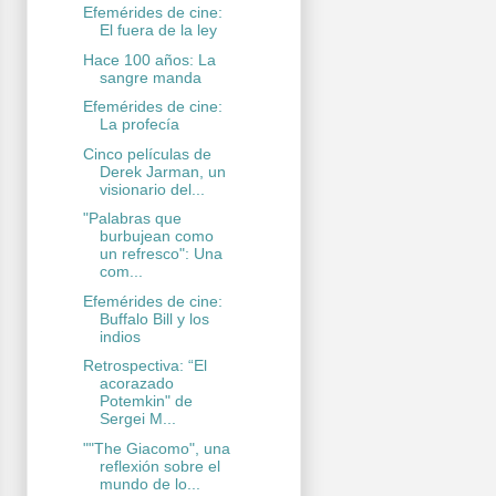
Efemérides de cine:
El fuera de la ley
Hace 100 años: La
sangre manda
Efemérides de cine:
La profecía
Cinco películas de
Derek Jarman, un
visionario del...
"Palabras que
burbujean como
un refresco": Una
com...
Efemérides de cine:
Buffalo Bill y los
indios
Retrospectiva: “El
acorazado
Potemkin" de
Sergei M...
""The Giacomo", una
reflexión sobre el
mundo de lo...