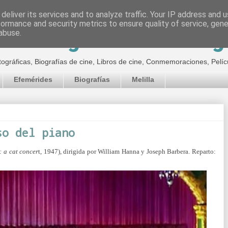
deliver its services and to analyze traffic. Your IP address and 
formance and security metrics to ensure quality of service, gen
inematográfico de Jor
abuse.
tográficas, Biografías de cine, Libros de cine, Conmemoraciones, Pelíc
Efemérides
Biografías
Melilla
so del piano
: a cat concer
t, 1947), dirigida por William Hanna y Joseph Barbera. Reparto: