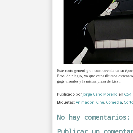
Este corto generó gran controversia en su ép
Bros. de plagio, ya que estos últimos estrenaro
gags visuales y la misma pieza de Liszt.
Publicado por
Jorge Cano Moreno
en
6:54
Etiquetas:
Animación
,
Cine
,
Comedia
,
Cort
No hay comentarios:
Publicar un comenta