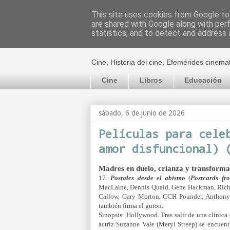
This site uses cookies from Google to 
are shared with Google along with per
El cultural c
statistics, and to detect and address 
Cine, Historia del cine, Efemérides cinema
Cine
Libros
Educación
sábado, 6 de junio de 2026
Películas para cele
amor disfuncional) 
Madres en duelo, crianza y transforma
17.
Postales desde el abismo
(
Postcards fr
MacLaine, Dennis Quaid, Gene Hackman, Richa
Callow, Gary Morton, CCH Pounder, Anthony He
también firma el guion.
Sinopsis: Hollywood. Tras salir de una clínica 
actriz Suzanne Vale (Meryl Streep) se encuen