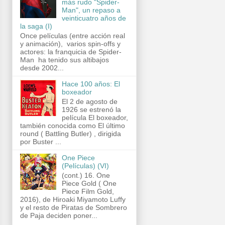
más rudo "Spider-
Man", un repaso a
veinticuatro años de
la saga (I)
Once películas (entre acción real
y animación), varios spin-offs y
actores: la franquicia de Spider-
Man ha tenido sus altibajos
desde 2002...
Hace 100 años: El
boxeador
El 2 de agosto de
1926 se estrenó la
película El boxeador,
también conocida como El último
round ( Battling Butler) , dirigida
por Buster ...
One Piece
(Películas) (VI)
(cont.) 16. One
Piece Gold ( One
Piece Film Gold,
2016), de Hiroaki Miyamoto Luffy
y el resto de Piratas de Sombrero
de Paja deciden poner...