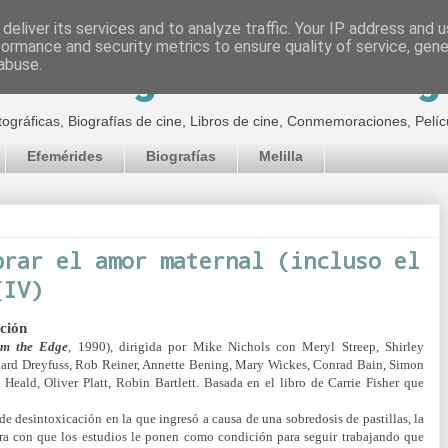
deliver its services and to analyze traffic. Your IP address and 
formance and security metrics to ensure quality of service, gen
inematográfico de Jor
abuse.
tográficas, Biografías de cine, Libros de cine, Conmemoraciones, Pelíc
Efemérides
Biografías
Melilla
brar el amor maternal (incluso el
(IV)
ción
om the Edge
, 1990), dirigida por Mike Nichols con Meryl Streep, Shirley
rd Dreyfuss, Rob Reiner, Annette Bening, Mary Wickes, Conrad Bain, Simon
ald, Oliver Platt, Robin Bartlett. Basada en el libro de Carrie Fisher que
de desintoxicación en la que ingresó a causa de una sobredosis de pastillas, la
tra con que los estudios le ponen como condición para seguir trabajando que