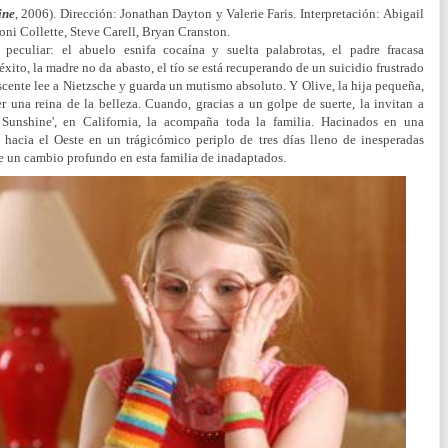
ine
, 2006). Dirección: Jonathan Dayton y Valerie Faris. Interpretación: Abigail
oni Collette, Steve Carell, Bryan Cranston.
eculiar: el abuelo esnifa cocaína y suelta palabrotas, el padre fracasa
xito, la madre no da abasto, el tío se está recuperando de un suicidio frustrado
scente lee a Nietzsche y guarda un mutismo absoluto. Y Olive, la hija pequeña,
r una reina de la belleza. Cuando, gracias a un golpe de suerte, la invitan a
 Sunshine', en California, la acompaña toda la familia. Hacinados en una
 hacia el Oeste en un trágicómico periplo de tres días lleno de inesperadas
de un cambio profundo en esta familia de inadaptados.