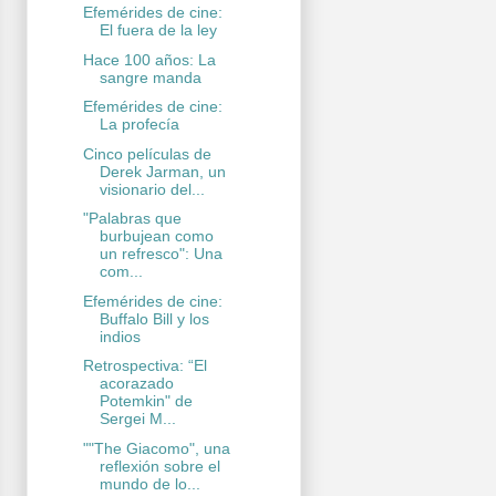
Efemérides de cine:
El fuera de la ley
Hace 100 años: La
sangre manda
Efemérides de cine:
La profecía
Cinco películas de
Derek Jarman, un
visionario del...
"Palabras que
burbujean como
un refresco": Una
com...
Efemérides de cine:
Buffalo Bill y los
indios
Retrospectiva: “El
acorazado
Potemkin" de
Sergei M...
""The Giacomo", una
reflexión sobre el
mundo de lo...