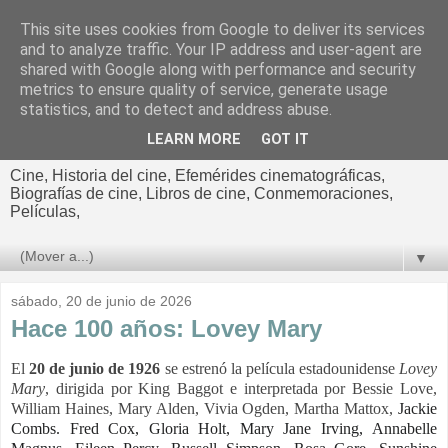
This site uses cookies from Google to deliver its services
El cultural
and to analyze traffic. Your IP address and user-agent are
shared with Google along with performance and security
cinematográfico de Jorge
metrics to ensure quality of service, generate usage
statistics, and to detect and address abuse.
Cano
LEARN MORE
GOT IT
Cine, Historia del cine, Efemérides cinematográficas,
Biografías de cine, Libros de cine, Conmemoraciones,
Películas,
▼
sábado, 20 de junio de 2026
Hace 100 años: Lovey Mary
El
20 de junio de 1926
se estrenó la película estadounidense
Lovey
Mary
, dirigida por King Baggot e interpretada por Bessie Love,
William Haines, Mary Alden, Vivia Ogden,
Martha Mattox,
Jackie
Combs.
Fred Cox,
Gloria Holt,
Mary Jane Irving,
Annabelle