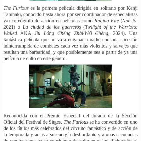
The Furious
es la primera película dirigida en solitario por Kenji
Tanihaki, conocido hasta ahora por ser coordinador de especialistas
y/o coreógrafo de acción en películas como
Raging Fire
(
Nou fo
,
2021) o
La ciudad de los guerreros
(
Twilight of the Warriors:
Walled
AKA
Jiu Lóng Chéng Zhài·Wéi Chéng
, 2024). Una
fantástica película que no va a engañar a nadie con una sucesión
ininterrumpida de combates cada vez más violentos y salvajes que
resultan una barbaridad, y que posiblemente sea a partir de ya una
película de culto en este género.
Reconocida con el Premio Especial del Jurado de la Sección
Oficial del Festival de Sitges,
The Furious
se ha convertido en uno
de los títulos más celebrados del circuito fantástico y de acción de
la temporada gracias a su energía desbordante y a unas secuencias
de combate que ya se consideran de culto entre los aficionados al