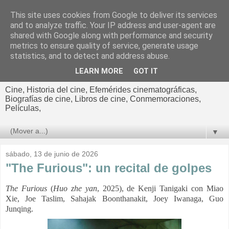
This site uses cookies from Google to deliver its services
El cultural
and to analyze traffic. Your IP address and user-agent are
shared with Google along with performance and security
cinematográfico de Jorge
metrics to ensure quality of service, generate usage
statistics, and to detect and address abuse.
Cano
LEARN MORE
GOT IT
Cine, Historia del cine, Efemérides cinematográficas,
Biografías de cine, Libros de cine, Conmemoraciones,
Películas,
▼
sábado, 13 de junio de 2026
"The Furious": un recital de golpes
The Furious
(
Huo zhe yan
, 2025), de Kenji Tanigaki con
Miao
Xie, Joe Taslim, Sahajak Boonthanakit, Joey Iwanaga, Guo
Junqing.