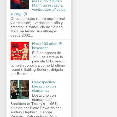
más rudo "Spider-
Man", un repaso a
veinticuatro años de
la saga (I)
Once películas (entre acción real
y animación), varios spin-offs y
actores: la franquicia de Spider-
Man ha tenido sus altibajos
desde 2002...
Hace 100 años: El
boxeador
El 2 de agosto de
1926 se estrenó la
película El boxeador,
también conocida como El último
round ( Battling Butler) , dirigida
por Buster ...
Retrospectiva:
Desayuno con
diamantes
Desayuno con
diamantes (
Breakfast at Tiffany’s , 1961),
dirigida por Blake Edwards con
Audrey Hepburn, George
Peppard, Patricia Neal, Mick...