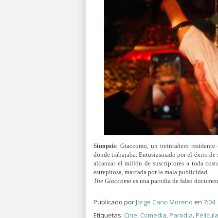
Sinopsis
: Giaccomo, un treintañero residente 
donde trabajaba. Entusiasmado por el éxito de 
alcanzar el millón de suscriptores a toda cost
estrepitosa, marcada por la mala publicidad.
The Giaccomo
es una parodia de falso document
Publicado por
Jorge Cano Moreno
en
7:04
Etiquetas:
Cine
,
Comedia
,
Parodia
,
Películ