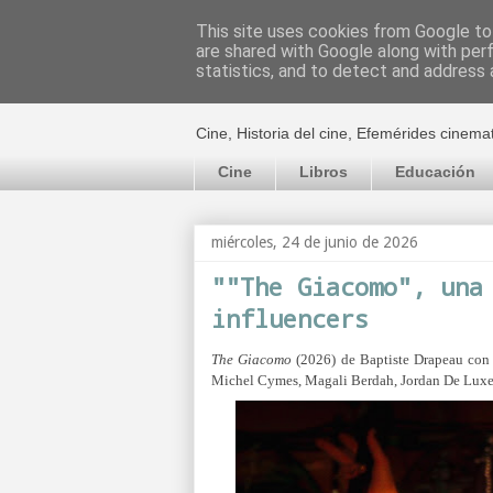
This site uses cookies from Google to 
are shared with Google along with per
El cultural c
statistics, and to detect and address 
Cine, Historia del cine, Efemérides cinema
Cine
Libros
Educación
miércoles, 24 de junio de 2026
""The Giacomo", una
influencers
The Giacomo
(2026) de Baptiste Drapeau con 
Michel Cymes, Magali Berdah, Jordan De Luxe,