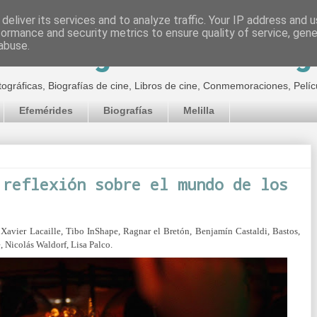
deliver its services and to analyze traffic. Your IP address and 
formance and security metrics to ensure quality of service, gen
inematográfico de Jor
abuse.
tográficas, Biografías de cine, Libros de cine, Conmemoraciones, Pelíc
Efemérides
Biografías
Melilla
 reflexión sobre el mundo de los
Xavier Lacaille, Tibo InShape, Ragnar el Bretón, Benjamín Castaldi, Bastos,
 Nicolás Waldorf, Lisa Palco.