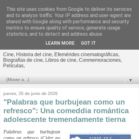
This site uses cookies from Google to deliver its services
El cultural
and to analyze traffic. Your IP address and user-agent are
shared with Google along with performance and security
cinematográfico de Jorge
metrics to ensure quality of service, generate usage
statistics, and to detect and address abuse.
Cano
LEARN MORE
GOT IT
Cine, Historia del cine, Efemérides cinematográficas,
Biografías de cine, Libros de cine, Conmemoraciones,
Películas,
▼
jueves, 25 de junio de 2026
"Palabras que burbujean como un
refresco": Una comeddia romántica
adolescente tremendamente tierna
Palabras que burbujean
como un refresco
(
Cider no