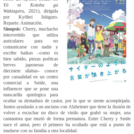
Yō ni Kotoba ga
Wakiagaru
, 2021), dirigida
por Kyōhei Ishiguro.
Reparto: Animación.
Sinopsis
: Cherry, muchacho
introvertido que utiliza
auriculares para no
comunicarse con nadie y
escribe haikus –como es
bien sabido, piezas poéticas
breves japonesas de
diecisiete sílabas– conoce
por casualidad en un centro
comercial a Smile, una
influencer que se pone una
mascarilla quirúrgica para
ocultar su dentadura de castor, por la que se siente acomplejada.
Juntos ayudarán a un anciano con Alzheimer que tiene la ilusión de
volver a escuchar un disco de vinilo que grabó su mujer, una
cantautora que murió de forma prematura. Entre Cherry y Smile
nace el amor, pero el primero ha ocultado que está a punto de
mudarse con su familia a otra localidad.